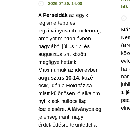
2026.07.20. 14:00
50
A
Perseidák
az egyik
legismertebb és
Már
leglátványosabb meteorraj,
Nem
amelyet minden évben -
(BN
nagyjából július 17. és
köz
augusztus 24. között -
évf
megfigyelhetünk.
ha 
Maximumuk az idei évben
han
augusztus 10-14.
közé
jubi
esik, idén a Hold fázisa
1-jé
miatt különösen jó alkalom
pec
nyílik sok hullócsillag
eln
észlelésére. A látványos égi
jelenség iránti nagy
érdeklődésre tekintettel a