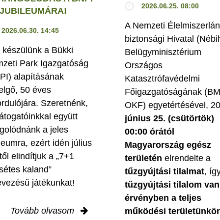
2026.06.25. 08:00
. JUBILEUMÁRA!
A Nemzeti Élelmiszerlán
2026.06.30. 14:45
biztonsági Hivatal (Nébi
 készülünk a Bükki
Belügyminisztérium
zeti Park Igazgatóság
Országos
PI) alapításának
Katasztrófavédelmi
elgő, 50 éves
Főigazgatóságának (B
ordulójára. Szeretnénk,
OKF) egyetértésével, 2
látogatóinkkal együtt
június 25. (csütörtök)
golódnánk a jeles
00:00 órától
leumra, ezért idén július
Magyarország egész
től elindítjuk a „7+1
területén
elrendelte a
sétes kaland”
tűzgyújtási tilalmat
, íg
evezésű játékunkat!
tűzgyújtási tilalom van
érvényben
a teljes
Tovább olvasom
működési területünkön