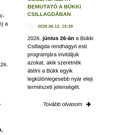
BEMUTATÓ A BÜKKI
CSILLAGDÁBAN
c-
h) a
2026.06.12. 14:39
2026.
június 26-án
a Bükki
Csillagda rendhagyó esti
programjára invitáljuk
M
azokat, akik szeretnék
026.
átélni a Bükk egyik
legkülönlegesebb nyár eleji
természeti jelenségét.
Tovább olvasom
y
,