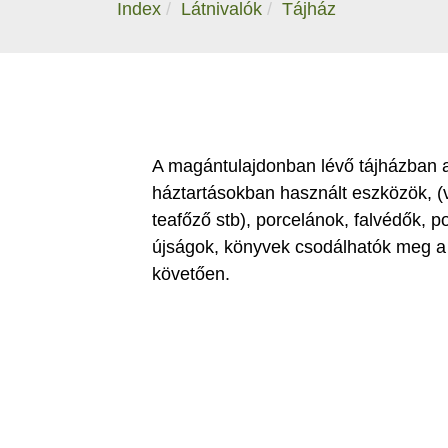
Index
Látnivalók
Tájház
A magántulajdonban lévő tájházban a
háztartásokban használt eszközök, (
teafőző stb), porcelánok, falvédők, po
újságok, könyvek csodálhatók meg a t
követően.