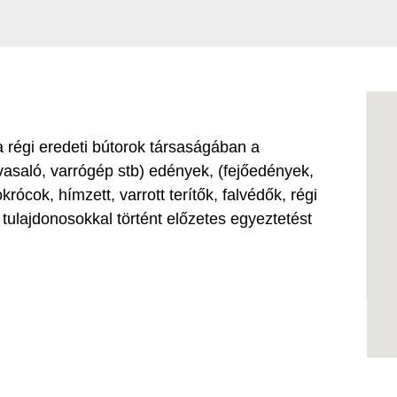
 régi eredeti bútorok társaságában a
vasaló, varrógép stb) edények, (fejőedények,
krócok, hímzett, varrott terítők, falvédők, régi
ulajdonosokkal történt előzetes egyeztetést