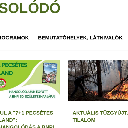
SOLÓDÓ
PROGRAMOK
BEMUTATÓHELYEK, LÁTNIVALÓK
UL A "7+1 PECSÉTES
AKTUÁLIS TŰZGYÚJT
LAND":
TILALOM
HANGOLÓDÁS A BNPI