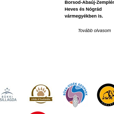
Borsod-Abaúj-Zemplé
Heves és Nógrád
vármegyékben is.
Tovább olvasom