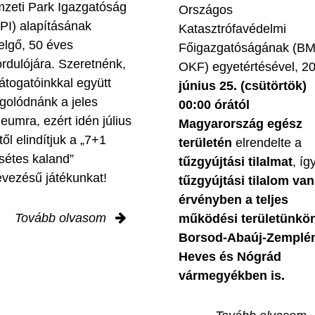
zeti Park Igazgatóság
Országos
PI) alapításának
Katasztrófavédelmi
elgő, 50 éves
Főigazgatóságának (B
ordulójára. Szeretnénk,
OKF) egyetértésével, 2
látogatóinkkal együtt
június 25. (csütörtök)
golódnánk a jeles
00:00 órától
leumra, ezért idén július
Magyarország egész
től elindítjuk a „7+1
területén
elrendelte a
sétes kaland”
tűzgyújtási tilalmat
, íg
evezésű játékunkat!
tűzgyújtási tilalom van
érvényben
a teljes
Tovább olvasom
működési területünkön
Borsod-Abaúj-Zemplé
Heves és Nógrád
vármegyékben is.