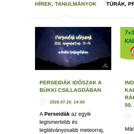
HÍREK, TANULMÁNYOK
TÚRÁK, 
PERSEIDÁK IDŐSZAK A
IND
BÜKKI CSILLAGDÁBAN
KA
RÁ
2026.07.20. 14:00
50
A
Perseidák
az egyik
legismertebb és
Már
leglátványosabb meteorraj,