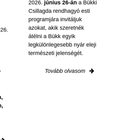
2026.
június 26-án
a Bükki
Csillagda rendhagyó esti
programjára invitáljuk
M
azokat, akik szeretnék
026.
átélni a Bükk egyik
legkülönlegesebb nyár eleji
természeti jelenségét.
Tovább olvasom
y
,
n,