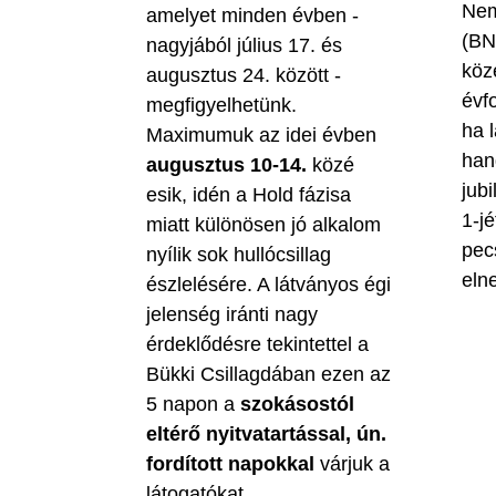
Nem
amelyet minden évben -
(BN
nagyjából július 17. és
köz
augusztus 24. között -
évf
megfigyelhetünk.
ha 
Maximumuk az idei évben
han
augusztus 10-14.
közé
jubi
esik, idén a Hold fázisa
1-jé
miatt különösen jó alkalom
pec
nyílik sok hullócsillag
eln
észlelésére. A látványos égi
jelenség iránti nagy
érdeklődésre tekintettel a
Bükki Csillagdában ezen az
5 napon a
szokásostól
eltérő nyitvatartással, ún.
fordított napokkal
várjuk a
látogatókat.