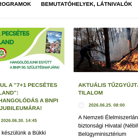
PROGRAMOK
BEMUTATÓHELYEK, LÁTNIVALÓK
UL A "7+1 PECSÉTES
AKTUÁLIS TŰZGYÚJT
LAND":
TILALOM
HANGOLÓDÁS A BNPI
2026.06.25. 08:00
. JUBILEUMÁRA!
A Nemzeti Élelmiszerlán
2026.06.30. 14:45
biztonsági Hivatal (Nébi
 készülünk a Bükki
Belügyminisztérium