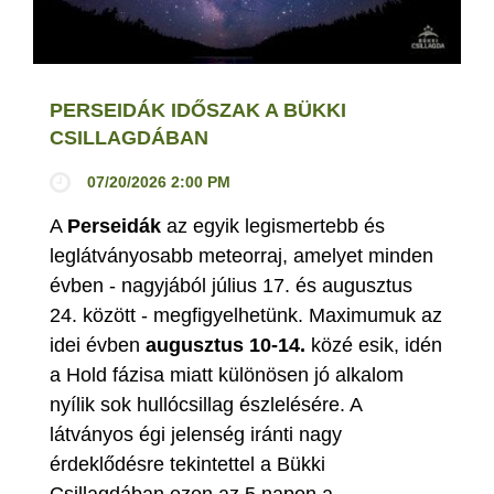
PERSEIDÁK IDŐSZAK A BÜKKI
CSILLAGDÁBAN
07/20/2026 2:00 PM
A
Perseidák
az egyik legismertebb és
leglátványosabb meteorraj, amelyet minden
évben - nagyjából július 17. és augusztus
24. között - megfigyelhetünk. Maximumuk az
idei évben
augusztus 10-14.
közé esik, idén
a Hold fázisa miatt különösen jó alkalom
nyílik sok hullócsillag észlelésére. A
látványos égi jelenség iránti nagy
érdeklődésre tekintettel a Bükki
Csillagdában ezen az 5 napon a