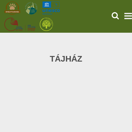
SEARCH
HOME
THE PREHISTORIC POMPEII
TÁJHÁZ
SERVICES
PROGRAMS (HU)
NEWS
ABOUT US
GET YOUR TICKET NOW!