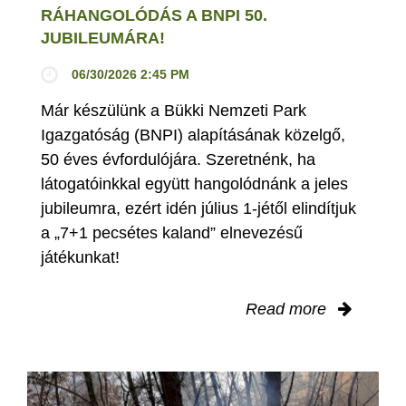
RÁHANGOLÓDÁS A BNPI 50.
JUBILEUMÁRA!
06/30/2026 2:45 PM
Már készülünk a Bükki Nemzeti Park
Igazgatóság (BNPI) alapításának közelgő,
50 éves évfordulójára. Szeretnénk, ha
látogatóinkkal együtt hangolódnánk a jeles
jubileumra, ezért idén július 1-jétől elindítjuk
a „7+1 pecsétes kaland” elnevezésű
játékunkat!
Read more