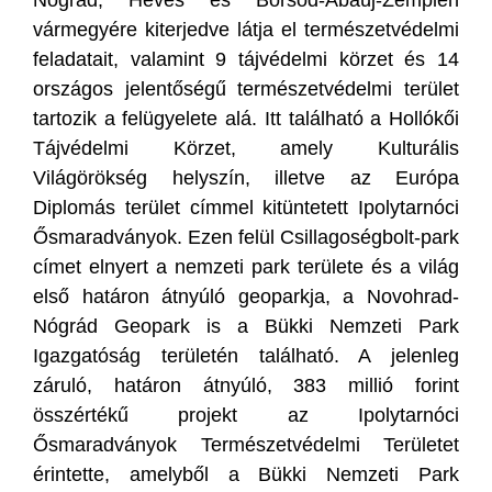
vármegyére kiterjedve látja el természetvédelmi
feladatait, valamint 9 tájvédelmi körzet és 14
országos jelentőségű természetvédelmi terület
tartozik a felügyelete alá. Itt található a Hollókői
Tájvédelmi Körzet, amely Kulturális
Világörökség helyszín, illetve az Európa
Diplomás terület címmel kitüntetett Ipolytarnóci
Ősmaradványok. Ezen felül Csillagoségbolt-park
címet elnyert a nemzeti park területe és a világ
első határon átnyúló geoparkja, a Novohrad-
Nógrád Geopark is a Bükki Nemzeti Park
Igazgatóság területén található. A jelenleg
záruló, határon átnyúló, 383 millió forint
összértékű projekt az Ipolytarnóci
Ősmaradványok Természetvédelmi Területet
érintette, amelyből a Bükki Nemzeti Park