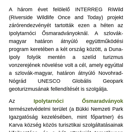
A három évet felölelő INTERREG RiWild
(Riverside Wildlife Once and Today) projekt
zárórendezvényét tartották ezen a héten az
Ipolytarnóci Ősmaradványoknál. A szlovák-
magyar határon átnyúló együttműködési
program keretében a két ország között, a Duna-
Ipoly folyók mentén a szelíd turizmus
vonzerejének növelése volt a cél, amely egyúttal
a szlovák-magyar, határon átnyúló Novohrad-
Nógrád UNESCO Globális Geopark
geoturizmusának fellendítését is szolgálja.
Az
Ipolytarnóci Ősmaradványok
természetvédelmi terület (a Bükki Nemzeti Park
Igazgatóság kezelésében, mint főpartner) és
Karva község közös turisztikai szolgáltatásainak