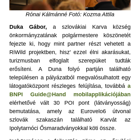
Rónai Kálmánné Fotó: Kozma Attila
Duka Gábor,
a szlovákiai Karva község
önkormányzatának polgármestere köszönetét
fejezte ki, hogy mint partner részt vehetett a
RiWild projektben, hisz' ezzel élni akarásukat,
turizmusban elfoglalt szerepüket tudták
erősíteni. A Duna folyó partján található
településen a pályázatból megvalósulhatott egy
látogatóközpont részleges felújítása, továbbá
a
BNPI Guide@Hand mobilapplikációjában
elérhetővé vált 30 POI pont (látványosság)
bemutatása, amely az Eurovelo6 útvonal
szlovák szakaszán található Karvát az
Ipolytarnóci Ősmaradványokkal köti össze.