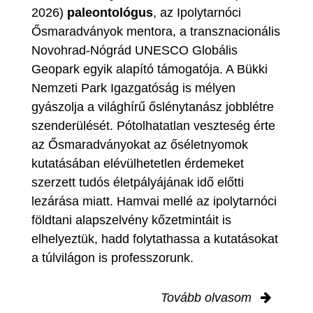
2026)
paleontológus
, az Ipolytarnóci
Ősmaradványok mentora, a transznacionális
Novohrad-Nógrád UNESCO Globális
Geopark egyik alapító támogatója. A Bükki
Nemzeti Park Igazgatóság is mélyen
gyászolja a világhírű őslénytanász jobblétre
szenderülését. Pótolhatatlan veszteség érte
az Ősmaradványokat az őséletnyomok
kutatásában elévülhetetlen érdemeket
szerzett tudós életpályájának idő előtti
lezárása miatt. Hamvai mellé az ipolytarnóci
földtani alapszelvény kőzetmintáit is
elhelyeztük, hadd folytathassa a kutatásokat
a túlvilágon is professzorunk.
Tovább olvasom