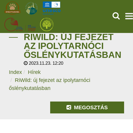
KERESÉ
RIWILD: ÚJ FEJEZET
KEZDŐOLDAL
AZ IPOLYTARNÓCI
ŐSLÉNYKUTATÁSBAN
ŐSVILÁGI POMPEJI
2023.11.23. 12:20
SZOLGÁLTATÁSOK
Index
Hírek
RiWild: új fejezet az ipolytarnóci
PROGRAMOK
őslénykutatásban
HÍREK
MEGOSZTÁS
RÓLUNK
ONLINE JEGYVÁSÁRLÁS