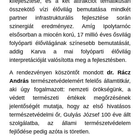
kifejlesztése, és a két attrakciót tematikusan
összekötő vízi élővilág bemutatása mindkét
partner infrastrukturális fejlesztése során
szinergiát eredményez. Amíg Ipolytarnóc
elsősorban a miocén korú, 17 millió éves ősvilág
folyóparti élővilágának színesebb bemutatását,
addig Karva a mai folyóparti élővilág
interpretációját valósította meg a fejlesztésben.
A rendezvényen köszöntőt mondott
dr. Rácz
András
természetvédelemért felelős államtitkár,
aki úgy fogalmazott: nemzeti örökségünk, a
védett természeti értékek megőrzésének
jelentőségét mutatja, hogy az első hivatásos
természetvédelmi őr, Gulyás József 100 éve állt
szolgálatba, az állami természetvédelem
fejlődése pedig azóta is töretlen.