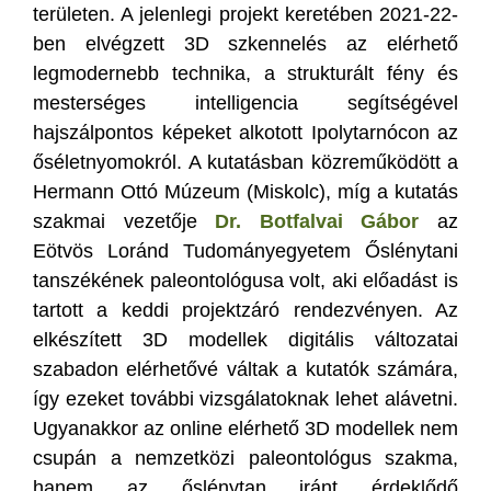
területen. A jelenlegi projekt keretében 2021-22-
ben elvégzett 3D szkennelés az elérhető
legmodernebb technika, a strukturált fény és
mesterséges intelligencia segítségével
hajszálpontos képeket alkotott Ipolytarnócon az
őséletnyomokról. A kutatásban közreműködött a
Hermann Ottó Múzeum (Miskolc), míg a kutatás
szakmai vezetője
Dr. Botfalvai Gábor
az
Eötvös Loránd Tudományegyetem Őslénytani
tanszékének paleontológusa volt, aki előadást is
tartott a keddi projektzáró rendezvényen. Az
elkészített 3D modellek digitális változatai
szabadon elérhetővé váltak a kutatók számára,
így ezeket további vizsgálatoknak lehet alávetni.
Ugyanakkor az online elérhető 3D modellek nem
csupán a nemzetközi paleontológus szakma,
hanem az őslénytan iránt érdeklődő