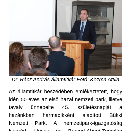
Dr. Rácz András államtitkár Fotó: Kozma Attila
Az államtitkár beszédében emlékeztetett, hogy
idén 50 éves az első hazai nemzeti park, illetve
tavaly ünnepelte 45. születésnapját a
hazánkban harmadikként alapított Bükki
Nemzeti Park. A nemzetipark-igazgatóság
Nógrád, Heves és Borsod-Abaúj-Zemplén