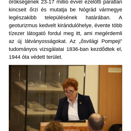
örökségének 23-17 millió évvel ezelőtti páratlan
kincseit őrzi és mutatja be Nógrád vármegye
legészakibb településének határában. A
geoturizmus kedvelt kirándulóhelye, évente több
tízezer látogató fordul meg itt, ami megérdemli
az új látványosságokat. Az „ősvilági Pompeji”
tudományos vizsgálatai 1836-ban kezdődtek el,
1944 óta védett terület.