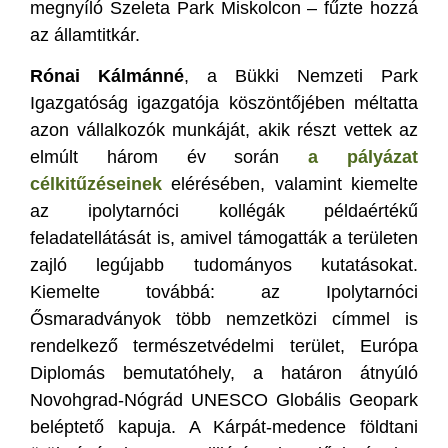
megnyíló Szeleta Park Miskolcon – fűzte hozzá
az államtitkár.
Rónai Kálmánné
, a Bükki Nemzeti Park
Igazgatóság igazgatója köszöntőjében méltatta
azon vállalkozók munkáját, akik részt vettek az
elmúlt három év során
a pályázat
célkitűzéseinek
elérésében, valamint kiemelte
az ipolytarnóci kollégák példaértékű
feladatellátását is, amivel támogatták a területen
zajló legújabb tudományos kutatásokat.
Kiemelte továbbá: az Ipolytarnóci
Ősmaradványok több nemzetközi címmel is
rendelkező természetvédelmi terület, Európa
Diplomás bemutatóhely, a határon átnyúló
Novohgrad-Nógrád UNESCO Globális Geopark
beléptető kapuja. A Kárpát-medence földtani