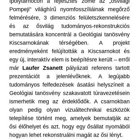
Ipolytarnócon a fejlesztés zöme az „ősvilági
Pompeji” világhírű nyomfosszíliáinak megőrző
felmérésére, 3 dimenziós felületszkennelésére
és az ősvilág tudományos-rekonstrukciós
bemutatására koncentrál a Geológiai tanösvény
Kiscsarnokának térségében. A projekt
eredményeként felújították a Kiscsarnokot és
egy új, interaktív elem is beépítésre került – erről
már
Laufer Zsanett
pályázati referens tartott
prezentációt a jelenlévőknek. A legújabb
tudományos felfedezések ásatási helyszíneit a
Geológiai tanösvény szakavatott túravezetésein
ismerhetik meg az érdeklődők. A csarnokban
olyan pedig olyan vizuáltechnikai eszközök
telepítése történt meg, amelyek bemutatják az
ősi élőhelyet és azt, hogy egy ősállat nyomából
hogyan lehet rekonstruálni magát az ősi lényt.