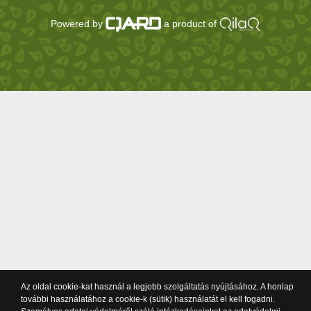
Powered by
a product of
Az oldal cookie-kat használ a legjobb szolgáltatás nyújtásához. A honlap
további használatához a cookie-k (sütik) használatát el kell fogadni.