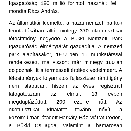
Igazgatóság 180 millió forintot használt fel –
mondta Rácz András.
Az államtitkár kiemelte, a hazai nemzeti parkok
fenntartásában álló mintegy 370 ökoturisztikai
létesítmény negyede a Bükki Nemzeti Park
Igazgatóság élménytárát gazdagítja. A nemzeti
park alapításakor, 1977-ben 15 munkatárssal
rendelkezett, ma viszont már mintegy 160-an
dolgoznak itt a természeti értékek védelméért. A
létesítmények folyamatos fejlesztése iránti igény
nem alaptalan, hiszen az éves regisztrált
látogatószám az elmúlt 13 évben
megduplázódott, 200 ezerre nőtt. Az
ökoturisztikai kínálatot tovább bővíti a
közelmúltban átadott Harkály Ház Mátrafüreden,
a Bükki Csillagda, valamint a hamarosan