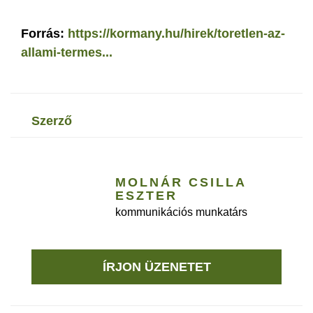
Forrás:
https://kormany.hu/hirek/toretlen-az-
allami-termes...
szerző
MOLNÁR CSILLA
ESZTER
kommunikációs munkatárs
ÍRJON ÜZENETET