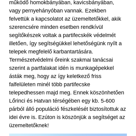
működő homokbányában, kavicsbányában,
vagy pernyehányóban vannak. Ezekben
felvettük a kapcsolatot az üzemeltetőkkel, akik
szerencsére minden esetben rendkívül
segítőkészek voltak a partifecskék védelmét
illetően, így segítségükkel lehetőségünk nyílt a
telepek megfelelő karbantartására.
Természetvédelmi őreink szakmai tanácsai
szerint a partfalakat idén is munkagépekkel
ásták meg, hogy az így keletkező friss
falfelületen minél több partifecske
telepedhessen majd meg. Ennek köszönhetően
Lőrinci és Hatvan térségében egy kb. 5-600
párból álló populáció fészkelését biztosítottuk az
idei évre is. Ezúton is köszönjük a segítséget az
üzemeltetőknek!