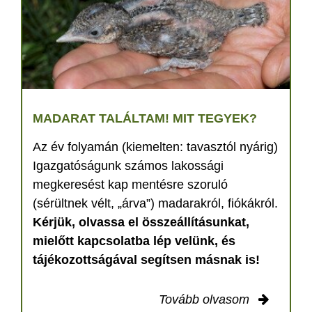
MADARAT TALÁLTAM! MIT TEGYEK?
Az év folyamán (kiemelten: tavasztól nyárig)
Igazgatóságunk számos lakossági
megkeresést kap mentésre szoruló
(sérültnek vélt, „árva”) madarakról, fiókákról.
Kérjük, olvassa el összeállításunkat,
mielőtt kapcsolatba lép velünk, és
tájékozottságával segítsen másnak is!
Tovább olvasom