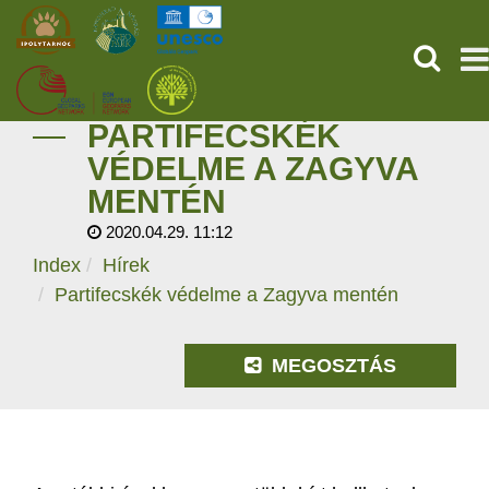
KERESÉ
PARTIFECSKÉK
KEZDŐOLDAL
VÉDELME A ZAGYVA
MENTÉN
ŐSVILÁGI POMPEJI
2020.04.29. 11:12
SZOLGÁLTATÁSOK
Index
Hírek
Partifecskék védelme a Zagyva mentén
PROGRAMOK
MEGOSZTÁS
HÍREK
RÓLUNK
ONLINE JEGYVÁSÁRLÁS