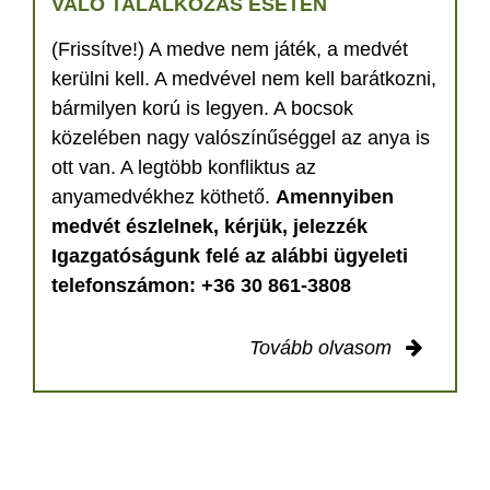
VALÓ TALÁLKOZÁS ESETÉN
(Frissítve!) A medve nem játék, a medvét
kerülni kell. A medvével nem kell barátkozni,
bármilyen korú is legyen. A bocsok
közelében nagy valószínűséggel az anya is
ott van. A legtöbb konfliktus az
anyamedvékhez köthető.
Amennyiben
medvét észlelnek, kérjük, jelezzék
Igazgatóságunk felé az alábbi ügyeleti
telefonszámon: +36 30 861-3808
Tovább olvasom