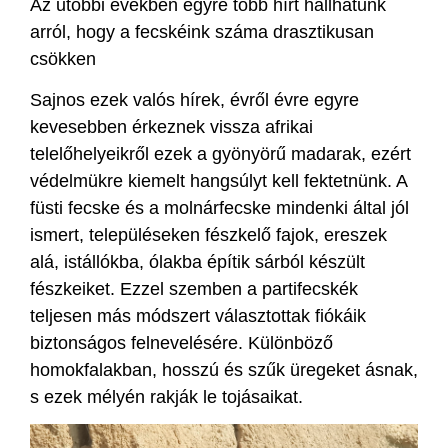
Az utóbbi években egyre több hírt hallhatunk
arról, hogy a fecskéink száma drasztikusan
csökken
Sajnos ezek valós hírek, évről évre egyre
kevesebben érkeznek vissza afrikai
telelőhelyeikről ezek a gyönyörű madarak, ezért
védelmükre kiemelt hangsúlyt kell fektetnünk. A
füsti fecske és a molnárfecske mindenki által jól
ismert, településeken fészkelő fajok, ereszek
alá, istállókba, ólakba építik sárból készült
fészkeiket. Ezzel szemben a partifecskék
teljesen más módszert választottak fiókáik
biztonságos felnevelésére. Különböző
homokfalakban, hosszú és szűk üregeket ásnak,
s ezek mélyén rakják le tojásaikat.