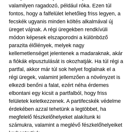
valamilyen ragadozó, például róka. Ezen túl
fontos, hogy a falfelület lehetőleg friss legyen, a
fecskék ugyanis minden költés alkalmával új
üreget vájnak. A régi üregekben rendkívüli
módon képesek elszaporodni a különböző
parazita élőlények, melyek nagy
kellemetlenséget jelentenek a madaraknak, akár
a fiókák elpusztulását is okozhatják. Ha túl régi a
partfal, akkor már túl sok helyet foglalnak el a
régi üregek, valamint jellemzően a növényzet is
elkezdi benőni a falat, ezért néha érdemes
elbontani egy kicsit a partfalból, hogy friss
felületek keletkezzenek. A partifecskék védelme
érdekében azzal tehetünk a legtöbbet, ha
megfelelő fészkelőhelyeket alakítunk ki
számukra, valamint a meglévő fészkelőhelyeiket