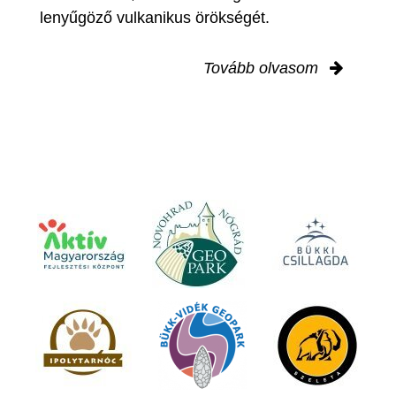
lenyűgöző vulkanikus örökségét.
Tovább olvasom