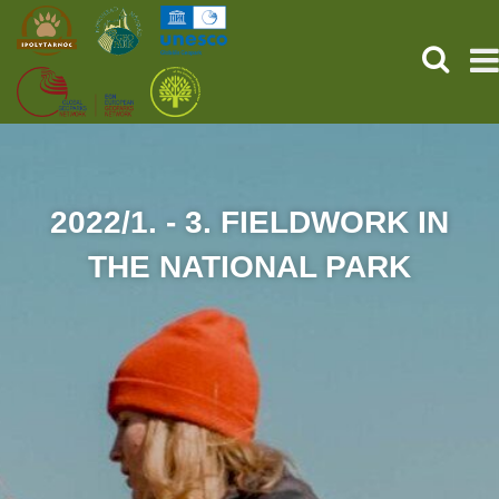
KERESÉ
KEZDŐOLDAL
ŐSVILÁGI POMPEJI
2022/1. - 3. FIELDWORK IN
THE NATIONAL PARK
SZOLGÁLTATÁSOK
PROGRAMOK
HÍREK
RÓLUNK
ONLINE JEGYVÁSÁRLÁS