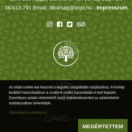
36/412-791 Email: titkarsag@bnpi.hu -
Impresszum
Az oldal cookie-kat használ a legjobb szolgáltatás nyújtásához. A honlap
további használatához a cookie-k (sütik) használatát el kell fogadni.
Személyes adatai védelméről szóló intézkedéseinket az adatvédelmi
szabályzatban ismertetjük.
Adatvédelmi szabályzat
Powered by
a product of
MEGÉRTETTEM