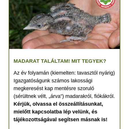
MADARAT TALÁLTAM! MIT TEGYEK?
Az év folyamán (kiemelten: tavasztól nyárig)
Igazgatóságunk számos lakossági
megkeresést kap mentésre szoruló
(sérültnek vélt, „árva”) madarakról, fiókákról.
Kérjük, olvassa el összeállításunkat,
mielőtt kapcsolatba lép velünk, és
tájékozottságával segítsen másnak is!