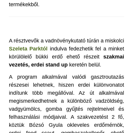
termékekből.
A résztvevők a vadnövénykutató túrán a miskolci
Szeleta Parktól
indulva fedezhetik fel a minket
körülölelő bükki erdő ehető részeit
szakmai
vezetés, erdei stand up
keretén belül.
A program alkalmával valódi gasztroutazás
részesei lehetnek, hiszen erdei különvonatot
indítunk több megállóval. Az út alkalmával
megismerkedhetnek a különböző vadzöldség,
vadgyümölcs, gomba gyűjtés rejtelmeivel és
felhasználási módjaival. A szakvezetést 2 fő,
köztük Bózsó Gyula okleveles erdőmérnök,
erdei food scaut, gombaszakellenőr, ehető