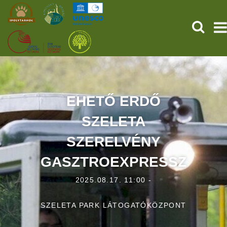
KERESÉ
KEZDŐOLDAL
ŐSVILÁGI POMPEJI
EHETŐ ERDŐ
SZELETA
SZOLGÁLTATÁSOK
SZERELVÉNY
PROGRAMOK
GASZTROEXPRESSZ
HÍREK
2025.08.17. 11:00 -
RÓLUNK
SZELETA PARK LÁTOGATÓKÖZPONT
ONLINE JEGYVÁSÁRLÁS