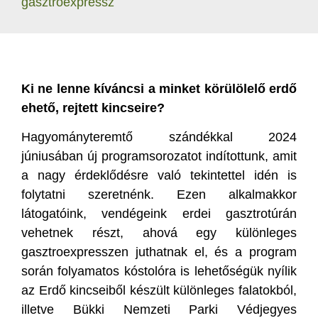
gasztroexpressz
Ki ne lenne kíváncsi a minket körülölelő erdő
ehető, rejtett kincseire?
Hagyományteremtő szándékkal 2024
júniusában új programsorozatot indítottunk, amit
a nagy érdeklődésre való tekintettel idén is
folytatni szeretnénk. Ezen alkalmakkor
látogatóink, vendégeink erdei gasztrotúrán
vehetnek részt, ahová egy különleges
gasztroexpresszen juthatnak el, és a program
során folyamatos kóstolóra is lehetőségük nyílik
az Erdő kincseiből készült különleges falatokból,
illetve Bükki Nemzeti Parki Védjegyes