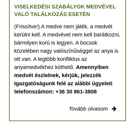
VISELKEDÉSI SZABÁLYOK MEDVÉVEL
VALÓ TALÁLKOZÁS ESETÉN
(Frissítve!) A medve nem játék, a medvét
kerülni kell. A medvével nem kell barátkozni,
bármilyen korú is legyen. A bocsok
közelében nagy valószínűséggel az anya is
ott van. A legtöbb konfliktus az
anyamedvékhez köthető.
Amennyiben
medvét észlelnek, kérjük, jelezzék
Igazgatóságunk felé az alábbi ügyeleti
telefonszámon: +36 30 861-3808
Tovább olvasom