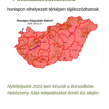
honlapon elhelyezett térképen tájékozódhatnak.
Nyitóképünk 2022-ben készült a Borsodbóta-
Nekézseny-Sáta településeket érintő tűz idején.