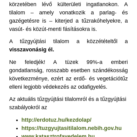
körzetében lévő külterületi ingatlanokon. A
tilalom – amely vonatkozik a parlag- és
gazégetésre is – kiterjed a tűzrakóhelyekre, a
vasút- és közút-menti fásításokra is.
A tűzgyújtási tilalom a közzétételtől a
visszavonásig él.
Ne feledjék! A tüzek 99%-a emberi
gondatlanság, rosszabb esetben szándékosság
következménye, ezért az erdő- és vegetációtűz
elleni legjobb védekezés az odafigyelés.
Az aktuális tűzgyújtási tilalomról és a tűzgyújtási
szabályokról az
http://erdotuz.hu/kezdolap/
https://tuzgyujtasitilalom.nebih.gov.hu
www.katasztrofavedelem.hu