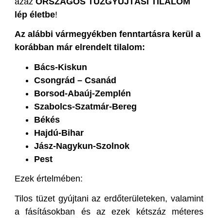
azaz
ORSZÁGOS TŰZGYÚJTÁSI TILALOM
lép életbe
!
Az alábbi vármegyékben fenntartásra kerül a
korábban már elrendelt tilalom:
Bács-Kiskun
Csongrád – Csanád
Borsod-Abaúj-Zemplén
Szabolcs-Szatmár-Bereg
Békés
Hajdú-Bihar
Jász-Nagykun-Szolnok
Pest
Ezek értelmében:
Tilos tüzet gyújtani az erdőterületeken, valamint
a fásításokban és az ezek kétszáz méteres