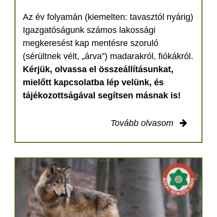
Az év folyamán (kiemelten: tavasztól nyárig)
Igazgatóságunk számos lakossági
megkeresést kap mentésre szoruló
(sérültnek vélt, „árva”) madarakról, fiókákról.
Kérjük, olvassa el összeállításunkat,
mielőtt kapcsolatba lép velünk, és
tájékozottságával segítsen másnak is!
Tovább olvasom