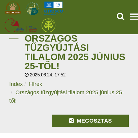
KERESÉ
ORSZÁGOS
KEZDŐOLDAL
TŰZGYÚJTÁSI
TILALOM 2025 JÚNIUS
ŐSVILÁGI POMPEJI
25-TŐL!
SZOLGÁLTATÁSOK
2025.06.24. 17:52
Index
Hírek
PROGRAMOK
Országos tűzgyújtási tilalom 2025 június 25-
től!
HÍREK
RÓLUNK
MEGOSZTÁS
ONLINE JEGYVÁSÁRLÁS