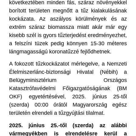
következtében minden fás, száraz növényekkel
borított területen megnőtt a tűz kialakulásának
kockázata. Az aszályos körülmények és az
extrém száraz biomassza miatt akár már egy
kisebb szél is gyors tűzterjedést eredményezhet,
a felszíni tüzek pedig könnyen 15-30 méteres
lángmagasságú koronatűzzé fejlődhetnek.
A fokozott tűzkockázatot mérlegelve, a Nemzeti
Élelmiszerlánc-biztonsági Hivatal (Nébih) a
Belügyminisztérium Országos
Katasztrófavédelmi Főigazgatóságának (BM
OKF) egyetértésével,
2025. június 25-től
(szerda) 00:00 órától Magyarország egész
területén elrendeli a tűzgyújtási tilalmat.
2025. június 25.-től (szerda) az alábbi
vármegyékben is elrendelésre kerül a