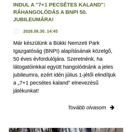
INDUL A "7+1 PECSÉTES KALAND":
RÁHANGOLÓDÁS A BNPI 50.
JUBILEUMÁRA!
2026.06.30. 14:45
Már készülünk a Bükki Nemzeti Park
Igazgatóság (BNPI) alapításának közelgő,
50 éves évfordulójára. Szeretnénk, ha
látogatóinkkal együtt hangolódnánk a jeles
jubileumra, ezért idén július 1-jétől elindítjuk
a „7+1 pecsétes kaland” elnevezésű
játékunkat!
Tovább olvasom