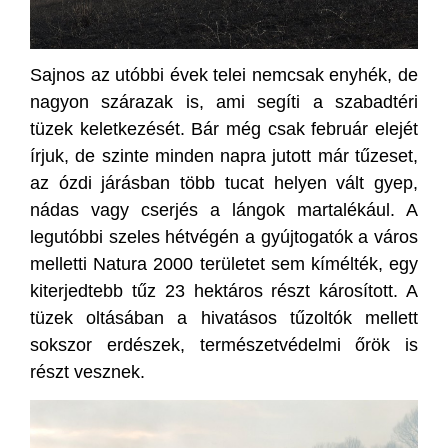
Sajnos az utóbbi évek telei nemcsak enyhék, de
nagyon szárazak is, ami segíti a szabadtéri
tüzek keletkezését. Bár még csak február elejét
írjuk, de szinte minden napra jutott már tűzeset,
az ózdi járásban több tucat helyen vált gyep,
nádas vagy cserjés a lángok martalékául. A
legutóbbi szeles hétvégén a gyújtogatók a város
melletti Natura 2000 területet sem kímélték, egy
kiterjedtebb tűz 23 hektáros részt károsított. A
tüzek oltásában a hivatásos tűzoltók mellett
sokszor erdészek, természetvédelmi őrök is
részt vesznek.