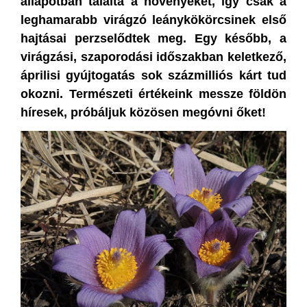
állapotban találta a növényeket, így csak a
leghamarabb virágzó leánykökörcsinek első
hajtásai perzselődtek meg.
Egy később, a
virágzási, szaporodási időszakban keletkező,
áprilisi gyújtogatás sok százmilliós kárt tud
okozni. Természeti értékeink messze földön
híresek, próbáljuk közösen megóvni őket!