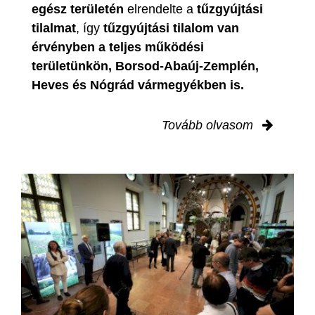
egész területén
elrendelte a
tűzgyújtási
tilalmat
, így
tűzgyújtási tilalom van
érvényben
a teljes működési
területünkön, Borsod-Abaúj-Zemplén,
Heves és Nógrád vármegyékben is.
Tovább olvasom