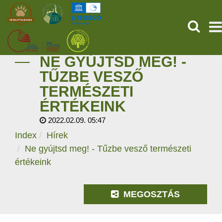
KERESÉ
NE GYÚJTSD MEG! -
KEZDŐOLDAL
TŰZBE VESZŐ
TERMÉSZETI
ŐSVILÁGI POMPEJI
ÉRTÉKEINK
SZOLGÁLTATÁSOK
2022.02.09. 05:47
Index
Hírek
PROGRAMOK
Ne gyújtsd meg! - Tűzbe vesző természeti
értékeink
HÍREK
RÓLUNK
MEGOSZTÁS
ONLINE JEGYVÁSÁRLÁS