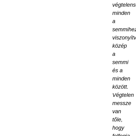
végtelen
minden
a
semmihe
viszonyít
közép
a
semmi
és a
minden
között.
Végtelen
messze
van
tőle,
hogy