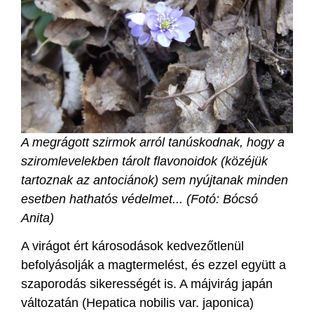
A megrágott szirmok arról tanúskodnak, hogy a
sziromlevelekben tárolt flavonoidok (közéjük
tartoznak az antociánok) sem nyújtanak minden
esetben hathatós védelmet... (Fotó: Bócsó
Anita)
A virágot ért károsodások kedvezőtlenül
befolyásolják a magtermelést, és ezzel együtt a
szaporodás sikerességét is. A májvirág japán
változatán (Hepatica nobilis var. japonica)