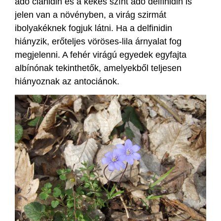
adó cianidin és a kékes színt adó delfinidin is
jelen van a növényben, a virág szirmát
ibolyakéknek fogjuk látni. Ha a delfinidin
hiányzik, erőteljes vöröses-lila árnyalat fog
megjelenni. A fehér virágú egyedek egyfajta
albínónak tekinthetők, amelyekből teljesen
hiányoznak az antociánok.