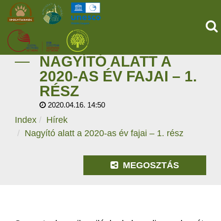
KE
NAGYÍTÓ ALATT A
KEZDŐOLDAL
2020-AS ÉV FAJAI – 1.
RÉSZ
ŐSVILÁGI POMPEJI
2020.04.16. 14:50
SZOLGÁLTATÁSOK
Index
Hírek
Nagyító alatt a 2020-as év fajai – 1. rész
PROGRAMOK
MEGOSZTÁS
HÍREK
RÓLUNK
ONLINE JEGYVÁSÁRLÁS