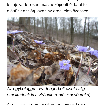
lehajolva teljesen más nézőpontból tárul fel
előttünk a világ, azaz az erdei életközösség.
Az egybefüggő „avartengerből” szinte alig
emelkednek ki a virágok. (Fotó: Bócsó Anita)
A májvirág az ún. geofiton növények közé