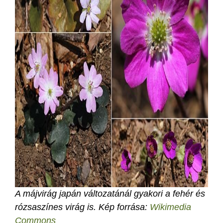
A májvirág japán változatánál gyakori a fehér és
rózsaszínes virág is.
Kép forrása:
Wikimedia
Commons