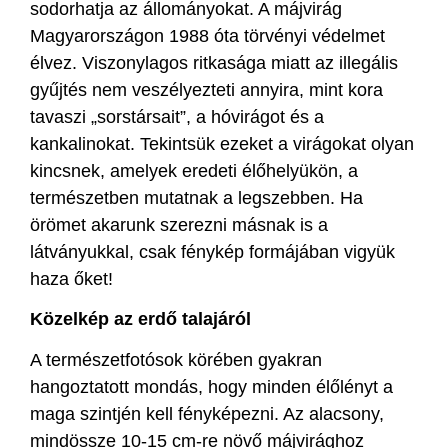
sodorhatja az állományokat. A májvirág
Magyarországon 1988 óta törvényi védelmet
élvez. Viszonylagos ritkasága miatt az illegális
gyűjtés nem veszélyezteti annyira, mint kora
tavaszi „sorstársait”, a hóvirágot és a
kankalinokat. Tekintsük ezeket a virágokat olyan
kincsnek, amelyek eredeti élőhelyükön, a
természetben mutatnak a legszebben. Ha
örömet akarunk szerezni másnak is a
látványukkal, csak fénykép formájában vigyük
haza őket!
Közelkép az erdő talajáról
A természetfotósok körében gyakran
hangoztatott mondás, hogy minden élőlényt a
maga szintjén kell fényképezni. Az alacsony,
mindössze 10-15 cm-re növő májvirághoz