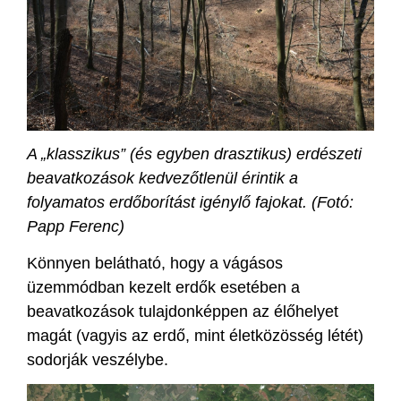
A „klasszikus” (és egyben drasztikus) erdészeti
beavatkozások kedvezőtlenül érintik a
folyamatos erdőborítást igénylő fajokat. (Fotó:
Papp Ferenc)
Könnyen belátható, hogy a vágásos
üzemmódban kezelt erdők esetében a
beavatkozások tulajdonképpen az élőhelyet
magát (vagyis az erdő, mint életközösség létét)
sodorják veszélybe.