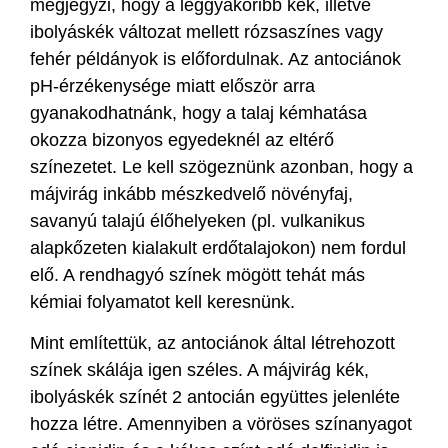
megjegyzi, hogy a leggyakoribb kék, illetve
ibolyáskék változat mellett rózsaszínes vagy
fehér példányok is előfordulnak. Az antociánok
pH-érzékenysége miatt először arra
gyanakodhatnánk, hogy a talaj kémhatása
okozza bizonyos egyedeknél az eltérő
színezetet. Le kell szögeznünk azonban, hogy a
májvirág inkább mészkedvelő növényfaj,
savanyú talajú élőhelyeken (pl. vulkanikus
alapkőzeten kialakult erdőtalajokon) nem fordul
elő. A rendhagyó színek mögött tehát más
kémiai folyamatot kell keresnünk.
Mint említettük, az antociánok által létrehozott
színek skálája igen széles. A májvirág kék,
ibolyáskék színét 2 antocián együttes jelenléte
hozza létre. Amennyiben a vöröses színanyagot