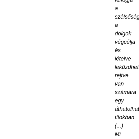
felfogja
a
szélsőség
a
dolgok
végcélja
és
lételve
leküzdhet
rejtve
van
számára
egy
áthatolha
titokban.
(...)
Mi