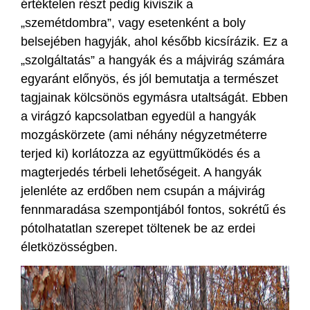
értéktelen részt pedig kiviszik a
„szemétdombra”, vagy esetenként a boly
belsejében hagyják, ahol később kicsírázik. Ez a
„szolgáltatás” a hangyák és a májvirág számára
egyaránt előnyös, és jól bemutatja a természet
tagjainak kölcsönös egymásra utaltságát. Ebben
a virágzó kapcsolatban egyedül a hangyák
mozgáskörzete (ami néhány négyzetméterre
terjed ki) korlátozza az együttműködés és a
magterjedés térbeli lehetőségeit. A hangyák
jelenléte az erdőben nem csupán a májvirág
fennmaradása szempontjából fontos, sokrétű és
pótolhatatlan szerepet töltenek be az erdei
életközösségben.