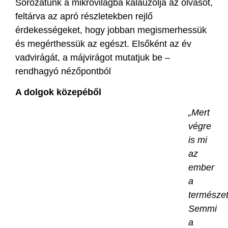
Sorozatunk a mikrovilágba kalauzolja az olvasót,
feltárva az apró részletekben rejlő
érdekességeket, hogy jobban megismerhessük
és megérthessük az egészt. Elsőként az év
vadvirágát, a májvirágot mutatjuk be –
rendhagyó nézőpontból
A dolgok közepéből
„Mert
végre
is mi
az
ember
a
természe
Semmi
a