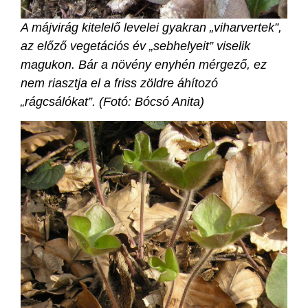
A májvirág kitelelő levelei gyakran „viharvertek”,
az előző vegetációs év „sebhelyeit” viselik
magukon. Bár a növény enyhén mérgező, ez
nem riasztja el a friss zöldre áhítozó
„rágcsálókat”. (Fotó: Bócsó Anita)