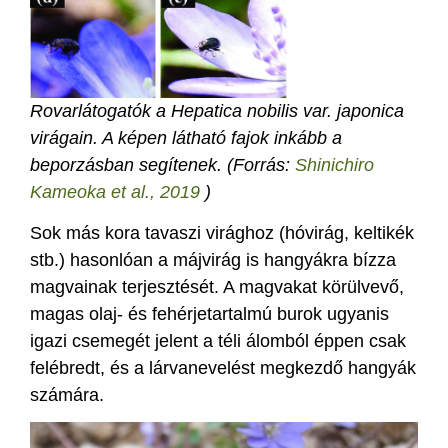
Rovarlátogatók a Hepatica nobilis var. japonica
virágain. A képen látható fajok inkább a
beporzásban segítenek. (Forrás:
Shinichiro
Kameoka et al., 2019
)
Sok más kora tavaszi virághoz (hóvirág, keltikék
stb.) hasonlóan a májvirág is hangyákra bízza
magvainak terjesztését. A magvakat körülvevő,
magas olaj- és fehérjetartalmú burok ugyanis
igazi csemegét jelent a téli álomból éppen csak
felébredt, és a lárvanevelést megkezdő hangyák
számára.