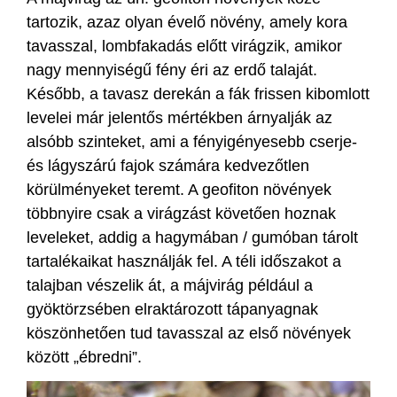
tartozik, azaz olyan évelő növény, amely kora
tavasszal, lombfakadás előtt virágzik, amikor
nagy mennyiségű fény éri az erdő talaját.
Később, a tavasz derekán a fák frissen kibomlott
levelei már jelentős mértékben árnyalják az
alsóbb szinteket, ami a fényigényesebb cserje-
és lágyszárú fajok számára kedvezőtlen
körülményeket teremt. A geofiton növények
többnyire csak a virágzást követően hoznak
leveleket, addig a hagymában / gumóban tárolt
tartalékaikat használják fel. A téli időszakot a
talajban vészelik át, a májvirág például a
gyöktörzsében elraktározott tápanyagnak
köszönhetően tud tavasszal az első növények
között „ébredni”.