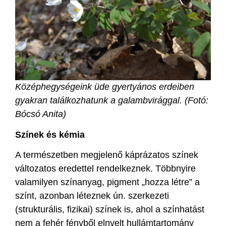
Középhegységeink üde gyertyános erdeiben
gyakran találkozhatunk a galambvirággal. (Fotó:
Bócsó Anita)
Színek és kémia
A természetben megjelenő káprázatos színek
változatos eredettel rendelkeznek. Többnyire
valamilyen színanyag, pigment „hozza létre” a
színt, azonban léteznek ún. szerkezeti
(strukturális, fizikai) színek is, ahol a színhatást
nem a fehér fényből elnyelt hullámtartomány