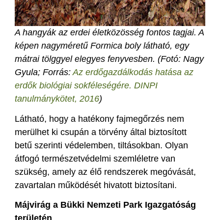
A hangyák az erdei életközösség fontos tagjai. A
képen nagyméretű Formica boly látható, egy
mátrai tölggyel elegyes fenyvesben. (Fotó: Nagy
Gyula; Forrás:
Az erdőgazdálkodás hatása az
erdők biológiai sokféleségére. DINPI
tanulmánykötet, 2016
)
Látható, hogy a hatékony fajmegőrzés nem
merülhet ki csupán a törvény által biztosított
betű szerinti védelemben, tiltásokban. Olyan
átfogó természetvédelmi szemléletre van
szükség, amely az élő rendszerek megóvását,
zavartalan működését hivatott biztosítani.
Májvirág a Bükki Nemzeti Park Igazgatóság
területén