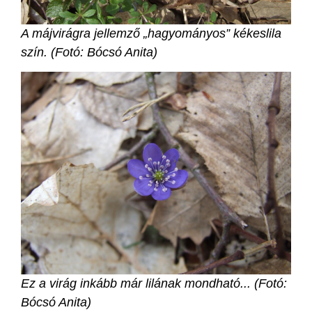
A májvirágra jellemző „hagyományos” kékeslila
szín. (Fotó: Bócsó Anita)
Ez a virág inkább már lilának mondható... (Fotó:
Bócsó Anita)