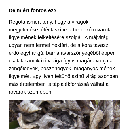
De miért fontos ez?
Régóta ismert tény, hogy a virágok
megjelenése, élénk színe a beporzó rovarok
figyelmének felkeltésére szolgál. A májvirág
ugyan nem termel nektárt, de a kora tavaszi
erdő egyhangú, barna avarszőnyegéből éppen
csak kikandikáló virága így is magára vonja a
zengőlegyek, pöszörlegyek, magányos méhek
figyelmét. Egy ilyen feltűnő színű virág azonban
más értelemben is táplálékforrássá válhat a
rovarok szemében.