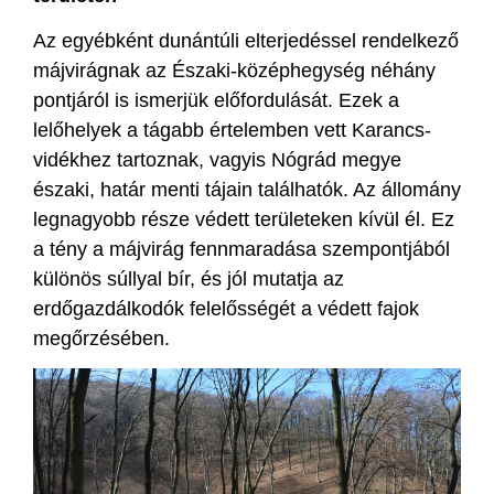
Az egyébként dunántúli elterjedéssel rendelkező
májvirágnak az Északi-középhegység néhány
pontjáról is ismerjük előfordulását. Ezek a
lelőhelyek a tágabb értelemben vett Karancs-
vidékhez tartoznak, vagyis Nógrád megye
északi, határ menti tájain találhatók. Az állomány
legnagyobb része védett területeken kívül él. Ez
a tény a májvirág fennmaradása szempontjából
különös súllyal bír, és jól mutatja az
erdőgazdálkodók felelősségét a védett fajok
megőrzésében.