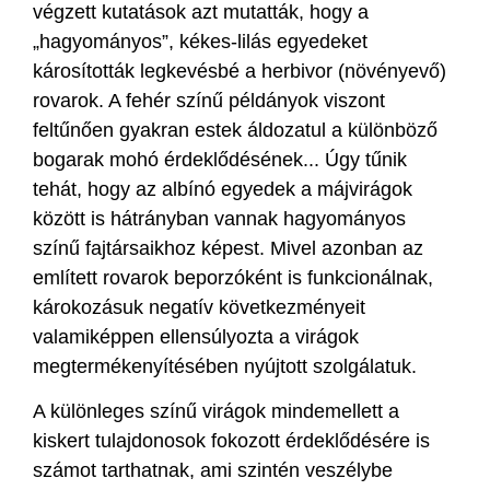
végzett kutatások azt mutatták, hogy a
„hagyományos”, kékes-lilás egyedeket
károsították legkevésbé a herbivor (növényevő)
rovarok. A fehér színű példányok viszont
feltűnően gyakran estek áldozatul a különböző
bogarak mohó érdeklődésének... Úgy tűnik
tehát, hogy az albínó egyedek a májvirágok
között is hátrányban vannak hagyományos
színű fajtársaikhoz képest. Mivel azonban az
említett rovarok beporzóként is funkcionálnak,
károkozásuk negatív következményeit
valamiképpen ellensúlyozta a virágok
megtermékenyítésében nyújtott szolgálatuk.
A különleges színű virágok mindemellett a
kiskert tulajdonosok fokozott érdeklődésére is
számot tarthatnak, ami szintén veszélybe