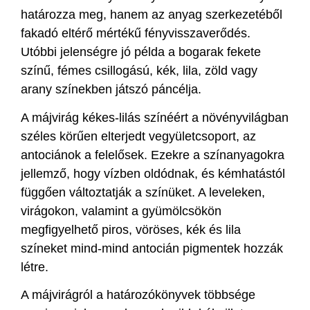
határozza meg, hanem az anyag szerkezetéből
fakadó eltérő mértékű fényvisszaverődés.
Utóbbi jelenségre jó példa a bogarak fekete
színű, fémes csillogású, kék, lila, zöld vagy
arany színekben játszó páncélja.
A májvirág kékes-lilás színéért a növényvilágban
széles körűen elterjedt vegyületcsoport, az
antociánok a felelősek. Ezekre a színanyagokra
jellemző, hogy vízben oldódnak, és kémhatástól
függően változtatják a színüket. A leveleken,
virágokon, valamint a gyümölcsökön
megfigyelhető piros, vöröses, kék és lila
színeket mind-mind antocián pigmentek hozzák
létre.
A májvirágról a határozókönyvek többsége