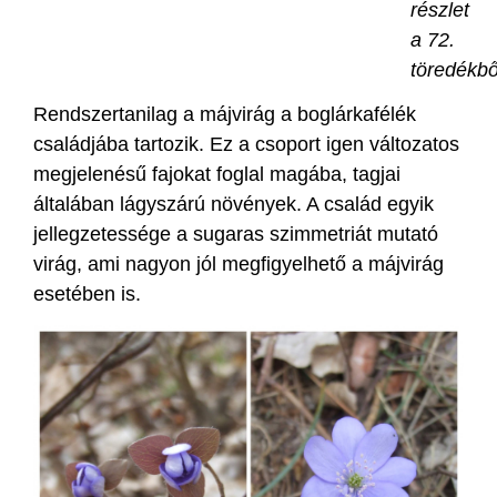
részlet
a 72.
töredékbő
Rendszertanilag a májvirág a boglárkafélék
családjába tartozik. Ez a csoport igen változatos
megjelenésű fajokat foglal magába, tagjai
általában lágyszárú növények. A család egyik
jellegzetessége a sugaras szimmetriát mutató
virág, ami nagyon jól megfigyelhető a májvirág
esetében is.