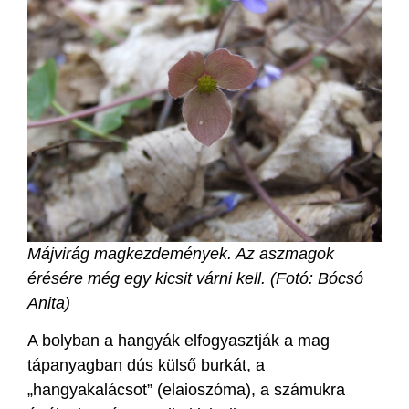
Májvirág magkezdemények. Az aszmagok
érésére még egy kicsit várni kell. (Fotó: Bócsó
Anita)
A bolyban a hangyák elfogyasztják a mag
tápanyagban dús külső burkát, a
„hangyakalácsot” (elaioszóma), a számukra