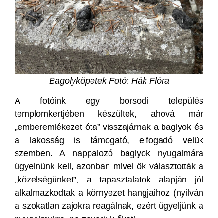
Bagolyköpetek Fotó: Hák Flóra
A fotóink egy borsodi település
templomkertjében készültek, ahová már
„emberemlékezet óta” visszajárnak a baglyok és
a lakosság is támogató, elfogadó velük
szemben. A nappalozó baglyok nyugalmára
ügyelnünk kell, azonban mivel ők választották a
„közelségünket”, a tapasztalatok alapján jól
alkalmazkodtak a környezet hangjaihoz (nyilván
a szokatlan zajokra reagálnak, ezért ügyeljünk a