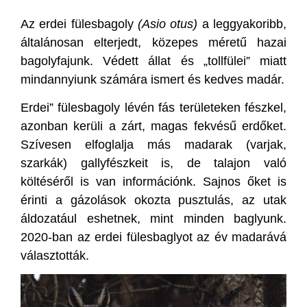
Az erdei fülesbagoly
(Asio otus)
a leggyakoribb,
általánosan elterjedt, közepes méretű hazai
bagolyfajunk. Védett állat és „tollfülei” miatt
mindannyiunk számára ismert és kedves madár.
Erdei” fülesbagoly lévén fás területeken fészkel,
azonban kerüli a zárt, magas fekvésű erdőket.
Szívesen elfoglalja más madarak (varjak,
szarkák) gallyfészkeit is, de talajon való
költéséről is van információnk. Sajnos őket is
érinti a gázolások okozta pusztulás, az utak
áldozatául eshetnek, mint minden baglyunk.
2020-ban az erdei fülesbaglyot az év madarává
választották.