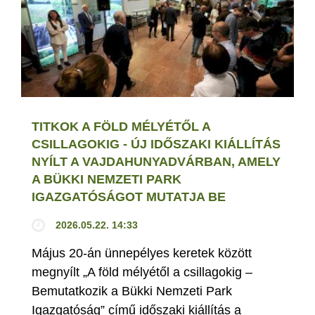
TITKOK A FÖLD MÉLYÉTŐL A
CSILLAGOKIG - ÚJ IDŐSZAKI KIÁLLÍTÁS
NYÍLT A VAJDAHUNYADVÁRBAN, AMELY
A BÜKKI NEMZETI PARK
IGAZGATÓSÁGOT MUTATJA BE
2026.05.22. 14:33
Május 20-án ünnepélyes keretek között
megnyílt „A föld mélyétől a csillagokig –
Bemutatkozik a Bükki Nemzeti Park
Igazgatóság” című időszaki kiállítás a