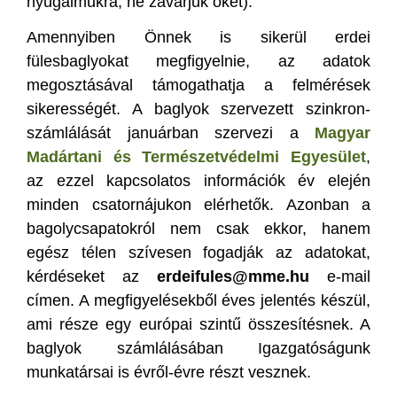
nyugalmukra, ne zavarjuk őket).
Amennyiben Önnek is sikerül erdei
fülesbaglyokat megfigyelnie, az adatok
megosztásával támogathatja a felmérések
sikerességét. A baglyok szervezett szinkron-
számlálását januárban szervezi a
Magyar
Madártani és Természetvédelmi Egyesület
,
az ezzel kapcsolatos információk év elején
minden csatornájukon elérhetők. Azonban a
bagolycsapatokról nem csak ekkor, hanem
egész télen szívesen fogadják az adatokat,
kérdéseket az
erdeifules@mme.hu
e-mail
címen. A megfigyelésekből éves jelentés készül,
ami része egy európai szintű összesítésnek. A
baglyok számlálásában Igazgatóságunk
munkatársai is évről-évre részt vesznek.