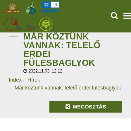
KERESÉ
MÁR KÖZTÜNK
KEZDŐOLDAL
VANNAK: TELELŐ
ERDEI
ŐSVILÁGI POMPEJI
FÜLESBAGLYOK
SZOLGÁLTATÁSOK
2022.11.03. 12:12
Index
Hírek
PROGRAMOK
Már köztünk vannak: telelő erdei fülesbaglyok
HÍREK
MEGOSZTÁS
RÓLUNK
ONLINE JEGYVÁSÁRLÁS