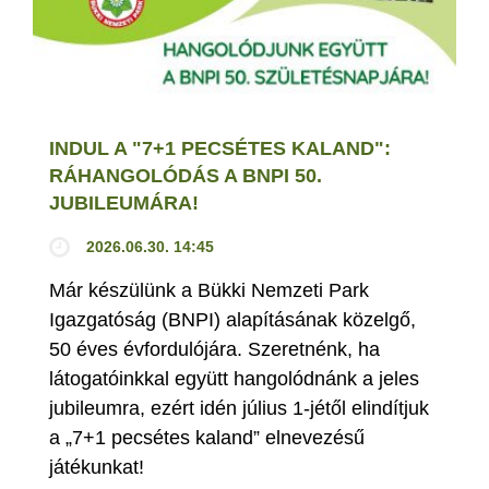
INDUL A "7+1 PECSÉTES KALAND":
RÁHANGOLÓDÁS A BNPI 50.
JUBILEUMÁRA!
2026.06.30. 14:45
Már készülünk a Bükki Nemzeti Park
Igazgatóság (BNPI) alapításának közelgő,
50 éves évfordulójára. Szeretnénk, ha
látogatóinkkal együtt hangolódnánk a jeles
jubileumra, ezért idén július 1-jétől elindítjuk
a „7+1 pecsétes kaland” elnevezésű
játékunkat!