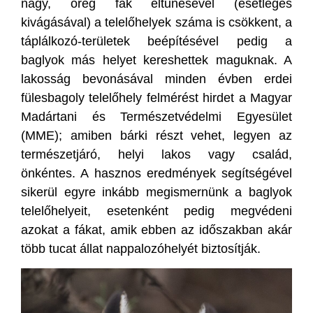
nagy, öreg fák eltűnésével (esetleges
kivágásával) a telelőhelyek száma is csökkent, a
táplálkozó-területek beépítésével pedig a
baglyok más helyet kereshettek maguknak. A
lakosság bevonásával minden évben erdei
fülesbagoly telelőhely felmérést hirdet a Magyar
Madártani és Természetvédelmi Egyesület
(MME); amiben bárki részt vehet, legyen az
természetjáró, helyi lakos vagy család,
önkéntes. A hasznos eredmények segítségével
sikerül egyre inkább megismernünk a baglyok
telelőhelyeit, esetenként pedig megvédeni
azokat a fákat, amik ebben az időszakban akár
több tucat állat nappalozóhelyét biztosítják.