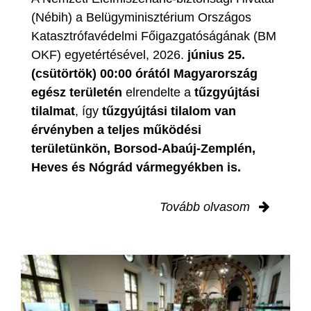
(Nébih) a Belügyminisztérium Országos
Katasztrófavédelmi Főigazgatóságának (BM
OKF) egyetértésével, 2026.
június 25.
(csütörtök) 00:00 órától Magyarország
egész területén
elrendelte a
tűzgyújtási
tilalmat
, így
tűzgyújtási tilalom van
érvényben
a teljes működési
területünkön, Borsod-Abaúj-Zemplén,
Heves és Nógrád vármegyékben is.
Tovább olvasom