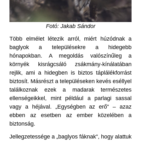
Fotó: Jakab Sándor
Több elmélet létezik arról, miért húzódnak a
baglyok a településekre a hidegebb
hónapokban. A megoldás valószínűleg a
környék kisrágcsáló zsákmány-kínálatában
rejlik, ami a hidegben is biztos táplálékforrást
biztosít. Másrészt a településeken kevés eséllyel
találkoznak ezek a madarak természetes
ellenségeikkel, mint például a parlagi sassal
vagy a héjával. „Egységben az erő” – azaz
ebben az esetben az ember közelében a
biztonság.
Jellegzetessége a „baglyos fáknak”, hogy alattuk