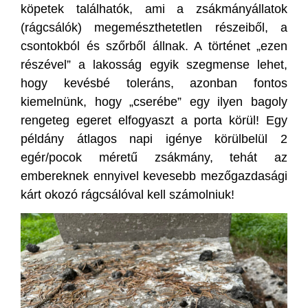
köpetek találhatók, ami a zsákmányállatok
(rágcsálók) megemészthetetlen részeiből, a
csontokból és szőrből állnak. A történet „ezen
részével” a lakosság egyik szegmense lehet,
hogy kevésbé toleráns, azonban fontos
kiemelnünk, hogy „cserébe” egy ilyen bagoly
rengeteg egeret elfogyaszt a porta körül! Egy
példány átlagos napi igénye körülbelül 2
egér/pocok méretű zsákmány, tehát az
embereknek ennyivel kevesebb mezőgazdasági
kárt okozó rágcsálóval kell számolniuk!