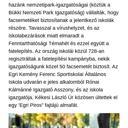
hazánk nemzetipark-igazgatóságai (köztük a
Bükki Nemzeti Park Igazgatóság) vállalták, hogy
facsemetéket biztosítanak a jelentkező iskolák
részére. Tavasszal a vírushelyzet, és az
iskolabezárások miatt elmaradt a
Fenntarthatósági Témahét és ezzel együtt a
fatelepítés. Az ország iskolái közül 728-an
regisztráltak a fatelepítési kampányba, nekik
igazgatóságunk közel 50 facsemetét biztosít. Az
Egri Kemény Ferenc Sportiskolai Általános
Iskola udvarán e jeles alkalomból Rónai
Kálmánné Igazgató Asszony, és az iskola
igazgatója, Kékesi László Úr közösen ültettek el
egy ’Egri Piros” fajtájú almafát.