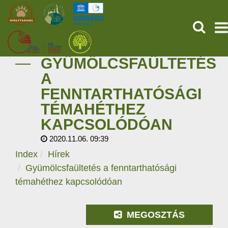
KERESÉ
GYÜMÖLCSFAÜLTETÉS
KEZDŐOLDAL
A
FENNTARTHATÓSÁGI
ŐSVILÁGI POMPEJI
TÉMAHÉTHEZ
SZOLGÁLTATÁSOK
KAPCSOLÓDÓAN
2020.11.06. 09:39
PROGRAMOK
Index
Hírek
Gyümölcsfaültetés a fenntarthatósági
HÍREK
témahéthez kapcsolódóan
RÓLUNK
MEGOSZTÁS
ONLINE JEGYVÁSÁRLÁS