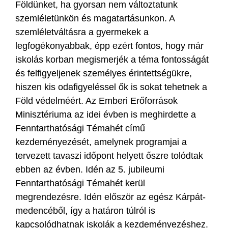
Földünket, ha gyorsan nem változtatunk
szemléletünkön és magatartásunkon. A
szemléletváltásra a gyermekek a
legfogékonyabbak, épp ezért fontos, hogy már
iskolás korban megismerjék a téma fontosságát
és felfigyeljenek személyes érintettségükre,
hiszen kis odafigyeléssel ők is sokat tehetnek a
Föld védelméért. Az Emberi Erőforrások
Minisztériuma az idei évben is meghirdette a
Fenntarthatósági Témahét című
kezdeményezését, amelynek programjai a
tervezett tavaszi időpont helyett őszre tolódtak
ebben az évben. Idén az 5. jubileumi
Fenntarthatósági Témahét kerül
megrendezésre. Idén először az egész Kárpát-
medencéből, így a határon túlról is
kapcsolódhatnak iskolák a kezdeményezéshez.