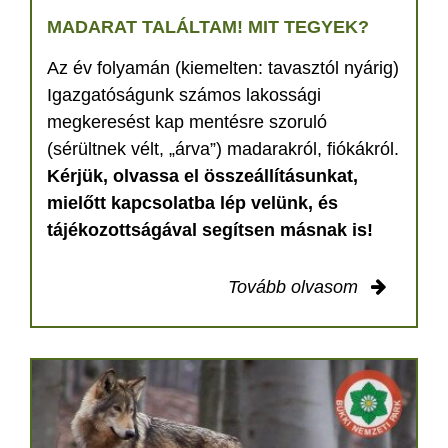
MADARAT TALÁLTAM! MIT TEGYEK?
Az év folyamán (kiemelten: tavasztól nyárig)
Igazgatóságunk számos lakossági
megkeresést kap mentésre szoruló
(sérültnek vélt, „árva”) madarakról, fiókákról.
Kérjük, olvassa el összeállításunkat,
mielőtt kapcsolatba lép velünk, és
tájékozottságával segítsen másnak is!
Tovább olvasom