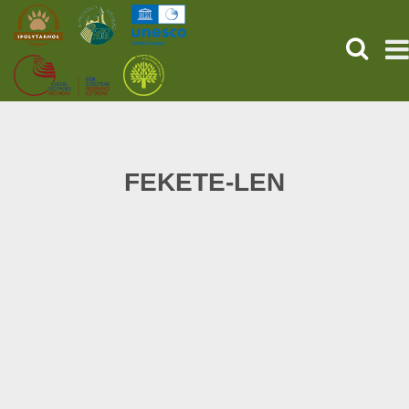
KERESÉ
KEZDŐOLDAL
ŐSVILÁGI POMPEJI
FEKETE-LEN
SZOLGÁLTATÁSOK
PROGRAMOK
HÍREK
RÓLUNK
ONLINE JEGYVÁSÁRLÁS