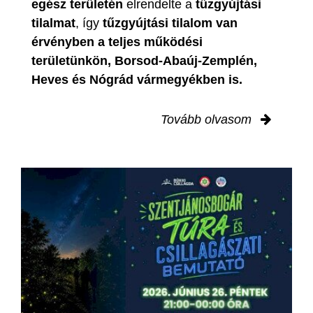
egész területén
elrendelte a
tűzgyújtási
tilalmat
, így
tűzgyújtási tilalom van
érvényben
a teljes működési
területünkön, Borsod-Abaúj-Zemplén,
Heves és Nógrád vármegyékben is.
Tovább olvasom