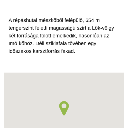
A répáshutai mészkőből felépülő, 654 m
tengerszint feletti magasságú szirt a Lök-völgy
két forrásága fölött emelkedik, hasonlóan az
Imó-kőhöz. Déli sziklafala tövében egy
időszakos karsztforrás fakad.