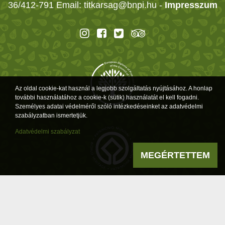
36/412-791 Email: titkarsag@bnpi.hu -
Impresszum
Az oldal cookie-kat használ a legjobb szolgáltatás nyújtásához. A honlap
további használatához a cookie-k (sütik) használatát el kell fogadni.
Személyes adatai védelméről szóló intézkedéseinket az adatvédelmi
szabályzatban ismertetjük.
Adatvédelmi szabályzat
MEGÉRTETTEM
Powered by
a product of