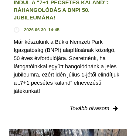
INDUL A "7+1 PECSÉTES KALAND":
RÁHANGOLÓDÁS A BNPI 50.
JUBILEUMÁRA!
2026.06.30. 14:45
Már készülünk a Bükki Nemzeti Park
Igazgatóság (BNPI) alapításának közelgő,
50 éves évfordulójára. Szeretnénk, ha
látogatóinkkal együtt hangolódnánk a jeles
jubileumra, ezért idén július 1-jétől elindítjuk
a „7+1 pecsétes kaland” elnevezésű
játékunkat!
Tovább olvasom