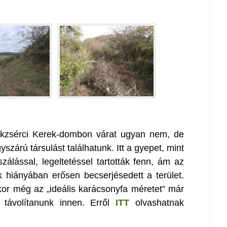
kkzsérci Kerek-dombon várat ugyan nem, de
szárú társulást találhatunk. Itt a gyepet, mint
zálással, legeltetéssel tartották fenn, ám az
 hiányában erősen becserjésedett a terület.
kkor még az „ideális karácsonyfa méretet” már
t távolítanunk innen. Erről
ITT
olvashatnak