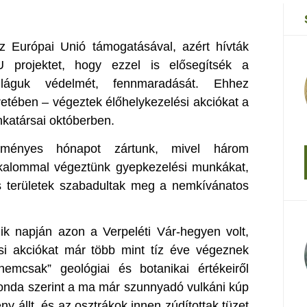
z Európai Unió támogatásával, azért hívták
rojektet, hogy ezzel is elősegítsék a
láguk védelmét, fennmaradását. Ehhez
tében – végeztek élőhelykezelési akciókat a
katársai októberben.
edményes hónapot zártunk, mivel három
lkalommal végeztünk gyepkezelési munkákat,
s területek szabadultak meg a nemkívánatos
ik napján azon a Verpeléti Vár-hegyen volt,
si akciókat már több mint tíz éve végeznek
nemcsak” geológiai és botanikai értékeiről
onda szerint a ma már szunnyadó vulkáni kúp
y állt, és az osztrákok innen zúdítottak tüzet