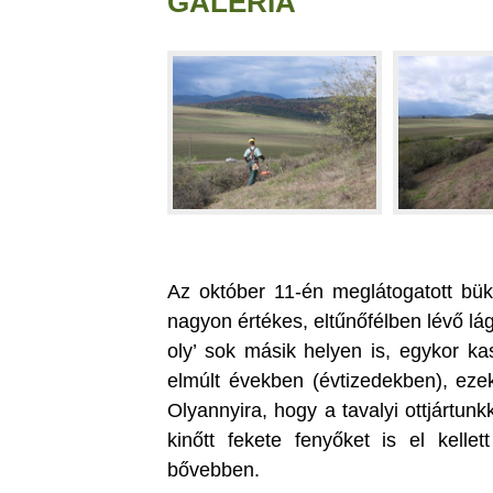
GALÉRIA
Az október 11-én meglátogatott bü
nagyon értékes, eltűnőfélben lévő lágy
oly’ sok másik helyen is, egykor kas
elmúlt években (évtizedekben), ezek
Olyannyira, hogy a tavalyi ottjártun
kinőtt fekete fenyőket is el kellet
bővebben.