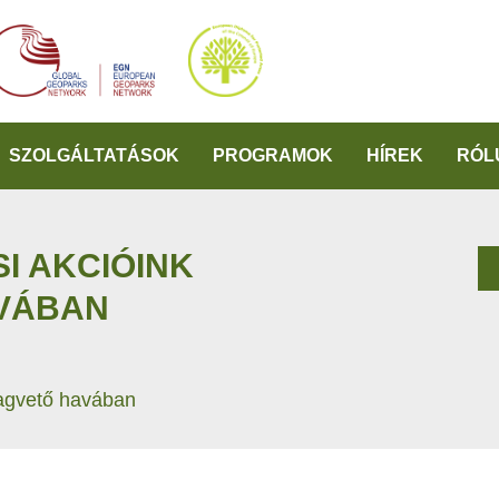
SZOLGÁLTATÁSOK
PROGRAMOK
HÍREK
RÓL
I AKCIÓINK
VÁBAN
agvető havában