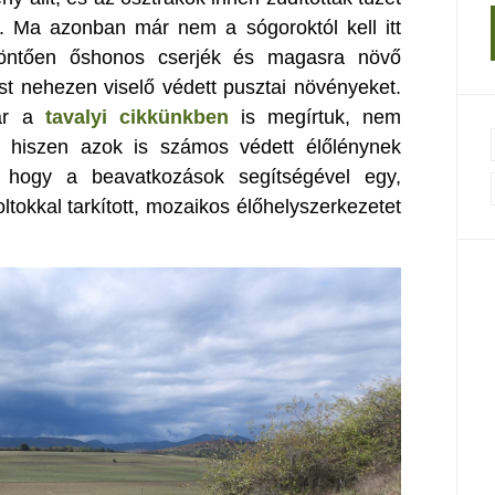
 Ma azonban már nem a sógoroktól kell itt
döntően őshonos cserjék és magasra növő
t nehezen viselő védett pusztai növényeket.
már a
tavalyi cikkünkben
is megírtuk, nem
át, hiszen azok is számos védett élőlénynek
, hogy a beavatkozások segítségével egy,
tokkal tarkított, mozaikos élőhelyszerkezetet