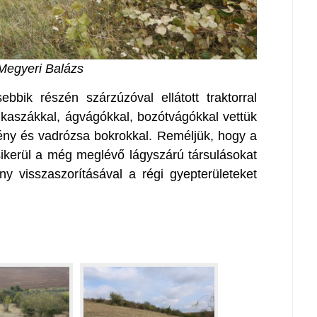
Megyeri Balázs
bbik részén szárzúzóval ellátott traktorral
kaszákkal, ágvágókkal, bozótvágókkal vettük
ény és vadrózsa bokrokkal. Reméljük, hogy a
kerül a még meglévő lágyszárú társulásokat
ány visszaszorításával a régi gyepterületeket