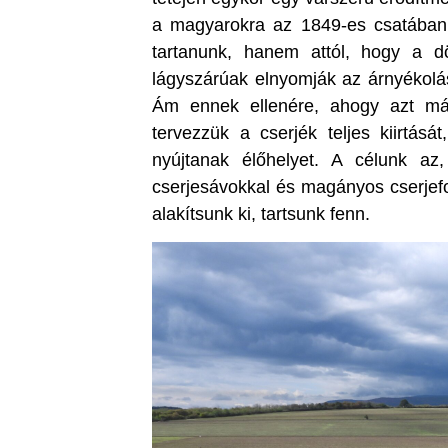
a magyarokra az 1849-es csatában.
tartanunk, hanem attól, hogy a 
lágyszárúak elnyomják az árnyékolás
Ám ennek ellenére, ahogy azt 
tervezzük a cserjék teljes kiirtás
nyújtanak élőhelyet. A célunk az
cserjesávokkal és magányos cserjefol
alakítsunk ki, tartsunk fenn.