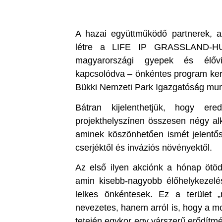
A hazai együttműködő partnerek, a
létre a LIFE IP GRASSLAND-HU p
magyarországi gyepek és élővi
kapcsolódva – önkéntes program kere
Bükki Nemzeti Park Igazgatóság mun
Bátran kijelenthetjük, hogy er
projekthelyszínen összesen négy a
aminek köszönhetően ismét jelentő
cserjéktől és inváziós növényektől.
Az első ilyen akciónk a hónap ötöd
amin kisebb-nagyobb élőhelykezelé
lelkes önkéntesek. Ez a terület „
nevezetes, hanem arról is, hogy a m
tetején egykor egy várszerű erődítmén