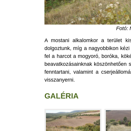
Fotó: 
A mostani alkalomkor a terület kise
dolgoztunk, míg a nagyobbikon kézi 
fel a harcot a mogyoró, boróka, kök
beavatkozásainknak köszönhetően si
fenntartani, valamint a cserjeállom
visszanyerni.
GALÉRIA