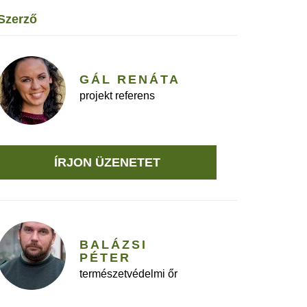
szerző
GÁL RENÁTA
projekt referens
ÍRJON ÜZENETET
BALÁZSI
PÉTER
természetvédelmi őr