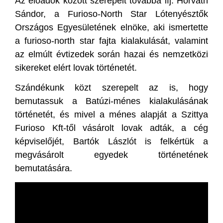
Az előadók között szerepelt továbbá ifj. Horváth
Sándor, a Furioso-North Star Lótenyésztők
Országos Egyesületének elnöke, aki ismertette
a furioso-north star fajta kialakulását, valamint
az elmúlt évtizedek során hazai és nemzetközi
sikereket elért lovak történetét.
Szándékunk közt szerepelt az is, hogy
bemutassuk a Batúzi-ménes kialakulásának
történetét, és mivel a ménes alapját a Szittya
Furioso Kft-től vásárolt lovak adták, a cég
képviselőjét, Bartók Lászlót is felkértük a
megvásárolt egyedek történetének
bemutatására.