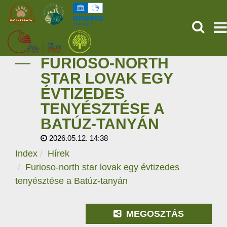
KERESÉ
FURIOSO-NORTH
KEZDŐOLDAL
STAR LOVAK EGY
ÉVTIZEDES
ŐSVILÁGI POMPEJI
TENYÉSZTÉSE A
SZOLGÁLTATÁSOK
BATÚZ-TANYÁN
2026.05.12. 14:38
PROGRAMOK
Index
Hírek
Furioso-north star lovak egy évtizedes
HÍREK
tenyésztése a Batúz-tanyán
RÓLUNK
MEGOSZTÁS
ONLINE JEGYVÁSÁRLÁS