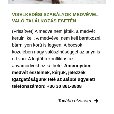
VISELKEDÉSI SZABÁLYOK MEDVÉVEL
VALÓ TALÁLKOZÁS ESETÉN
(Frissítve!) A medve nem játék, a medvét
kerülni kell. A medvével nem kell barátkozni,
bármilyen korú is legyen. A bocsok
közelében nagy valószínűséggel az anya is
ott van. A legtöbb konfliktus az
anyamedvékhez köthető.
Amennyiben
medvét észlelnek, kérjük, jelezzék
Igazgatóságunk felé az alábbi ügyeleti
telefonszámon: +36 30 861-3808
Tovább olvasom