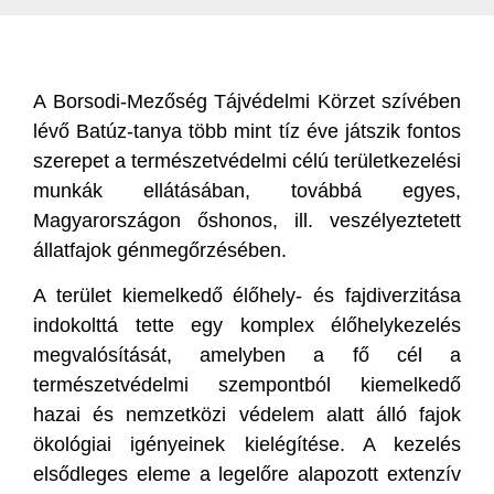
A Borsodi-Mezőség Tájvédelmi Körzet szívében
lévő Batúz-tanya több mint tíz éve játszik fontos
szerepet a természetvédelmi célú területkezelési
munkák ellátásában, továbbá egyes,
Magyarországon őshonos, ill. veszélyeztetett
állatfajok génmegőrzésében.
A terület kiemelkedő élőhely- és fajdiverzitása
indokolttá tette egy komplex élőhelykezelés
megvalósítását, amelyben a fő cél a
természetvédelmi szempontból kiemelkedő
hazai és nemzetközi védelem alatt álló fajok
ökológiai igényeinek kielégítése. A kezelés
elsődleges eleme a legelőre alapozott extenzív