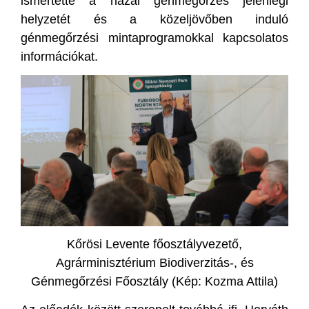
ismertette a hazai génmegőrzés jelenlegi
helyzetét és a közeljövőben induló
génmegőrzési mintaprogramokkal kapcsolatos
információkat.
Kőrösi Levente főosztályvezető,
Agrárminisztérium Biodiverzitás-, és
Génmegőrzési Főosztály (Kép: Kozma Attila)