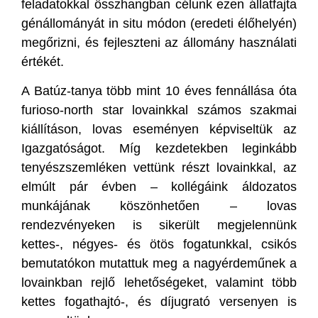
feladatokkal összhangban célunk ezen állatfajta
génállományát in situ módon (eredeti élőhelyén)
megőrizni, és fejleszteni az állomány használati
értékét.
A Batúz-tanya több mint 10 éves fennállása óta
furioso-north star lovainkkal számos szakmai
kiállításon, lovas eseményen képviseltük az
Igazgatóságot. Míg kezdetekben leginkább
tenyészszemléken vettünk részt lovainkkal, az
elmúlt pár évben – kollégáink áldozatos
munkájának köszönhetően – lovas
rendezvényeken is sikerült megjelennünk
kettes-, négyes- és ötös fogatunkkal, csikós
bemutatókon mutattuk meg a nagyérdeműnek a
lovainkban rejlő lehetőségeket, valamint több
kettes fogathajtó-, és díjugrató versenyen is