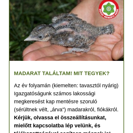
MADARAT TALÁLTAM! MIT TEGYEK?
Az év folyamán (kiemelten: tavasztól nyárig)
Igazgatóságunk számos lakossági
megkeresést kap mentésre szoruló
(sérültnek vélt, „árva”) madarakról, fiókákról.
Kérjük, olvassa el összeállításunkat,
mielőtt kapcsolatba lép velünk, és