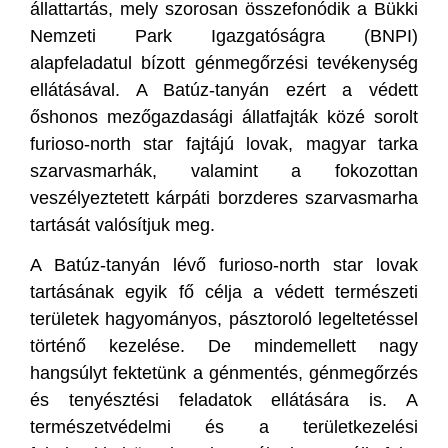
állattartás, mely szorosan összefonódik a Bükki
Nemzeti Park Igazgatóságra (BNPI)
alapfeladatul bízott génmegőrzési tevékenység
ellátásával. A Batúz-tanyán ezért a védett
őshonos mezőgazdasági állatfajták közé sorolt
furioso-north star fajtájú lovak, magyar tarka
szarvasmarhák, valamint a fokozottan
veszélyeztetett kárpáti borzderes szarvasmarha
tartását valósítjuk meg.
A Batúz-tanyán lévő furioso-north star lovak
tartásának egyik fő célja a védett természeti
területek hagyományos, pásztoroló legeltetéssel
történő kezelése. De mindemellett nagy
hangsúlyt fektetünk a génmentés, génmegőrzés
és tenyésztési feladatok ellátására is. A
természetvédelmi és a területkezelési