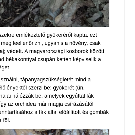
szekre emlékeztető gyökeréről kapta, ezt
meg leellenőrizni, ugyanis a növény, csak
aj; védett. A magyarországi kosborok között
d békakonttyal csupán ketten képviselik a
éget.
asználni, tápanyagszükségletét mind a
élőlényektől szerzi be; gyökerét (ún.
alai hálózzák be, amelyek egyúttal fák
így az orchidea már magja csírázásától
enntartásához a fák által előállított és gombák
 föl.