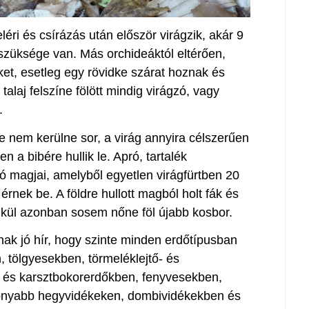
éri és csírázás után először virágzik, akár 9
 szüksége van. Más orchideáktól eltérően,
et, esetleg egy rövidke szárat hoznak és
alaj felszíne fölött mindig virágzó, vagy
.
e nem kerülne sor, a virág annyira célszerűen
n a bibére hullik le. Apró, tartalék
ó magjai, amelyből egyetlen virágfürtben 20
érnek be. A földre hullott magból holt fák és
lkül azonban sosem nőne föl újabb kosbor.
nak jó hír, hogy szinte minden erdőtípusban
, tölgyesekben, törmeléklejtő- és
- és karsztbokorerdőkben, fenyvesekben,
sonyabb hegyvidékeken, dombividékekben és