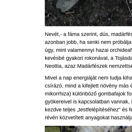
Nevét,- a fáma szerint, dús, madárfé
azonban jobb, ha senki nem próbálja 
úgy, mint valamennyi hazai orchideaf
kevésbé gyakori rokonával, a Tojásda
Neottia, azaz Madárfészek nemzetts
Mivel a nap energiáját nem tudja kih
csírázó, mind a kifejlett növény más 
mikorrhiza) különböző gombafajok fon
gyökereivel is kapcsolatban vannak, 
kezdve teljes „testfelépítéséhez” és f
révén közvetített anyagokat használja