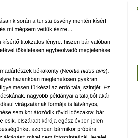
saink során a turista ösvény mentén kísért
lt és mi mégsem vettük észre…
kísértő titokzatos lényre, hiszen bár valóban
zetével tökéletesen egybeolvadó megjelenése
a madárfészek békakonty (N
eottia nidus avis
),
amelyre hazánkban meglehetősen gyakran
igyelmesen fürkészi az erdő talaj szintjét. Ez
ócskának, nagyobb példányai a talajból akár
ásul virágzatának formája is látványos,
nése sem korlátozódik rövid időszakra; bár
e esik, elszáradt kórója egész évben jelen
épességünket azonban bármikor próbára
z álcázást; mivel nem fotoszintetizál, levelei