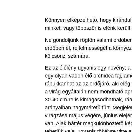
Könnyen elképzelhető, hogy kirándulá
minket, vagy többször is elénk kerü
Ne gondoljunk rögtön valami erdőben 
erdőben él, rejtelmességét a környe
kölcsönzi számára.
Ez az élőlény ugyanis egy növény; 
egy olyan vadon élő orchidea faj, 
rábukkanhat az az erdőjáró, aki elég f
a virág egyáltalán nem mondható apr
30-40 cm-re is kimagasodhatnak, ráad
arányaiban nagyméretű fürt. Megjele
virágzása május végére, június elejér
van. Alak-háttér megkülönböztető k
tehetjük vele, ugyanis tökélyre vitte a