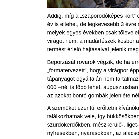
Addig, míg a „szaporodóképes kort” el
év is eltehet, de legkevesebb 3 évre
melyek egyes években csak tőlevelek
virágot nem, a madárfészek kosbor a t
termést érlelő hajtásaival jelenik meg
Beporzását rovarok végzik, de ha err
„formatervezett”, hogy a virágpor éppe
tápanyagot egyáltalán nem tartalmaz
000 –nél is több lehet, augusztusban 
az azokat bontó gombák jelenléte né
A szemüket ezentúl erőltetni kívánók
találkozhatnak vele, így bükkösökben
szurdokerdőkben, mészkerülő-, liget
nyíresekben, nyárasokban, az alac