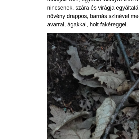
nincsenek, szára és virágja egyáltal
növény drappos, barnás színével meg
avarral, ágakkal, holt fakéreggel.