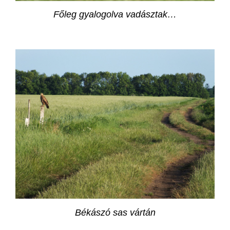
Főleg gyalogolva vadásztak…
Békászó sas vártán