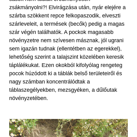
zsákmányolni?! Elvirágzása után, nyár elejére a
szárba szökkent repce felkopaszodik, elveszti
szárleveleit, a termések (becők) pedig a magas
szár végén találhatók. A pockok magasabb
növényzetre nem szívesen másznak, jól ugrani
sem igazán tudnak (ellentétben az egerekkel),
lehetőség szerint a talajszint közelében keresik
táplálékukat. Ezen okokból kifolyólag rengeteg
pocok húzódott ki a táblák belső területeiről és
nagy számban koncentrálódtak a
táblaszegélyekben, mezsgyéken, a dűlőutak
növényzetében.