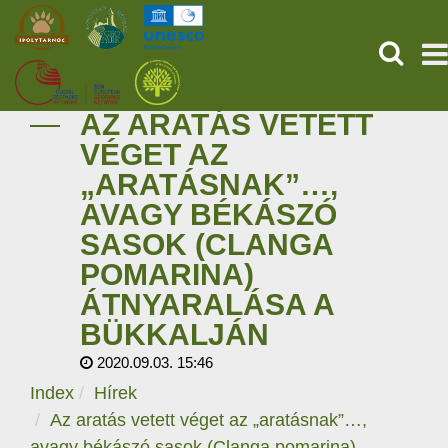
KERESÉ
AZ ARATÁS VETETT
KEZDŐOLDAL
VÉGET AZ
„ARATÁSNAK”…,
ŐSVILÁGI POMPEJI
AVAGY BÉKÁSZÓ
SZOLGÁLTATÁSOK
SASOK (CLANGA
POMARINA)
PROGRAMOK
ÁTNYARALÁSA A
BÜKKALJÁN
HÍREK
2020.09.03. 15:46
RÓLUNK
Index
Hírek
Az aratás vetett véget az „aratásnak”…,
ONLINE JEGYVÁSÁRLÁS
avagy békászó sasok (Clanga pomarina)