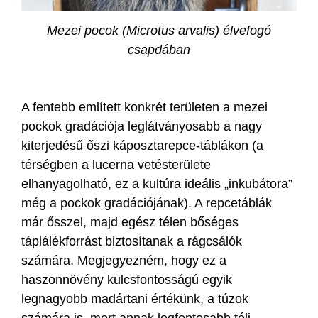
Mezei pocok (Microtus arvalis) élvefogó
csapdában
A fentebb említett konkrét területen a mezei
pockok gradációja leglátványosabb a nagy
kiterjedésű őszi káposztarepce-táblákon (a
térségben a lucerna vetésterülete
elhanyagolható, ez a kultúra ideális „inkubátora”
még a pockok gradációjának). A repcetáblák
már ősszel, majd egész télen bőséges
táplálékforrást biztosítanak a rágcsálók
számára. Megjegyezném, hogy ez a
haszonnövény kulcsfontosságú egyik
legnagyobb madártani értékünk, a túzok
számára is, mert annak legfontosabb téli