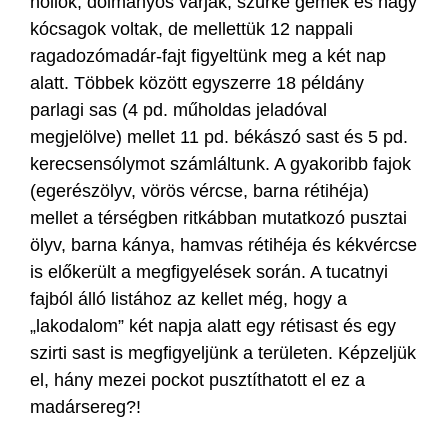
hollók, dolmányos varjak, szürke gémek és nagy
kócsagok voltak, de mellettük 12 nappali
ragadozómadár-fajt figyeltünk meg a két nap
alatt. Többek között egyszerre 18 példány
parlagi sas (4 pd. műholdas jeladóval
megjelölve) mellet 11 pd. békászó sast és 5 pd.
kerecsensólymot számláltunk. A gyakoribb fajok
(egerészölyv, vörös vércse, barna rétihéja)
mellet a térségben ritkábban mutatkozó pusztai
ölyv, barna kánya, hamvas rétihéja és kékvércse
is előkerült a megfigyelések során. A tucatnyi
fajból álló listához az kellet még, hogy a
„lakodalom” két napja alatt egy rétisast és egy
szirti sast is megfigyeljünk a területen. Képzeljük
el, hány mezei pockot pusztíthatott el ez a
madársereg?!