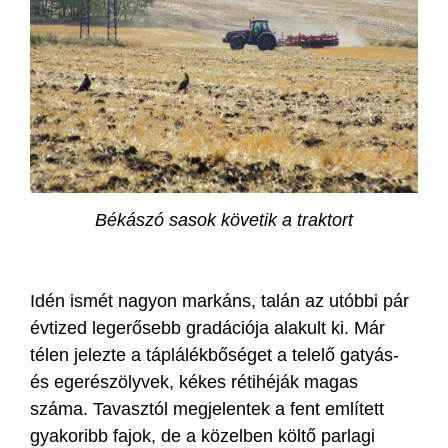
Békászó sasok követik a traktort
Idén ismét nagyon markáns, talán az utóbbi pár
évtized legerősebb gradációja alakult ki. Már
télen jelezte a táplálékbőséget a telelő gatyás-
és egerészölyvek, kékes rétihéják magas
száma. Tavasztól megjelentek a fent említett
gyakoribb fajok, de a közelben költő parlagi