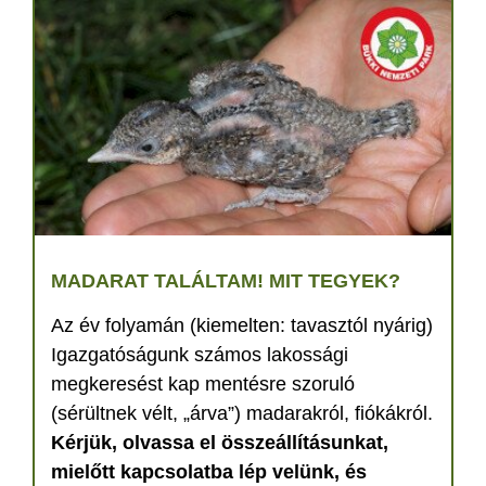
MADARAT TALÁLTAM! MIT TEGYEK?
Az év folyamán (kiemelten: tavasztól nyárig)
Igazgatóságunk számos lakossági
megkeresést kap mentésre szoruló
(sérültnek vélt, „árva”) madarakról, fiókákról.
Kérjük, olvassa el összeállításunkat,
mielőtt kapcsolatba lép velünk, és