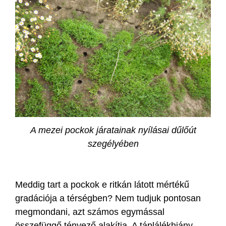
A mezei pockok járatainak nyílásai dűlőút
szegélyében
Meddig tart a pockok e ritkán látott mértékű
gradációja a térségben? Nem tudjuk pontosan
megmondani, azt számos egymással
összefüggő tényező alakítja. A táplálékhiány