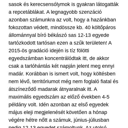
sasok és kerecsensólymok is gyakran látogatták
a repcetáblákat. A legnagyobb szenzáció
azonban számunkra az volt, hogy a hazánkban
fokozottan védett, mindössze kb. 40 költőpáros
állománnyal bíró békászó sas 12-13 egyede
tartózkodott tartósan ezen a szűk területen! A
2015-ös gradáció idején is tíz fölötti
egyedszámban koncentrálódtak itt, de akkor
csak a tarlóhántás két napján jelent meg ennyi
madár. Korábban is ismert volt, hogy költésben
nem lévő, territóriumot még nem foglaló fiatal és
átszíneződő madarak átnyaralnak itt. A
maximális egyedszám az előző években 4-5
példány volt. Idén azonban az első egyedek
május eleji megjelenését követően a hónap
végére hétre nőtt a számuk, június-júliusban
pedig 12-13 egyedet számoltunk. Az utolsó