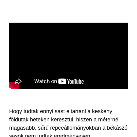
Hogy tudtak ennyi sast eltartani a keskeny
földutak heteken keresztül, hiszen a méternél
magasabb, sűrű repceállományokban a békászó
sasok nem tudtak eredményesen