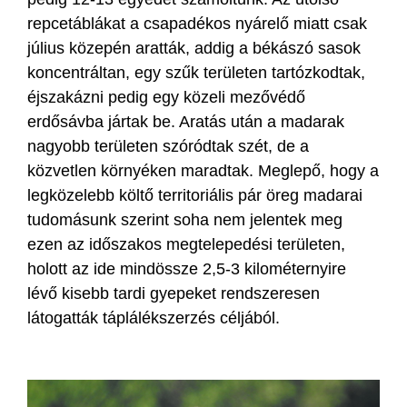
repcetáblákat a csapadékos nyárelő miatt csak
július közepén aratták, addig a békászó sasok
koncentráltan, egy szűk területen tartózkodtak,
éjszakázni pedig egy közeli mezővédő
erdősávba jártak be. Aratás után a madarak
nagyobb területen szóródtak szét, de a
közvetlen környéken maradtak. Meglepő, hogy a
legközelebb költő territoriális pár öreg madarai
tudomásunk szerint soha nem jelentek meg
ezen az időszakos megtelepedési területen,
holott az ide mindössze 2,5-3 kilométernyire
lévő kisebb tardi gyepeket rendszeresen
látogatták táplálékszerzés céljából.