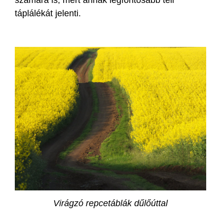
táplálékát jelenti.
Virágzó repcetáblák dűlőúttal