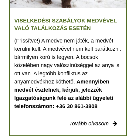
VISELKEDÉSI SZABÁLYOK MEDVÉVEL
VALÓ TALÁLKOZÁS ESETÉN
(Frissítve!) A medve nem játék, a medvét
kerülni kell. A medvével nem kell barátkozni,
bármilyen korú is legyen. A bocsok
közelében nagy valószínűséggel az anya is
ott van. A legtöbb konfliktus az
anyamedvékhez köthető.
Amennyiben
medvét észlelnek, kérjük, jelezzék
Igazgatóságunk felé az alábbi ügyeleti
telefonszámon: +36 30 861-3808
Tovább olvasom