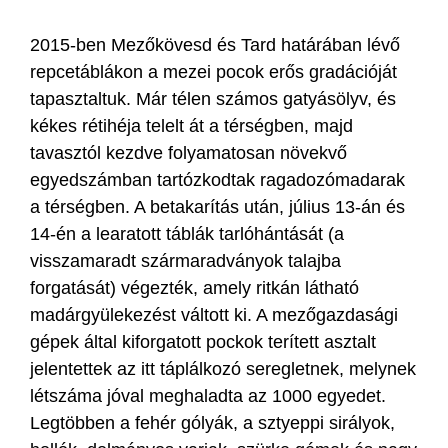
2015-ben Mezőkövesd és Tard határában lévő
repcetáblákon a mezei pocok erős gradációját
tapasztaltuk. Már télen számos gatyásölyv, és
kékes rétihéja telelt át a térségben, majd
tavasztól kezdve folyamatosan növekvő
egyedszámban tartózkodtak ragadozómadarak
a térségben. A betakarítás után, július 13-án és
14-én a learatott táblák tarlóhántását (a
visszamaradt szármaradványok talajba
forgatását) végezték, amely ritkán látható
madárgyülekezést váltott ki. A mezőgazdasági
gépek által kiforgatott pockok terített asztalt
jelentettek az itt táplálkozó seregletnek, melynek
létszáma jóval meghaladta az 1000 egyedet.
Legtöbben a fehér gólyák, a sztyeppi sirályok,