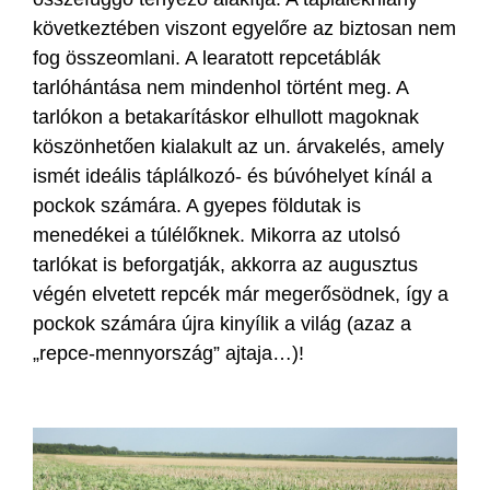
következtében viszont egyelőre az biztosan nem
fog összeomlani. A learatott repcetáblák
tarlóhántása nem mindenhol történt meg. A
tarlókon a betakarításkor elhullott magoknak
köszönhetően kialakult az un. árvakelés, amely
ismét ideális táplálkozó- és búvóhelyet kínál a
pockok számára. A gyepes földutak is
menedékei a túlélőknek. Mikorra az utolsó
tarlókat is beforgatják, akkorra az augusztus
végén elvetett repcék már megerősödnek, így a
pockok számára újra kinyílik a világ (azaz a
„repce-mennyország” ajtaja…)!