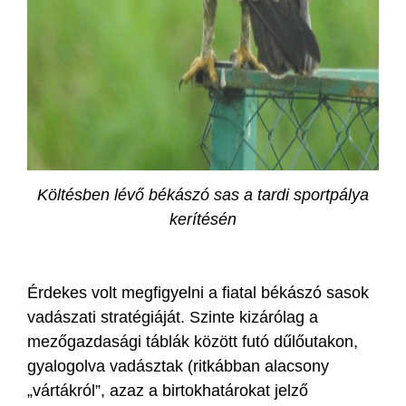
Költésben lévő békászó sas a tardi sportpálya
kerítésén
Érdekes volt megfigyelni a fiatal békászó sasok
vadászati stratégiáját. Szinte kizárólag a
mezőgazdasági táblák között futó dűlőutakon,
gyalogolva vadásztak (ritkábban alacsony
„vártákról”, azaz a birtokhatárokat jelző