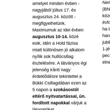
Nem
amelyet minden évben -
(BN
nagyjából július 17. és
köz
augusztus 24. között -
évf
megfigyelhetünk.
ha 
Maximumuk az idei évben
han
augusztus 10-14.
közé
jubi
esik, idén a Hold fázisa
1-jé
miatt különösen jó alkalom
pec
nyílik sok hullócsillag
eln
észlelésére. A látványos égi
jelenség iránti nagy
érdeklődésre tekintettel a
Bükki Csillagdában ezen az
5 napon a
szokásostól
eltérő nyitvatartással, ún.
fordított napokkal
várjuk a
látogatókat.