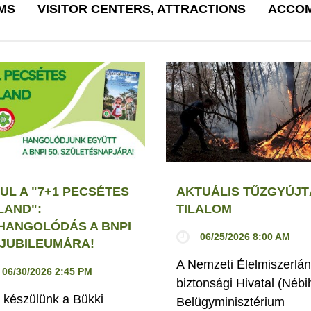
MS
VISITOR CENTERS, ATTRACTIONS
ACCOM
UL A "7+1 PECSÉTES
AKTUÁLIS TŰZGYÚJT
LAND":
TILALOM
HANGOLÓDÁS A BNPI
06/25/2026 8:00 AM
. JUBILEUMÁRA!
A Nemzeti Élelmiszerlán
06/30/2026 2:45 PM
biztonsági Hivatal (Nébi
 készülünk a Bükki
Belügyminisztérium