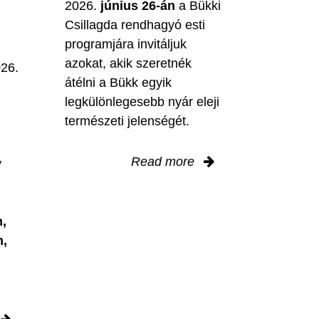
2026.
június 26-án
a Bükki
Csillagda rendhagyó esti
programjára invitáljuk
M
azokat, akik szeretnék
026.
átélni a Bükk egyik
legkülönlegesebb nyár eleji
természeti jelenségét.
Read more
y
,
n,