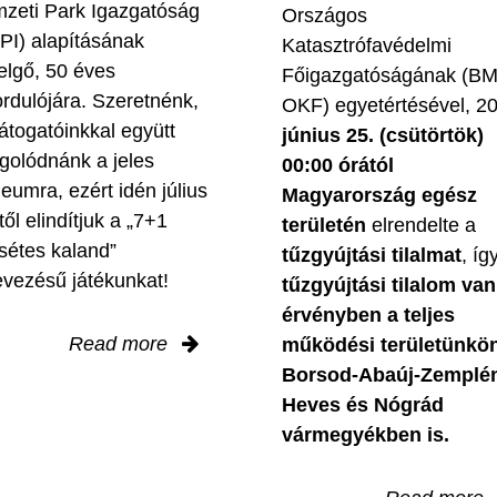
zeti Park Igazgatóság
Országos
PI) alapításának
Katasztrófavédelmi
elgő, 50 éves
Főigazgatóságának (B
ordulójára. Szeretnénk,
OKF) egyetértésével, 2
látogatóinkkal együtt
június 25. (csütörtök)
golódnánk a jeles
00:00 órától
leumra, ezért idén július
Magyarország egész
től elindítjuk a „7+1
területén
elrendelte a
sétes kaland”
tűzgyújtási tilalmat
, íg
evezésű játékunkat!
tűzgyújtási tilalom van
érvényben
a teljes
Read more
működési területünkön
Borsod-Abaúj-Zemplé
Heves és Nógrád
vármegyékben is.