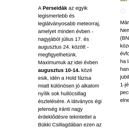
A
Perseidák
az egyik
legismertebb és
Már
leglátványosabb meteorraj,
Nem
amelyet minden évben -
(BN
nagyjából július 17. és
köz
augusztus 24. között -
évf
megfigyelhetünk.
ha 
Maximumuk az idei évben
han
augusztus 10-14.
közé
jubi
esik, idén a Hold fázisa
1-jé
miatt különösen jó alkalom
pec
nyílik sok hullócsillag
eln
észlelésére. A látványos égi
jelenség iránti nagy
érdeklődésre tekintettel a
Bükki Csillagdában ezen az