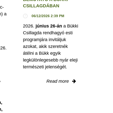
CSILLAGDÁBAN
c-
h) a
06/12/2026 2:39 PM
2026.
június 26-án
a Bükki
Csillagda rendhagyó esti
programjára invitáljuk
M
azokat, akik szeretnék
026.
átélni a Bükk egyik
legkülönlegesebb nyár eleji
természeti jelenségét.
Read more
y
,
n,