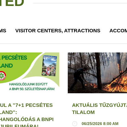
TED
MS
VISITOR CENTERS, ATTRACTIONS
ACCOM
UL A "7+1 PECSÉTES
AKTUÁLIS TŰZGYÚJT
LAND":
TILALOM
HANGOLÓDÁS A BNPI
06/25/2026 8:00 AM
. JUBILEUMÁRA!