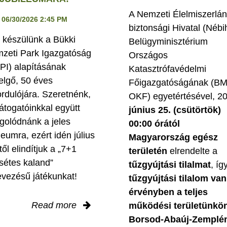
A Nemzeti Élelmiszerlán
06/30/2026 2:45 PM
biztonsági Hivatal (Nébi
 készülünk a Bükki
Belügyminisztérium
zeti Park Igazgatóság
Országos
PI) alapításának
Katasztrófavédelmi
elgő, 50 éves
Főigazgatóságának (B
ordulójára. Szeretnénk,
OKF) egyetértésével, 2
látogatóinkkal együtt
június 25. (csütörtök)
golódnánk a jeles
00:00 órától
leumra, ezért idén július
Magyarország egész
től elindítjuk a „7+1
területén
elrendelte a
sétes kaland”
tűzgyújtási tilalmat
, íg
evezésű játékunkat!
tűzgyújtási tilalom van
érvényben
a teljes
Read more
működési területünkön
Borsod-Abaúj-Zemplé