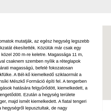
yomatok mutatják, az egész hegység legszebb
kzatát ékesítették. Közülük már csak egy
ól közel 200 m-re keletre. Magassága 11 m,
ával csaknem szemben nyílik a réteglapok
járati magasságú, befelé fokozatosan
kfülke. A Bél-kő kiemelkedő sziklaormát a
nsíki Mészkő Formáció építi fel. A tengerben
sok hatására felgyűrődött, kiemelkedett, a
engetődött. Ezután a hegység területe
er, majd ismét kiemelkedett. A fiatal tengeri
 hegységről lepusztultak, de nagy