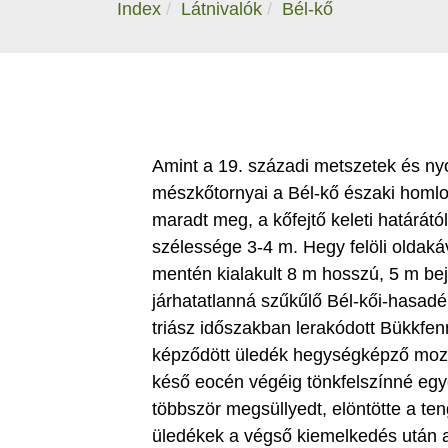
Index
Látnivalók
Bél-kő
Amint a 19. századi metszetek és n
mészkőtornyai a Bél-kő északi homlo
maradt meg, a kőfejtő keleti határát
szélessége 3-4 m. Hegy felöli oldak
mentén kialakult 8 m hosszú, 5 m be
járhatatlanná szűkűlő Bél-kői-hasadé
triász időszakban lerakódott Bükkfen
képződött üledék hegységképző mozgá
késő eocén végéig tönkfelszínné egy
többször megsüllyedt, elöntötte a teng
üledékek a végső kiemelkedés után a