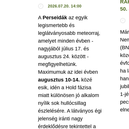
RÁ
2026.07.20. 14:00
50
A
Perseidák
az egyik
legismertebb és
Már
leglátványosabb meteorraj,
Nem
amelyet minden évben -
(BN
nagyjából július 17. és
köz
augusztus 24. között -
évf
megfigyelhetünk.
ha 
Maximumuk az idei évben
han
augusztus 10-14.
közé
jubi
esik, idén a Hold fázisa
1-jé
miatt különösen jó alkalom
pec
nyílik sok hullócsillag
eln
észlelésére. A látványos égi
jelenség iránti nagy
érdeklődésre tekintettel a