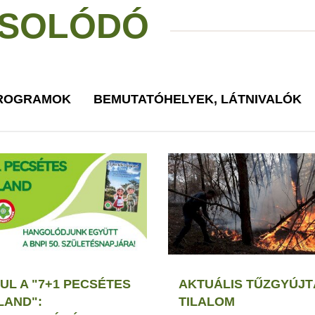
SOLÓDÓ
PROGRAMOK
BEMUTATÓHELYEK, LÁTNIVALÓK
UL A "7+1 PECSÉTES
AKTUÁLIS TŰZGYÚJT
LAND":
TILALOM