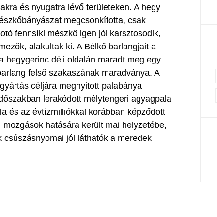
akra és nyugatra lévő területeken. A hegy
mészkőbányászat megcsonkította, csak
otó fennsíki mészkő igen jól karsztosodik,
ezők, alakultak ki. A Bélkő barlangjait a
k a hegygerinc déli oldalán maradt meg egy
barlang felső szakaszának maradványa. A
gyártás céljára megnyitott palabánya
dőszakban lerakódott mélytengeri agyagpala
la és az évtízmilliókkal korábban képződött
i mozgások hatására került mai helyzetébe,
k csúszásnyomai jól láthatók a meredek