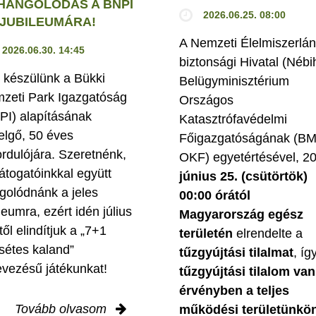
HANGOLÓDÁS A BNPI
2026.06.25. 08:00
. JUBILEUMÁRA!
A Nemzeti Élelmiszerlán
2026.06.30. 14:45
biztonsági Hivatal (Nébi
 készülünk a Bükki
Belügyminisztérium
zeti Park Igazgatóság
Országos
PI) alapításának
Katasztrófavédelmi
elgő, 50 éves
Főigazgatóságának (B
ordulójára. Szeretnénk,
OKF) egyetértésével, 2
látogatóinkkal együtt
június 25. (csütörtök)
golódnánk a jeles
00:00 órától
leumra, ezért idén július
Magyarország egész
től elindítjuk a „7+1
területén
elrendelte a
sétes kaland”
tűzgyújtási tilalmat
, íg
evezésű játékunkat!
tűzgyújtási tilalom van
érvényben
a teljes
Tovább olvasom
működési területünkön