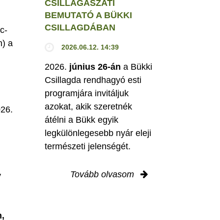
CSILLAGÁSZATI
BEMUTATÓ A BÜKKI
CSILLAGDÁBAN
c-
h) a
2026.06.12. 14:39
2026.
június 26-án
a Bükki
Csillagda rendhagyó esti
programjára invitáljuk
M
azokat, akik szeretnék
026.
átélni a Bükk egyik
legkülönlegesebb nyár eleji
természeti jelenségét.
Tovább olvasom
y
,