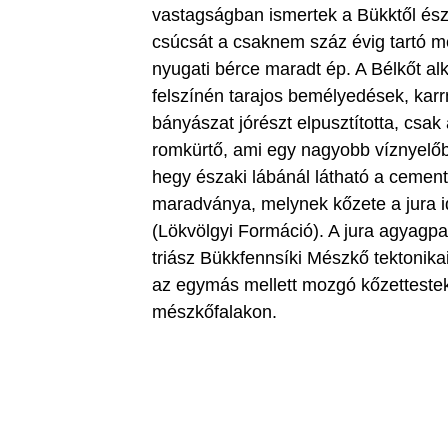
vastagságban ismertek a Bükktől ész
csúcsát a csaknem száz évig tartó 
nyugati bérce maradt ép. A Bélkőt alk
felszínén tarajos bemélyedések, karrm
bányászat jórészt elpusztította, csa
romkürtő, ami egy nagyobb víznyelő
hegy északi lábánál látható a cement
maradványa, melynek kőzete a jura i
(Lökvölgyi Formáció). A jura agyagpa
triász Bükkfennsíki Mészkő tektonika
az egymás mellett mozgó kőzetteste
mészkőfalakon.