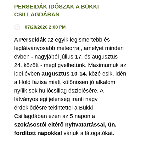
PERSEIDÁK IDŐSZAK A BÜKKI
CSILLAGDÁBAN
07/20/2026 2:00 PM
A
Perseidák
az egyik legismertebb és
leglátványosabb meteorraj, amelyet minden
évben - nagyjából július 17. és augusztus
24. között - megfigyelhetünk. Maximumuk az
idei évben
augusztus 10-14.
közé esik, idén
a Hold fázisa miatt különösen jó alkalom
nyílik sok hullócsillag észlelésére. A
látványos égi jelenség iránti nagy
érdeklődésre tekintettel a Bükki
Csillagdában ezen az 5 napon a
szokásostól eltérő nyitvatartással, ún.
fordított napokkal
várjuk a látogatókat.