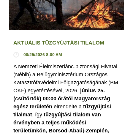
AKTUÁLIS TŰZGYÚJTÁSI TILALOM
06/25/2026 8:00 AM
A Nemzeti Élelmiszerlánc-biztonsági Hivatal
(Nébih) a Belügyminisztérium Országos
Katasztrófavédelmi Főigazgatóságának (BM
OKF) egyetértésével, 2026.
június 25.
(csütörtök) 00:00 órától Magyarország
egész területén
elrendelte a
tűzgyújtási
tilalmat
, így
tűzgyújtási tilalom van
érvényben
a teljes működési
területünkön, Borsod-Abaúj-Zemplén,