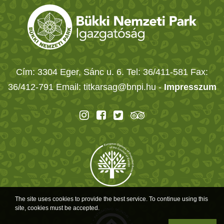
Cím: 3304 Eger, Sánc u. 6. Tel: 36/411-581 Fax:
36/412-791 Email: titkarsag@bnpi.hu -
Impresszum
The site uses cookies to provide the best service. To continue using this
site, cookies must be accepted.