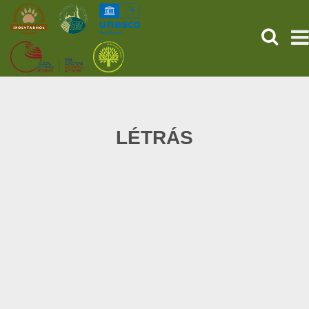
SEARCH
HOME
THE PREHISTORIC POMPEII
LÉTRÁS
SERVICES
PROGRAMS (HU)
NEWS
ABOUT US
GET YOUR TICKET NOW!