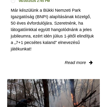
06/30/2026 2:45 PM
Már készülünk a Bükki Nemzeti Park
Igazgatóság (BNPI) alapításának közelgő,
50 éves évfordulójára. Szeretnénk, ha
látogatóinkkal együtt hangolódnánk a jeles
jubileumra, ezért idén július 1-jétől elindítjuk
a „7+1 pecsétes kaland” elnevezésű
játékunkat!
Read more