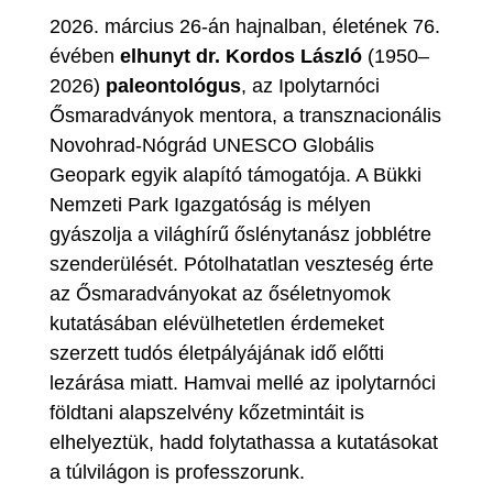
2026. március 26-án hajnalban, életének 76.
évében
elhunyt dr. Kordos László
(1950–
2026)
paleontológus
, az Ipolytarnóci
Ősmaradványok mentora, a transznacionális
Novohrad-Nógrád UNESCO Globális
Geopark egyik alapító támogatója. A Bükki
Nemzeti Park Igazgatóság is mélyen
gyászolja a világhírű őslénytanász jobblétre
szenderülését. Pótolhatatlan veszteség érte
az Ősmaradványokat az őséletnyomok
kutatásában elévülhetetlen érdemeket
szerzett tudós életpályájának idő előtti
lezárása miatt. Hamvai mellé az ipolytarnóci
földtani alapszelvény kőzetmintáit is
elhelyeztük, hadd folytathassa a kutatásokat
a túlvilágon is professzorunk.