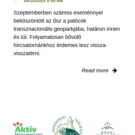
09/10/2025 5:45 AM
Szeptemberben számos eseménnyel
beköszöntött az ősz a palócok
transznacionális geoparkjába, határon innen
és túl. Folyamatosan bővülő
hírcsatornánkhoz érdemes lesz vissza-
visszatérni.
Read more