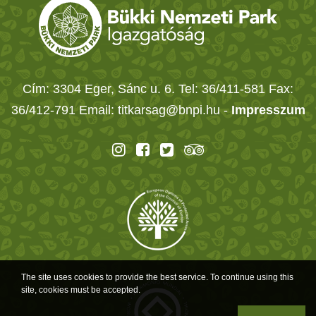
Cím: 3304 Eger, Sánc u. 6. Tel: 36/411-581 Fax:
36/412-791 Email: titkarsag@bnpi.hu -
Impresszum
The site uses cookies to provide the best service. To continue using this
site, cookies must be accepted.