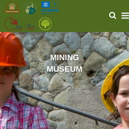
SEARCH
HOME
THE PREHISTORIC POMPEII
MINING
MUSEUM
SERVICES
PROGRAMS (HU)
NEWS
ABOUT US
GET YOUR TICKET NOW!