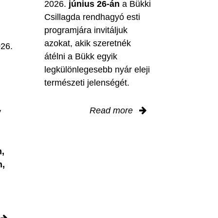
2026.
június 26-án
a Bükki
Csillagda rendhagyó esti
programjára invitáljuk
M
azokat, akik szeretnék
026.
átélni a Bükk egyik
legkülönlegesebb nyár eleji
természeti jelenségét.
Read more
y
,
n,