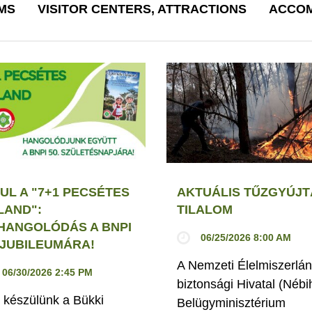
MS
VISITOR CENTERS, ATTRACTIONS
ACCOM
UL A "7+1 PECSÉTES
AKTUÁLIS TŰZGYÚJT
LAND":
TILALOM
HANGOLÓDÁS A BNPI
06/25/2026 8:00 AM
. JUBILEUMÁRA!
A Nemzeti Élelmiszerlán
06/30/2026 2:45 PM
biztonsági Hivatal (Nébi
 készülünk a Bükki
Belügyminisztérium