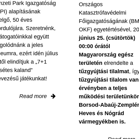
zeti Park Igazgatóság
Országos
PI) alapításának
Katasztrófavédelmi
elgő, 50 éves
Főigazgatóságának (B
ordulójára. Szeretnénk,
OKF) egyetértésével, 2
látogatóinkkal együtt
június 25. (csütörtök)
golódnánk a jeles
00:00 órától
leumra, ezért idén július
Magyarország egész
től elindítjuk a „7+1
területén
elrendelte a
sétes kaland”
tűzgyújtási tilalmat
, íg
evezésű játékunkat!
tűzgyújtási tilalom van
érvényben
a teljes
Read more
működési területünkön
Borsod-Abaúj-Zemplé
Heves és Nógrád
vármegyékben is.