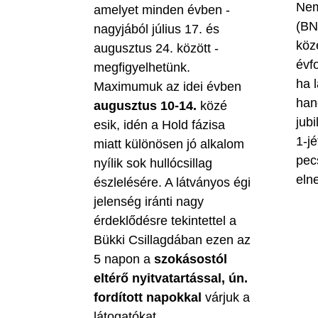
Nem
amelyet minden évben -
(BN
nagyjából július 17. és
köz
augusztus 24. között -
évf
megfigyelhetünk.
ha 
Maximumuk az idei évben
han
augusztus 10-14.
közé
jubi
esik, idén a Hold fázisa
1-jé
miatt különösen jó alkalom
pec
nyílik sok hullócsillag
eln
észlelésére. A látványos égi
jelenség iránti nagy
érdeklődésre tekintettel a
Bükki Csillagdában ezen az
5 napon a
szokásostól
eltérő nyitvatartással, ún.
fordított napokkal
várjuk a
látogatókat.