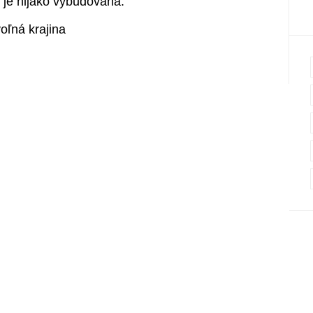
 je nijako vybudovaná.
oľná krajina