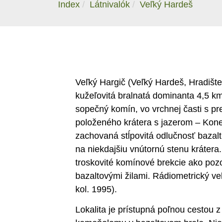
Index
Látnivalók
Veľký Hardeš
Veľký Hargič (Veľký Hardeš, Hradište
kužeľovitá bralnatá dominanta 4,5 k
sopečný komín, vo vrchnej časti s p
položeného krátera s jazerom – Kone
zachovaná stĺpovitá odlučnosť bazalt
na niekdajšiu vnútornú stenu kráter
troskovité komínové brekcie ako poz
bazaltovými žilami. Rádiometrický vek
kol. 1995).
Lokalita je prístupná poľnou cestou 