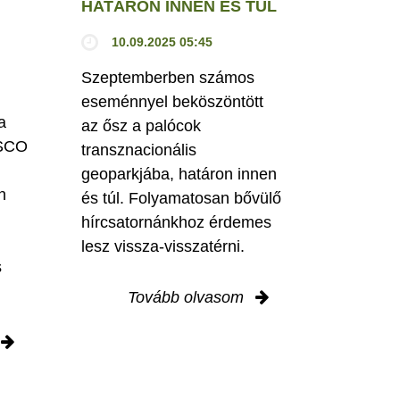
HATÁRON INNEN ÉS TÚL
10.09.2025 05:45
Szeptemberben számos
eseménnyel beköszöntött
a
az ősz a palócok
ESCO
transznacionális
geoparkjába, határon innen
n
és túl. Folyamatosan bővülő
hírcsatornánkhoz érdemes
lesz vissza-visszatérni.
s
Tovább olvasom