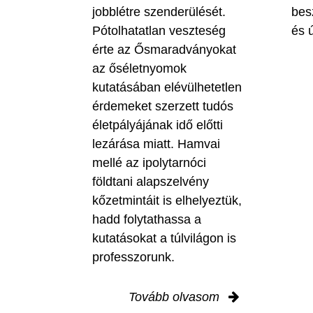
jobblétre szenderülését.
bes
Pótolhatatlan veszteség
és ú
érte az Ősmaradványokat
az őséletnyomok
kutatásában elévülhetetlen
érdemeket szerzett tudós
életpályájának idő előtti
lezárása miatt. Hamvai
mellé az ipolytarnóci
földtani alapszelvény
kőzetmintáit is elhelyeztük,
hadd folytathassa a
kutatásokat a túlvilágon is
professzorunk.
Tovább olvasom