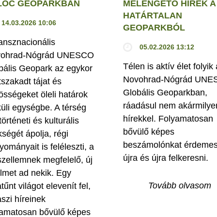
LÓC GEOPARKBAN
MELENGETŐ HÍREK A
HATÁRTALAN
14.03.2026 10:06
GEOPARKBÓL
ransznacionális
05.02.2026 13:12
ohrad-Nógrád UNESCO
Télen is aktív élet folyik 
bális Geopark az egykor
Novohrad-Nógrád UN
tszakadt tájat és
Globális Geoparkban,
össégeket öleli határok
ráadásul nem akármilye
küli egységbe. A térség
hírekkel. Folyamatosan
történeti és kulturális
bővülő képes
kségét ápolja, régi
beszámolónkat érdeme
yományait is feléleszti, a
újra és újra felkeresni.
szellemnek megfelelő, új
elmet ad nekik. Egy
Tovább olvasom
tűnt világot elevenít fel,
aszi híreinek
yamatosan bővülő képes