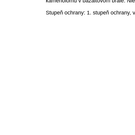
kameňolomu v bazaltovom brale. Nie
Stupeň ochrany: 1. stupeň ochrany, v