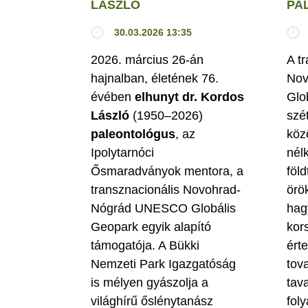
LÁSZLÓ
PA
30.03.2026 13:35
2026. március 26-án
A t
hajnalban, életének 76.
Nov
évében
elhunyt dr. Kordos
Glo
László
(1950–2026)
szé
paleontológus
, az
köz
Ipolytarnóci
nél
Ősmaradványok mentora, a
föld
transznacionális Novohrad-
örö
Nógrád UNESCO Globális
hag
Geopark egyik alapító
kor
támogatója. A Bükki
ért
Nemzeti Park Igazgatóság
tova
is mélyen gyászolja a
tav
világhírű őslénytanász
fol