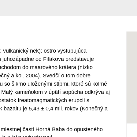
; vulkanický nek): ostro vystupujúca
m juhozápadne od Fiľakova predstavuje
rechodom do maarového krátera (nízko
čný a kol. 2004). Svedčí o tom dobre
u so šikmo uloženými stĺpmi, ktoré sú kolmé
a. Malý kameňolom v úpätí sopúcha odkrýva aj
ostatok freatomagmatických erupcií s
 bazaltu je 5,43 ± 0,4 mil. rokov (Konečný a
z miestnej časti Horná Baba do opusteného