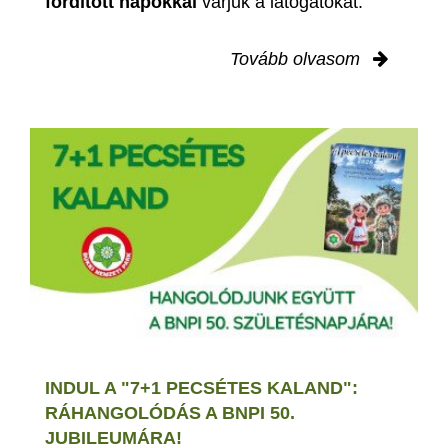
fordított napokkal
várjuk a látogatókat.
Tovább olvasom
INDUL A "7+1 PECSÉTES KALAND":
RÁHANGOLÓDÁS A BNPI 50.
JUBILEUMÁRA!