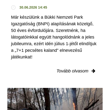
30.06.2026 14:45
Már készülünk a Bükki Nemzeti Park
Igazgatóság (BNPI) alapításának közelgő,
50 éves évfordulójára. Szeretnénk, ha
látogatóinkkal együtt hangolódnánk a jeles
jubileumra, ezért idén július 1-jétől elindítjuk
a „7+1 pecsétes kaland” elnevezésű
játékunkat!
Tovább olvasom