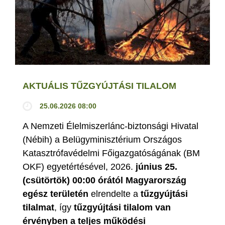
AKTUÁLIS TŰZGYÚJTÁSI TILALOM
25.06.2026 08:00
A Nemzeti Élelmiszerlánc-biztonsági Hivatal
(Nébih) a Belügyminisztérium Országos
Katasztrófavédelmi Főigazgatóságának (BM
OKF) egyetértésével, 2026.
június 25.
(csütörtök) 00:00 órától Magyarország
egész területén
elrendelte a
tűzgyújtási
tilalmat
, így
tűzgyújtási tilalom van
érvényben
a teljes működési