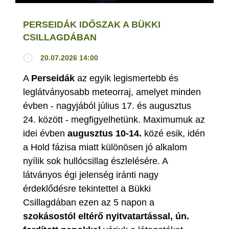
PERSEIDÁK IDŐSZAK A BÜKKI
CSILLAGDÁBAN
20.07.2026 14:00
A
Perseidák
az egyik legismertebb és
leglátványosabb meteorraj, amelyet minden
évben - nagyjából július 17. és augusztus
24. között - megfigyelhetünk. Maximumuk az
idei évben
augusztus 10-14.
közé esik, idén
a Hold fázisa miatt különösen jó alkalom
nyílik sok hullócsillag észlelésére. A
látványos égi jelenség iránti nagy
érdeklődésre tekintettel a Bükki
Csillagdában ezen az 5 napon a
szokásostól eltérő nyitvatartással, ún.