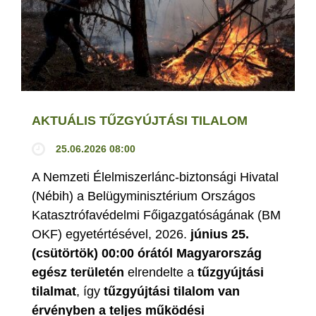
AKTUÁLIS TŰZGYÚJTÁSI TILALOM
25.06.2026 08:00
A Nemzeti Élelmiszerlánc-biztonsági Hivatal
(Nébih) a Belügyminisztérium Országos
Katasztrófavédelmi Főigazgatóságának (BM
OKF) egyetértésével, 2026.
június 25.
(csütörtök) 00:00 órától Magyarország
egész területén
elrendelte a
tűzgyújtási
tilalmat
, így
tűzgyújtási tilalom van
érvényben
a teljes működési