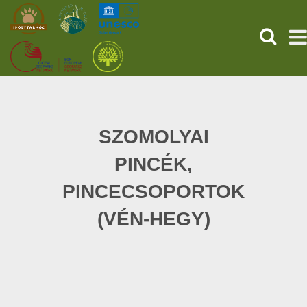
HĽADAŤ
PREDNÁ STRANA
STAROVEKÉ POMPEJE
SZOMOLYAI
PINCÉK,
SLUŽBY
PINCECSOPORTOK
UDALOSTI (HU)
(VÉN-HEGY)
SPRÁVY
O NÁS
ONLINE NÁKUP LÍSTKOV