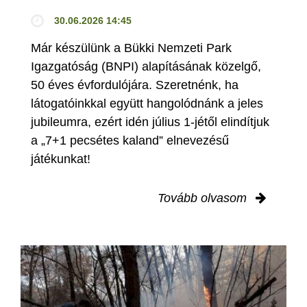
30.06.2026 14:45
Már készülünk a Bükki Nemzeti Park
Igazgatóság (BNPI) alapításának közelgő,
50 éves évfordulójára. Szeretnénk, ha
látogatóinkkal együtt hangolódnánk a jeles
jubileumra, ezért idén július 1-jétől elindítjuk
a „7+1 pecsétes kaland” elnevezésű
játékunkat!
Tovább olvasom