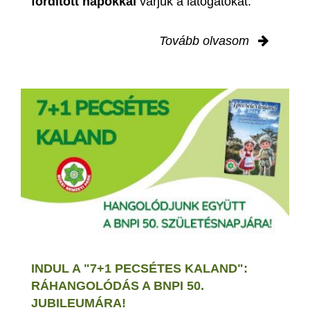
fordított napokkal
várjuk a látogatókat.
Tovább olvasom
INDUL A "7+1 PECSÉTES KALAND":
RÁHANGOLÓDÁS A BNPI 50.
JUBILEUMÁRA!