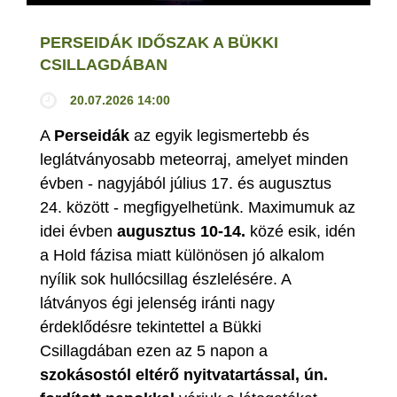
PERSEIDÁK IDŐSZAK A BÜKKI
CSILLAGDÁBAN
20.07.2026 14:00
A
Perseidák
az egyik legismertebb és
leglátványosabb meteorraj, amelyet minden
évben - nagyjából július 17. és augusztus
24. között - megfigyelhetünk. Maximumuk az
idei évben
augusztus 10-14.
közé esik, idén
a Hold fázisa miatt különösen jó alkalom
nyílik sok hullócsillag észlelésére. A
látványos égi jelenség iránti nagy
érdeklődésre tekintettel a Bükki
Csillagdában ezen az 5 napon a
szokásostól eltérő nyitvatartással, ún.