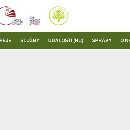
PEJE
SLUŽBY
UDALOSTI (HU)
SPRÁVY
O N