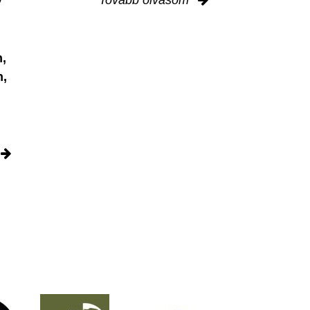
y
,
n,