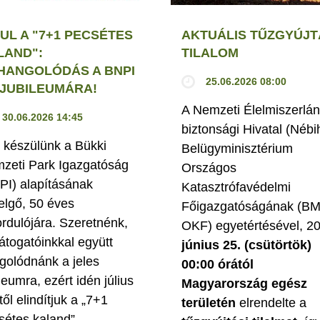
UL A "7+1 PECSÉTES
AKTUÁLIS TŰZGYÚJT
LAND":
TILALOM
HANGOLÓDÁS A BNPI
25.06.2026 08:00
. JUBILEUMÁRA!
A Nemzeti Élelmiszerlán
30.06.2026 14:45
biztonsági Hivatal (Nébi
 készülünk a Bükki
Belügyminisztérium
zeti Park Igazgatóság
Országos
PI) alapításának
Katasztrófavédelmi
elgő, 50 éves
Főigazgatóságának (B
ordulójára. Szeretnénk,
OKF) egyetértésével, 2
látogatóinkkal együtt
június 25. (csütörtök)
golódnánk a jeles
00:00 órától
leumra, ezért idén július
Magyarország egész
től elindítjuk a „7+1
területén
elrendelte a
sétes kaland”