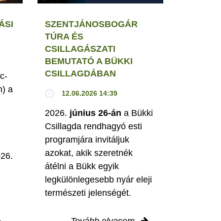
ÁSI
SZENTJÁNOSBOGÁR
TÚRA ÉS
CSILLAGÁSZATI
BEMUTATÓ A BÜKKI
CSILLAGDÁBAN
c-
h) a
12.06.2026 14:39
2026.
június 26-án
a Bükki
Csillagda rendhagyó esti
programjára invitáljuk
M
azokat, akik szeretnék
026.
átélni a Bükk egyik
legkülönlegesebb nyár eleji
természeti jelenségét.
Tovább olvasom