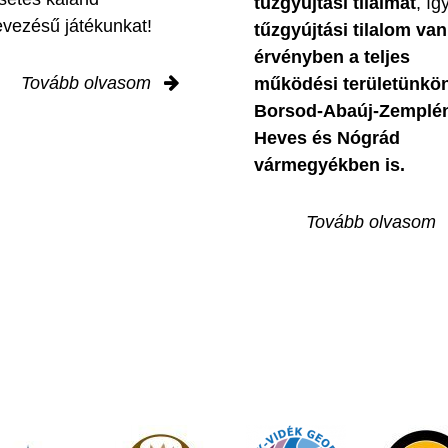
tűzgyújtási tilalmat
, íg
evezésű játékunkat!
tűzgyújtási tilalom van
érvényben
a teljes
Tovább olvasom
működési területünkön
Borsod-Abaúj-Zemplé
Heves és Nógrád
vármegyékben is.
Tovább olvasom