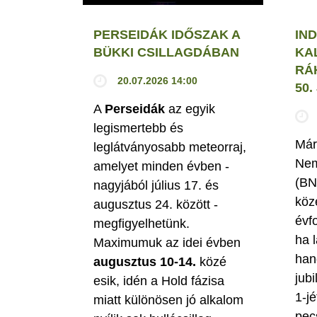
PERSEIDÁK IDŐSZAK A
IND
BÜKKI CSILLAGDÁBAN
KA
RÁ
20.07.2026 14:00
50
A
Perseidák
az egyik
legismertebb és
Már
leglátványosabb meteorraj,
Nem
amelyet minden évben -
(BN
nagyjából július 17. és
köz
augusztus 24. között -
évf
megfigyelhetünk.
ha 
Maximumuk az idei évben
han
augusztus 10-14.
közé
jubi
esik, idén a Hold fázisa
1-jé
miatt különösen jó alkalom
pec