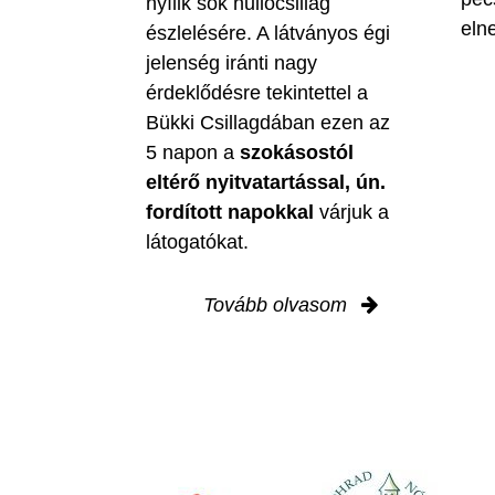
nyílik sok hullócsillag
eln
észlelésére. A látványos égi
jelenség iránti nagy
érdeklődésre tekintettel a
Bükki Csillagdában ezen az
5 napon a
szokásostól
eltérő nyitvatartással, ún.
fordított napokkal
várjuk a
látogatókat.
Tovább olvasom