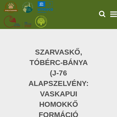
HĽADAŤ
PREDNÁ STRANA
STAROVEKÉ POMPEJE
SZARVASKŐ,
TÓBÉRC-BÁNYA
SLUŽBY
(J-76
UDALOSTI (HU)
ALAPSZELVÉNY:
SPRÁVY
VASKAPUI
O NÁS
HOMOKKŐ
FORMÁCIÓ
ONLINE NÁKUP LÍSTKOV