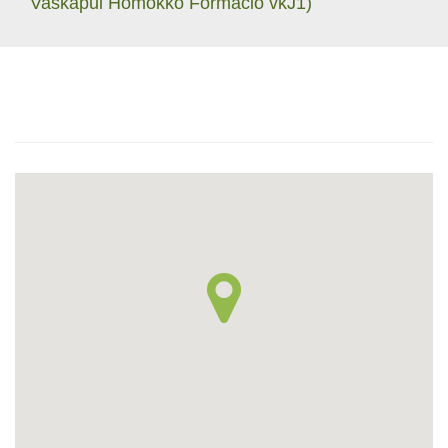
Vaskapui Homokkő Formáció vkJ1)