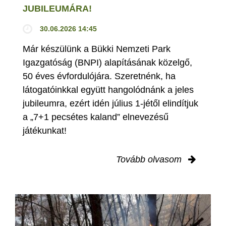
JUBILEUMÁRA!
30.06.2026 14:45
Már készülünk a Bükki Nemzeti Park
Igazgatóság (BNPI) alapításának közelgő,
50 éves évfordulójára. Szeretnénk, ha
látogatóinkkal együtt hangolódnánk a jeles
jubileumra, ezért idén július 1-jétől elindítjuk
a „7+1 pecsétes kaland” elnevezésű
játékunkat!
Tovább olvasom