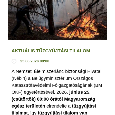
AKTUÁLIS TŰZGYÚJTÁSI TILALOM
25.06.2026 08:00
A Nemzeti Élelmiszerlánc-biztonsági Hivatal
(Nébih) a Belügyminisztérium Országos
Katasztrófavédelmi Főigazgatóságának (BM
OKF) egyetértésével, 2026.
június 25.
(csütörtök) 00:00 órától Magyarország
egész területén
elrendelte a
tűzgyújtási
tilalmat
, így
tűzgyújtási tilalom van