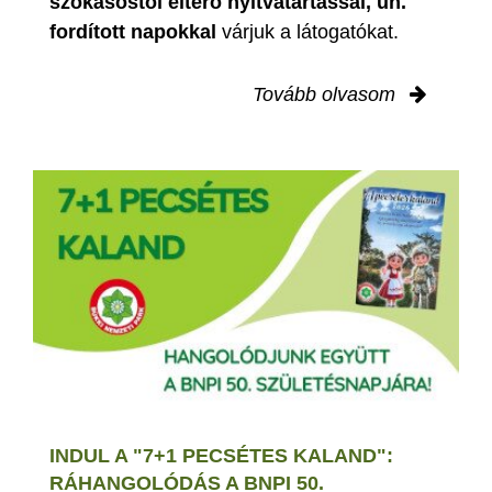
szokásostól eltérő nyitvatartással, ún.
fordított napokkal
várjuk a látogatókat.
Tovább olvasom
INDUL A "7+1 PECSÉTES KALAND":
RÁHANGOLÓDÁS A BNPI 50.