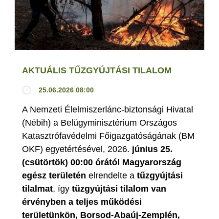
AKTUÁLIS TŰZGYÚJTÁSI TILALOM
25.06.2026 08:00
A Nemzeti Élelmiszerlánc-biztonsági Hivatal
(Nébih) a Belügyminisztérium Országos
Katasztrófavédelmi Főigazgatóságának (BM
OKF) egyetértésével, 2026.
június 25.
(csütörtök) 00:00 órától Magyarország
egész területén
elrendelte a
tűzgyújtási
tilalmat
, így
tűzgyújtási tilalom van
érvényben
a teljes működési
területünkön, Borsod-Abaúj-Zemplén,