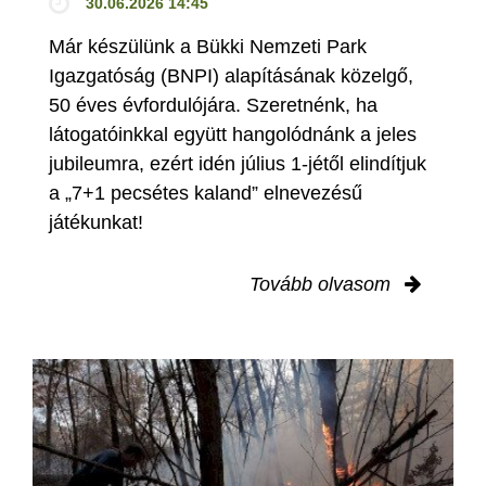
30.06.2026 14:45
Már készülünk a Bükki Nemzeti Park
Igazgatóság (BNPI) alapításának közelgő,
50 éves évfordulójára. Szeretnénk, ha
látogatóinkkal együtt hangolódnánk a jeles
jubileumra, ezért idén július 1-jétől elindítjuk
a „7+1 pecsétes kaland” elnevezésű
játékunkat!
Tovább olvasom