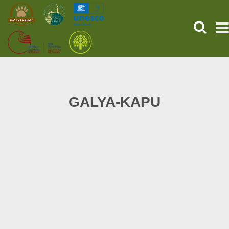
HĽADAŤ
PREDNÁ STRANA
STAROVEKÉ POMPEJE
GALYA-KAPU
SLUŽBY
UDALOSTI (HU)
SPRÁVY
O NÁS
ONLINE NÁKUP LÍSTKOV