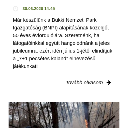
30.06.2026 14:45
Már készülünk a Bükki Nemzeti Park
Igazgatóság (BNPI) alapításának közelgő,
50 éves évfordulójára. Szeretnénk, ha
látogatóinkkal együtt hangolódnánk a jeles
jubileumra, ezért idén július 1-jétől elindítjuk
a „7+1 pecsétes kaland” elnevezésű
játékunkat!
Tovább olvasom