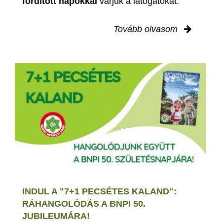
fordított napokkal
várjuk a látogatókat.
Tovább olvasom
INDUL A "7+1 PECSÉTES KALAND":
RÁHANGOLÓDÁS A BNPI 50.
JUBILEUMÁRA!