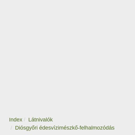
Index
Látnivalók
Diósgyőri édesvízimészkő-felhalmozódás