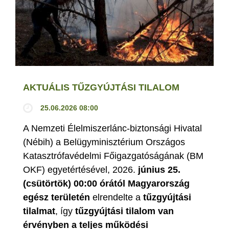
AKTUÁLIS TŰZGYÚJTÁSI TILALOM
25.06.2026 08:00
A Nemzeti Élelmiszerlánc-biztonsági Hivatal
(Nébih) a Belügyminisztérium Országos
Katasztrófavédelmi Főigazgatóságának (BM
OKF) egyetértésével, 2026.
június 25.
(csütörtök) 00:00 órától Magyarország
egész területén
elrendelte a
tűzgyújtási
tilalmat
, így
tűzgyújtási tilalom van
érvényben
a teljes működési