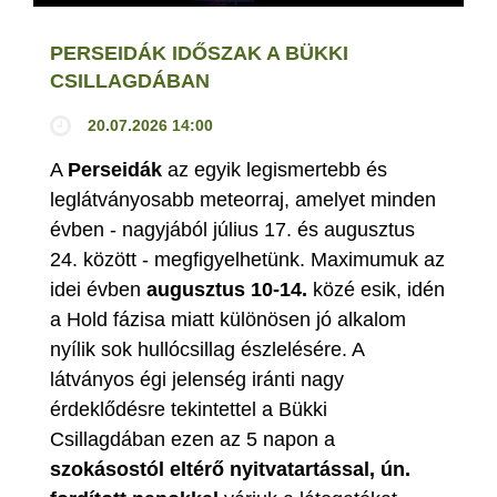
PERSEIDÁK IDŐSZAK A BÜKKI
CSILLAGDÁBAN
20.07.2026 14:00
A
Perseidák
az egyik legismertebb és
leglátványosabb meteorraj, amelyet minden
évben - nagyjából július 17. és augusztus
24. között - megfigyelhetünk. Maximumuk az
idei évben
augusztus 10-14.
közé esik, idén
a Hold fázisa miatt különösen jó alkalom
nyílik sok hullócsillag észlelésére. A
látványos égi jelenség iránti nagy
érdeklődésre tekintettel a Bükki
Csillagdában ezen az 5 napon a
szokásostól eltérő nyitvatartással, ún.