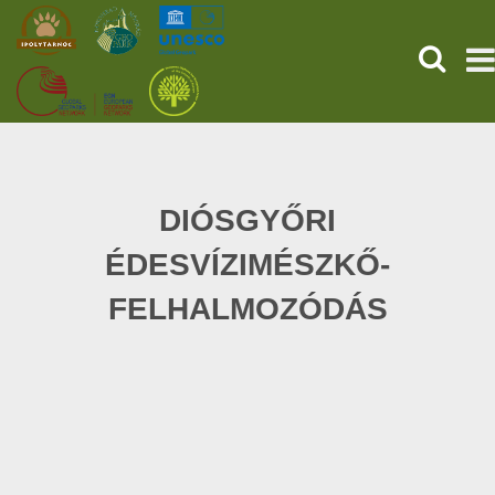
HĽADAŤ
PREDNÁ STRANA
STAROVEKÉ POMPEJE
DIÓSGYŐRI
ÉDESVÍZIMÉSZKŐ-
SLUŽBY
FELHALMOZÓDÁS
UDALOSTI (HU)
SPRÁVY
O NÁS
ONLINE NÁKUP LÍSTKOV