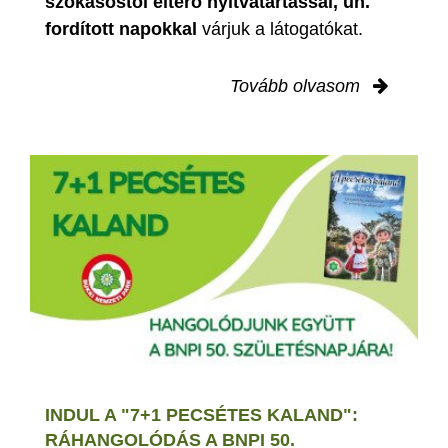
szokásostól eltérő nyitvatartással, ún.
fordított napokkal
várjuk a látogatókat.
Tovább olvasom
INDUL A "7+1 PECSÉTES KALAND":
RÁHANGOLÓDÁS A BNPI 50.