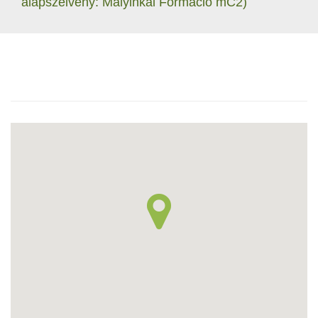
alapszelvény: Mályinkai Formáció mC2)