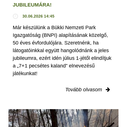
JUBILEUMÁRA!
30.06.2026 14:45
Már készülünk a Bükki Nemzeti Park
Igazgatóság (BNPI) alapításának közelgő,
50 éves évfordulójára. Szeretnénk, ha
látogatóinkkal együtt hangolódnánk a jeles
jubileumra, ezért idén július 1-jétől elindítjuk
a „7+1 pecsétes kaland” elnevezésű
játékunkat!
Tovább olvasom