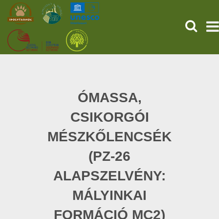
HĽADAŤ
PREDNÁ STRANA
STAROVEKÉ POMPEJE
ÓMASSA,
CSIKORGÓI
SLUŽBY
MÉSZKŐLENCSÉK
UDALOSTI (HU)
(PZ-26
SPRÁVY
ALAPSZELVÉNY:
O NÁS
MÁLYINKAI
FORMÁCIÓ MC2)
ONLINE NÁKUP LÍSTKOV