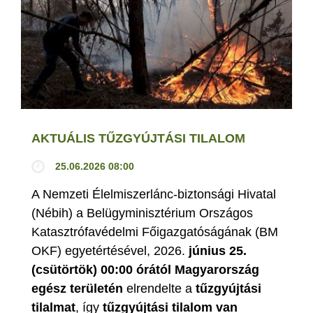
AKTUÁLIS TŰZGYÚJTÁSI TILALOM
25.06.2026 08:00
A Nemzeti Élelmiszerlánc-biztonsági Hivatal
(Nébih) a Belügyminisztérium Országos
Katasztrófavédelmi Főigazgatóságának (BM
OKF) egyetértésével, 2026.
június 25.
(csütörtök) 00:00 órától Magyarország
egész területén
elrendelte a
tűzgyújtási
tilalmat
, így
tűzgyújtási tilalom van