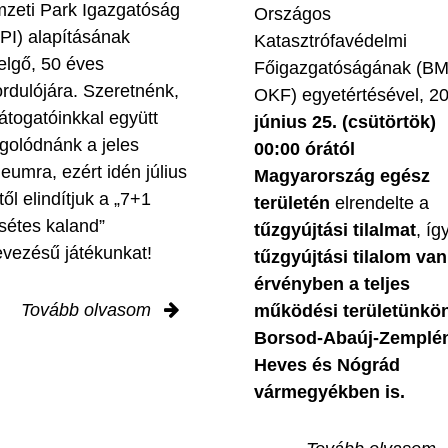
zeti Park Igazgatóság
Országos
PI) alapításának
Katasztrófavédelmi
elgő, 50 éves
Főigazgatóságának (B
ordulójára. Szeretnénk,
OKF) egyetértésével, 2
látogatóinkkal együtt
június 25. (csütörtök)
golódnánk a jeles
00:00 órától
leumra, ezért idén július
Magyarország egész
től elindítjuk a „7+1
területén
elrendelte a
sétes kaland”
tűzgyújtási tilalmat
, íg
evezésű játékunkat!
tűzgyújtási tilalom van
érvényben
a teljes
Tovább olvasom
működési területünkön
Borsod-Abaúj-Zemplé
Heves és Nógrád
vármegyékben is.