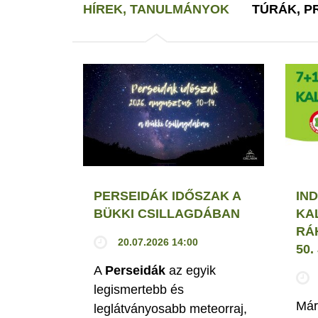
HÍREK, TANULMÁNYOK
TÚRÁK, 
PERSEIDÁK IDŐSZAK A
IND
BÜKKI CSILLAGDÁBAN
KA
RÁ
20.07.2026 14:00
50
A
Perseidák
az egyik
legismertebb és
Már
leglátványosabb meteorraj,