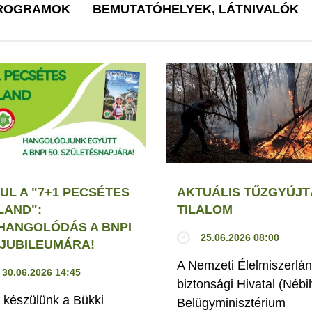
PROGRAMOK
BEMUTATÓHELYEK, LÁTNIVALÓK
UL A "7+1 PECSÉTES
AKTUÁLIS TŰZGYÚJT
LAND":
TILALOM
HANGOLÓDÁS A BNPI
25.06.2026 08:00
. JUBILEUMÁRA!
A Nemzeti Élelmiszerlán
30.06.2026 14:45
biztonsági Hivatal (Nébi
 készülünk a Bükki
Belügyminisztérium