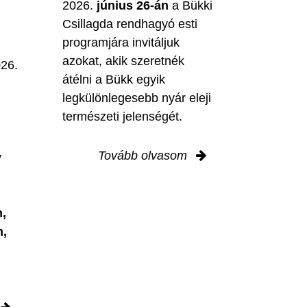
2026.
június 26-án
a Bükki
Csillagda rendhagyó esti
programjára invitáljuk
M
azokat, akik szeretnék
026.
átélni a Bükk egyik
legkülönlegesebb nyár eleji
természeti jelenségét.
Tovább olvasom
y
,
n,