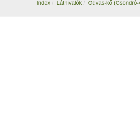
Index
Látnivalók
Odvas-kő (Csondró-vö