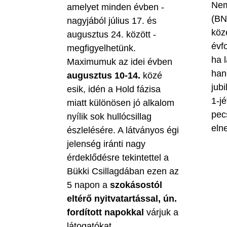
Nem
amelyet minden évben -
(BN
nagyjából július 17. és
köz
augusztus 24. között -
évf
megfigyelhetünk.
ha 
Maximumuk az idei évben
han
augusztus 10-14.
közé
jubi
esik, idén a Hold fázisa
1-jé
miatt különösen jó alkalom
pec
nyílik sok hullócsillag
eln
észlelésére. A látványos égi
jelenség iránti nagy
érdeklődésre tekintettel a
Bükki Csillagdában ezen az
5 napon a
szokásostól
eltérő nyitvatartással, ún.
fordított napokkal
várjuk a
látogatókat.