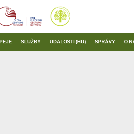
PEJE
SLUŽBY
UDALOSTI (HU)
SPRÁVY
O N