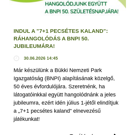
INDUL A "7+1 PECSÉTES KALAND":
RÁHANGOLÓDÁS A BNPI 50.
JUBILEUMÁRA!
30.06.2026 14:45
Már készülünk a Bükki Nemzeti Park
Igazgatóság (BNPI) alapításának közelgő,
50 éves évfordulójára. Szeretnénk, ha
látogatóinkkal együtt hangolódnánk a jeles
jubileumra, ezért idén július 1-jétől elindítjuk
a „7+1 pecsétes kaland” elnevezésű
játékunkat!