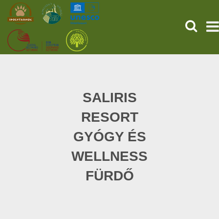
HĽADAŤ
PREDNÁ STRANA
STAROVEKÉ POMPEJE
SALIRIS
RESORT
SLUŽBY
GYÓGY ÉS
UDALOSTI (HU)
WELLNESS
SPRÁVY
FÜRDŐ
O NÁS
ONLINE NÁKUP LÍSTKOV