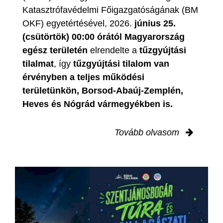
Katasztrófavédelmi Főigazgatóságának (BM
OKF) egyetértésével, 2026.
június 25.
(csütörtök) 00:00 órától Magyarország
egész területén
elrendelte a
tűzgyújtási
tilalmat
, így
tűzgyújtási tilalom van
érvényben
a teljes működési
területünkön, Borsod-Abaúj-Zemplén,
Heves és Nógrád vármegyékben is.
Tovább olvasom