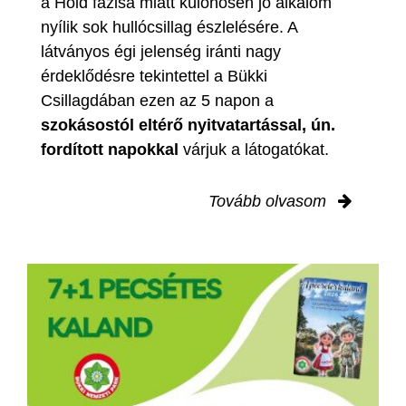
a Hold fázisa miatt különösen jó alkalom
nyílik sok hullócsillag észlelésére. A
látványos égi jelenség iránti nagy
érdeklődésre tekintettel a Bükki
Csillagdában ezen az 5 napon a
szokásostól eltérő nyitvatartással, ún.
fordított napokkal
várjuk a látogatókat.
Tovább olvasom