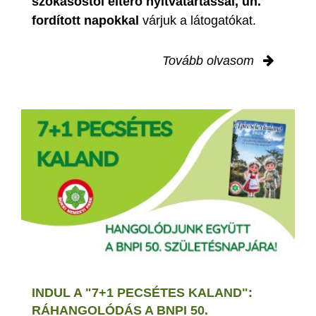
szokásostól eltérő nyitvatartással, ún.
fordított napokkal
várjuk a látogatókat.
Tovább olvasom
INDUL A "7+1 PECSÉTES KALAND":
RÁHANGOLÓDÁS A BNPI 50.