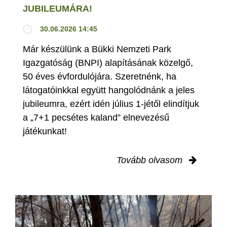
JUBILEUMÁRA!
30.06.2026 14:45
Már készülünk a Bükki Nemzeti Park
Igazgatóság (BNPI) alapításának közelgő,
50 éves évfordulójára. Szeretnénk, ha
látogatóinkkal együtt hangolódnánk a jeles
jubileumra, ezért idén július 1-jétől elindítjuk
a „7+1 pecsétes kaland” elnevezésű
játékunkat!
Tovább olvasom