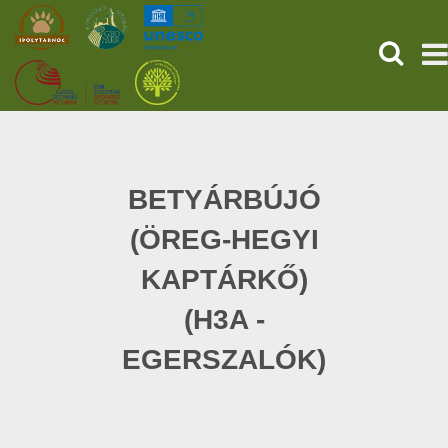
HĽADAŤ
PREDNÁ STRANA
STAROVEKÉ POMPEJE
BETYÁRBÚJÓ
(ÖREG-HEGYI
SLUŽBY
KAPTÁRKŐ)
UDALOSTI (HU)
(H3A -
SPRÁVY
EGERSZALÓK)
O NÁS
ONLINE NÁKUP LÍSTKOV