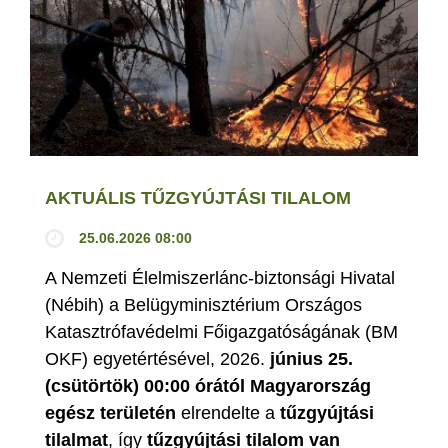
AKTUÁLIS TŰZGYÚJTÁSI TILALOM
25.06.2026 08:00
A Nemzeti Élelmiszerlánc-biztonsági Hivatal
(Nébih) a Belügyminisztérium Országos
Katasztrófavédelmi Főigazgatóságának (BM
OKF) egyetértésével, 2026.
június 25.
(csütörtök) 00:00 órától Magyarország
egész területén
elrendelte a
tűzgyújtási
tilalmat
, így
tűzgyújtási tilalom van