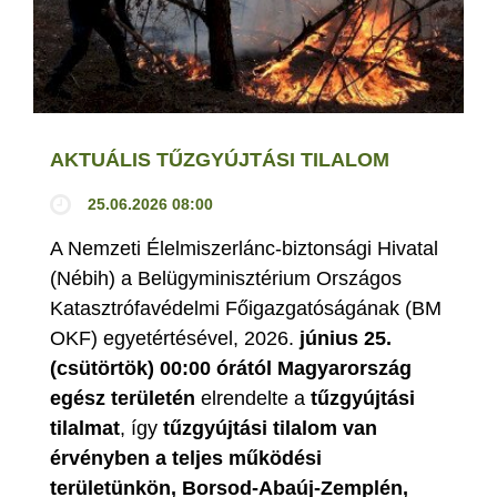
AKTUÁLIS TŰZGYÚJTÁSI TILALOM
25.06.2026 08:00
A Nemzeti Élelmiszerlánc-biztonsági Hivatal
(Nébih) a Belügyminisztérium Országos
Katasztrófavédelmi Főigazgatóságának (BM
OKF) egyetértésével, 2026.
június 25.
(csütörtök) 00:00 órától Magyarország
egész területén
elrendelte a
tűzgyújtási
tilalmat
, így
tűzgyújtási tilalom van
érvényben
a teljes működési
területünkön, Borsod-Abaúj-Zemplén,