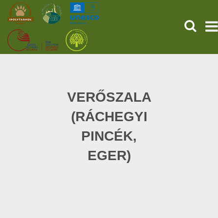
HĽADAŤ
PREDNÁ STRANA
STAROVEKÉ POMPEJE
VERŐSZALA
(RÁCHEGYI
SLUŽBY
PINCÉK,
UDALOSTI (HU)
EGER)
SPRÁVY
O NÁS
ONLINE NÁKUP LÍSTKOV