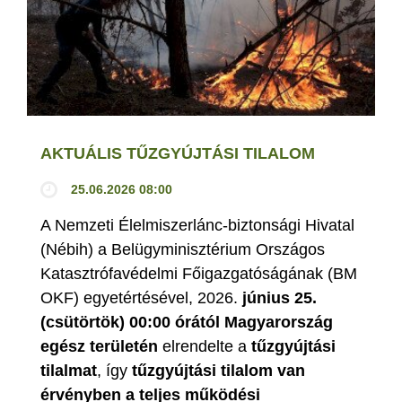
AKTUÁLIS TŰZGYÚJTÁSI TILALOM
25.06.2026 08:00
A Nemzeti Élelmiszerlánc-biztonsági Hivatal
(Nébih) a Belügyminisztérium Országos
Katasztrófavédelmi Főigazgatóságának (BM
OKF) egyetértésével, 2026.
június 25.
(csütörtök) 00:00 órától Magyarország
egész területén
elrendelte a
tűzgyújtási
tilalmat
, így
tűzgyújtási tilalom van
érvényben
a teljes működési