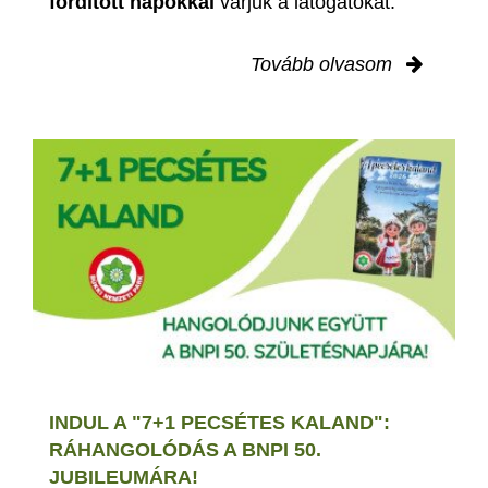
fordított napokkal
várjuk a látogatókat.
Tovább olvasom
INDUL A "7+1 PECSÉTES KALAND":
RÁHANGOLÓDÁS A BNPI 50.
JUBILEUMÁRA!