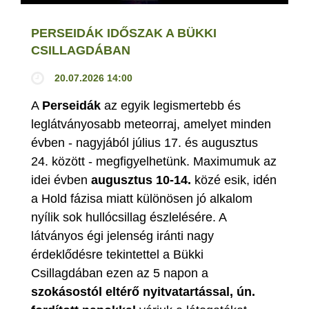
PERSEIDÁK IDŐSZAK A BÜKKI
CSILLAGDÁBAN
20.07.2026 14:00
A
Perseidák
az egyik legismertebb és
leglátványosabb meteorraj, amelyet minden
évben - nagyjából július 17. és augusztus
24. között - megfigyelhetünk. Maximumuk az
idei évben
augusztus 10-14.
közé esik, idén
a Hold fázisa miatt különösen jó alkalom
nyílik sok hullócsillag észlelésére. A
látványos égi jelenség iránti nagy
érdeklődésre tekintettel a Bükki
Csillagdában ezen az 5 napon a
szokásostól eltérő nyitvatartással, ún.