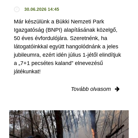
30.06.2026 14:45
Már készülünk a Bükki Nemzeti Park
Igazgatóság (BNPI) alapításának közelgő,
50 éves évfordulójára. Szeretnénk, ha
látogatóinkkal együtt hangolódnánk a jeles
jubileumra, ezért idén július 1-jétől elindítjuk
a „7+1 pecsétes kaland” elnevezésű
játékunkat!
Tovább olvasom