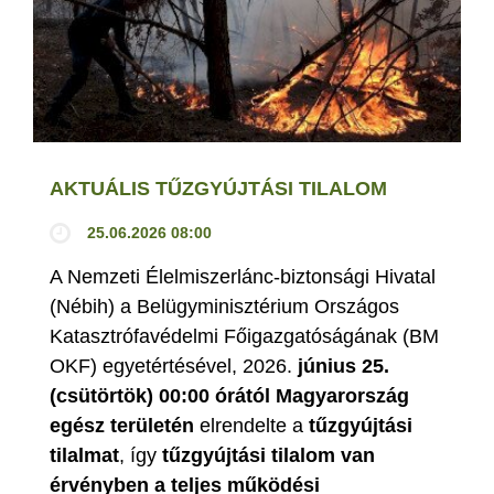
AKTUÁLIS TŰZGYÚJTÁSI TILALOM
25.06.2026 08:00
A Nemzeti Élelmiszerlánc-biztonsági Hivatal
(Nébih) a Belügyminisztérium Országos
Katasztrófavédelmi Főigazgatóságának (BM
OKF) egyetértésével, 2026.
június 25.
(csütörtök) 00:00 órától Magyarország
egész területén
elrendelte a
tűzgyújtási
tilalmat
, így
tűzgyújtási tilalom van
érvényben
a teljes működési