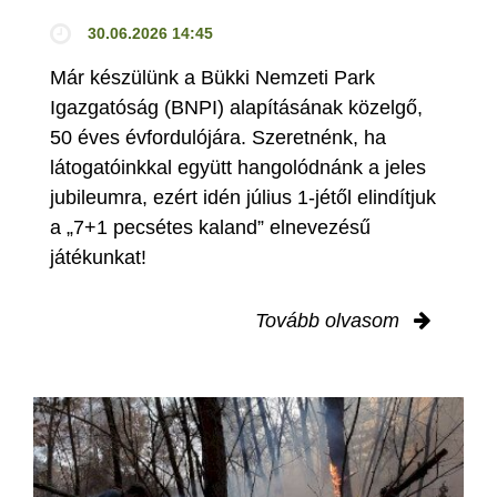
30.06.2026 14:45
Már készülünk a Bükki Nemzeti Park
Igazgatóság (BNPI) alapításának közelgő,
50 éves évfordulójára. Szeretnénk, ha
látogatóinkkal együtt hangolódnánk a jeles
jubileumra, ezért idén július 1-jétől elindítjuk
a „7+1 pecsétes kaland” elnevezésű
játékunkat!
Tovább olvasom