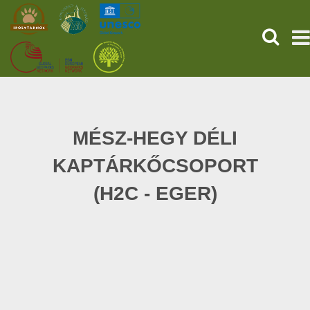
HĽADAŤ
PREDNÁ STRANA
STAROVEKÉ POMPEJE
MÉSZ-HEGY DÉLI
KAPTÁRKŐCSOPORT
SLUŽBY
(H2C - EGER)
UDALOSTI (HU)
SPRÁVY
O NÁS
ONLINE NÁKUP LÍSTKOV