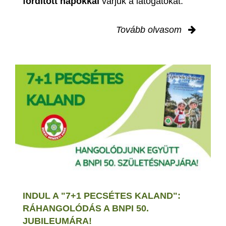
fordított napokkal
várjuk a látogatókat.
Tovább olvasom
INDUL A "7+1 PECSÉTES KALAND":
RÁHANGOLÓDÁS A BNPI 50.
JUBILEUMÁRA!