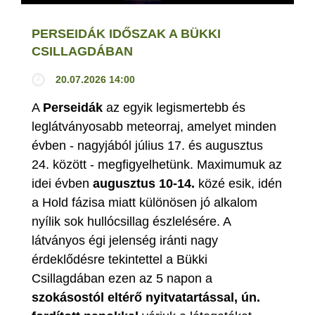
PERSEIDÁK IDŐSZAK A BÜKKI
CSILLAGDÁBAN
20.07.2026 14:00
A
Perseidák
az egyik legismertebb és
leglátványosabb meteorraj, amelyet minden
évben - nagyjából július 17. és augusztus
24. között - megfigyelhetünk. Maximumuk az
idei évben
augusztus 10-14.
közé esik, idén
a Hold fázisa miatt különösen jó alkalom
nyílik sok hullócsillag észlelésére. A
látványos égi jelenség iránti nagy
érdeklődésre tekintettel a Bükki
Csillagdában ezen az 5 napon a
szokásostól eltérő nyitvatartással, ún.