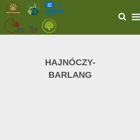
HĽADAŤ
PREDNÁ STRANA
STAROVEKÉ POMPEJE
HAJNÓCZY-
BARLANG
SLUŽBY
UDALOSTI (HU)
SPRÁVY
O NÁS
ONLINE NÁKUP LÍSTKOV