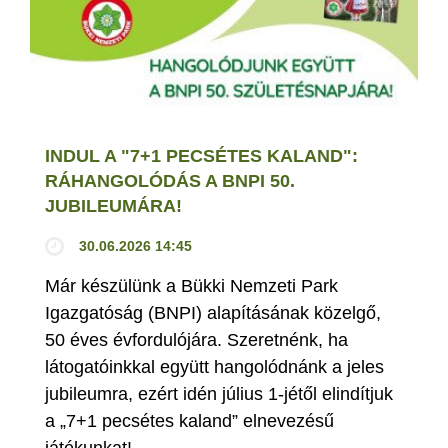
INDUL A "7+1 PECSÉTES KALAND":
RÁHANGOLÓDÁS A BNPI 50.
JUBILEUMÁRA!
30.06.2026 14:45
Már készülünk a Bükki Nemzeti Park
Igazgatóság (BNPI) alapításának közelgő,
50 éves évfordulójára. Szeretnénk, ha
látogatóinkkal együtt hangolódnánk a jeles
jubileumra, ezért idén július 1-jétől elindítjuk
a „7+1 pecsétes kaland” elnevezésű