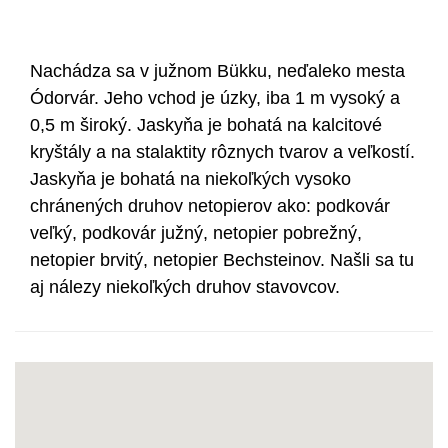
Nachádza sa v južnom Bükku, neďaleko mesta
Ódorvár. Jeho vchod je úzky, iba 1 m vysoký a
0,5 m široký. Jaskyňa je bohatá na kalcitové
kryštály a na stalaktity rôznych tvarov a veľkostí.
Jaskyňa je bohatá na niekoľkých vysoko
chránených druhov netopierov ako: podkovár
veľký, podkovár južný, netopier pobrežný,
netopier brvitý, netopier Bechsteinov. Našli sa tu
aj nálezy niekoľkých druhov stavovcov.