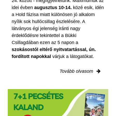
24. között - megfigyelhetünk. Maximumuk az
idei évben
augusztus 10-14.
közé esik, idén
a Hold fázisa miatt különösen jó alkalom
nyílik sok hullócsillag észlelésére. A
látványos égi jelenség iránti nagy
érdeklődésre tekintettel a Bükki
Csillagdában ezen az 5 napon a
szokásostól eltérő nyitvatartással, ún.
fordított napokkal
várjuk a látogatókat.
Tovább olvasom