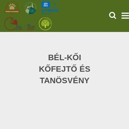
HĽADAŤ
PREDNÁ STRANA
STAROVEKÉ POMPEJE
BÉL-KŐI
KŐFEJTŐ ÉS
SLUŽBY
TANÖSVÉNY
UDALOSTI (HU)
SPRÁVY
O NÁS
ONLINE NÁKUP LÍSTKOV