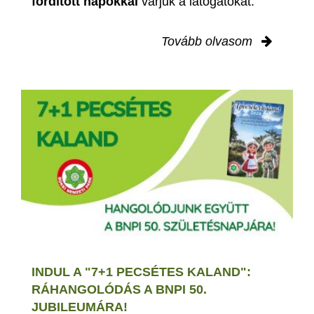
fordított napokkal
várjuk a látogatókat.
Tovább olvasom
INDUL A "7+1 PECSÉTES KALAND":
RÁHANGOLÓDÁS A BNPI 50.
JUBILEUMÁRA!