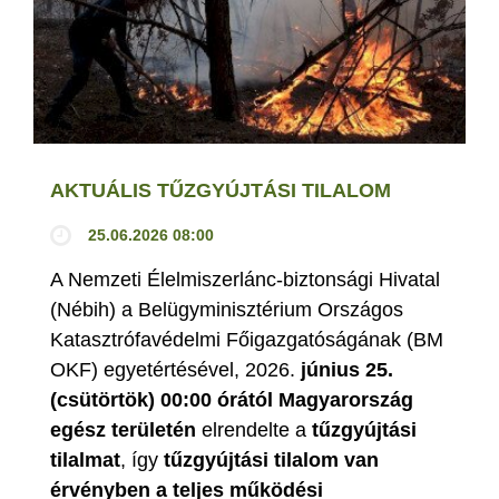
AKTUÁLIS TŰZGYÚJTÁSI TILALOM
25.06.2026 08:00
A Nemzeti Élelmiszerlánc-biztonsági Hivatal
(Nébih) a Belügyminisztérium Országos
Katasztrófavédelmi Főigazgatóságának (BM
OKF) egyetértésével, 2026.
június 25.
(csütörtök) 00:00 órától Magyarország
egész területén
elrendelte a
tűzgyújtási
tilalmat
, így
tűzgyújtási tilalom van
érvényben
a teljes működési