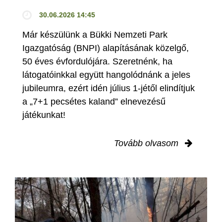
30.06.2026 14:45
Már készülünk a Bükki Nemzeti Park
Igazgatóság (BNPI) alapításának közelgő,
50 éves évfordulójára. Szeretnénk, ha
látogatóinkkal együtt hangolódnánk a jeles
jubileumra, ezért idén július 1-jétől elindítjuk
a „7+1 pecsétes kaland” elnevezésű
játékunkat!
Tovább olvasom