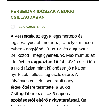
PERSEIDÁK IDŐSZAK A BÜKKI
CSILLAGDÁBAN
20.07.2026 14:00
A
Perseidák
az egyik legismertebb és
leglátványosabb meteorraj, amelyet minden
évben - nagyjából július 17. és augusztus
24. között - megfigyelhetünk. Maximumuk az
idei évben
augusztus 10-14.
közé esik, idén
a Hold fázisa miatt különösen jó alkalom
nyílik sok hullócsillag észlelésére. A
látványos égi jelenség iránti nagy
érdeklődésre tekintettel a Bükki
Csillagdában ezen az 5 napon a
szokásostól eltérő nyitvatartással, ún.