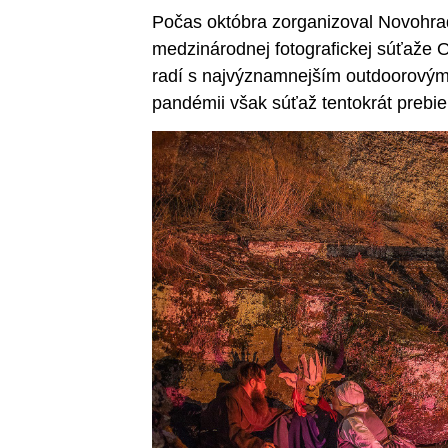
Počas októbra zorganizoval Novohrad
medzinárodnej fotografickej súťaže 
radí s najvýznamnejším outdoorovým 
pandémii však súťaž tentokrát preb