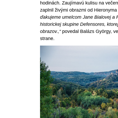
hodinách. Zaujímavú kulisu na večern
zaplnil živými obrazmi od Hieronym
ďakujeme umelcom Jane Bialovej a Fe
historickej skupine Defensores, ktore
obrazov.,“
povedal Balázs György, ve
strane.