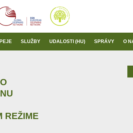
PEJE
SLUŽBY
UDALOSTI (HU)
SPRÁVY
O N
K
HO
ÓNU
 REŽIME