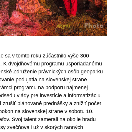
e sa v tomto roku zúčastnilo vyše 300
ce. K dvojdňovému programu usporiadanému
venské Združenie právnických osôb geoparku
vanie podujatia na slovenskej strane
v rámci programu na podporu najmenej
sedu vlády pre investície a informatizáciu.
i zrušiť plánované prednášky a znížiť počet
apokon na slovenskej strane v sobotu 10.
afov. Svoj talent zamerali na okolie hradu
sy zvečňovali už v skorých ranných