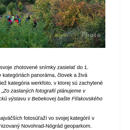
 svoje zhotovené snímky zasielať do 1.
v kategóriách panoráma, človek a živá
tiež kategória werkfoto, v ktorej sú zachytené
.
„Zo zaslaných fotografií plánujeme v
ckú výstavu v Bebekovej bašte Fiľakovského
jväčších fotosúťaží vo svojej kategórií v
ganizovaný Novohrad-Nógrád geoparkom.