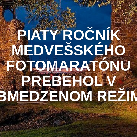
PIATY ROČNÍK
MEDVEŠSKÉHO
FOTOMARATÓNU
PREBEHOL V
BMEDZENOM REŽI