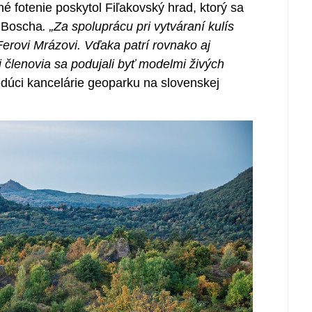
é fotenie poskytol Fiľakovský hrad, ktorý sa
a Boscha
. „Za spoluprácu pri vytváraní kulís
rovi Mrázovi. Vďaka patrí rovnako aj
j členovia sa podujali byť modelmi živých
dúci kancelárie geoparku na slovenskej