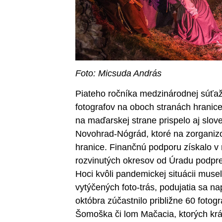
Foto: Micsuda András
Piateho ročníka medzinárodnej súťaž
fotografov na oboch stranách hrani
na maďarskej strane prispelo aj slo
Novohrad-Nógrád, ktoré na zorganizo
hranice. Finančnú podporu získalo 
rozvinutých okresov od Úradu podpred
Hoci kvôli pandemickej situácii musel
vytýčených foto-trás, podujatia sa n
októbra zúčastnilo približne 60 fotogr
Šomoška či lom Mačacia, ktorých krá