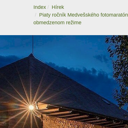
Index
Hírek
Piaty ročník Medvešského fotomaratón
obmedzenom režime