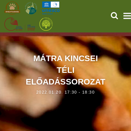
KERESÉ
KEZDŐOLDAL
ŐSVILÁGI POMPEJI
MÁTRA KINCSEI
TÉLI
SZOLGÁLTATÁSOK
ELŐADÁSSOROZAT
PROGRAMOK
2022.01.20. 17:30 - 18:30
HÍREK
RÓLUNK
ONLINE JEGYVÁSÁRLÁS