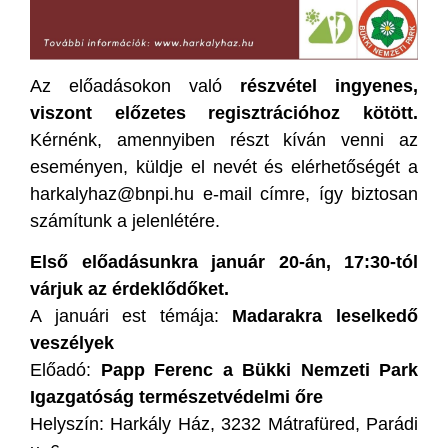
Az előadásokon való
részvétel ingyenes,
viszont előzetes regisztrációhoz kötött.
Kérnénk, amennyiben részt kíván venni az
eseményen, küldje el nevét és elérhetőségét a
harkalyhaz@bnpi.hu e-mail címre, így biztosan
számítunk a jelenlétére.
Első előadásunkra január 20-án, 17:30-tól
várjuk az érdeklődőket.
A januári est témája:
Madarakra leselkedő
veszélyek
Előadó:
Papp Ferenc a Bükki Nemzeti Park
Igazgatóság természetvédelmi őre
Helyszín: Harkály Ház, 3232 Mátrafüred, Parádi