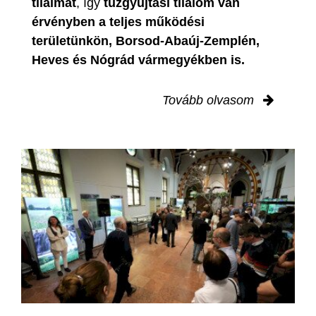
tilalmat
, így
tűzgyújtási tilalom van
érvényben
a teljes működési
területünkön, Borsod-Abaúj-Zemplén,
Heves és Nógrád vármegyékben is.
Tovább olvasom