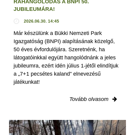
RÁHANGOLÓDÁS A BNPI 50.
JUBILEUMÁRA!
2026.06.30. 14:45
Már készülünk a Bükki Nemzeti Park
Igazgatóság (BNPI) alapításának közelgő,
50 éves évfordulójára. Szeretnénk, ha
látogatóinkkal együtt hangolódnánk a jeles
jubileumra, ezért idén július 1-jétől elindítjuk
a „7+1 pecsétes kaland” elnevezésű
játékunkat!
Tovább olvasom