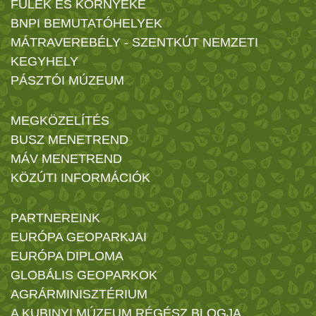
FÜLEK ÉS KÖRNYÉKE
BNPI BEMUTATÓHELYEK
MÁTRAVEREBÉLY - SZENTKÚT NEMZETI
KEGYHELY
PÁSZTÓI MÚZEUM
MEGKÖZELÍTÉS
BUSZ MENETREND
MÁV MENETREND
KÖZÚTI INFORMÁCIÓK
PARTNEREINK
EURÓPA GEOPARKJAI
EURÓPA DIPLOMA
GLOBÁLIS GEOPARKOK
AGRÁRMINISZTÉRIUM
A KUBINYI MÚZEUM RÉGÉSZ BLOGJA