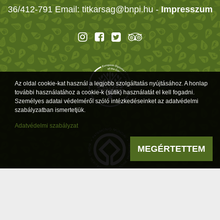
36/412-791 Email: titkarsag@bnpi.hu -
Impresszum
Az oldal cookie-kat használ a legjobb szolgáltatás nyújtásához. A honlap
további használatához a cookie-k (sütik) használatát el kell fogadni.
Személyes adatai védelméről szóló intézkedéseinket az adatvédelmi
szabályzatban ismertetjük.
Adatvédelmi szabályzat
MEGÉRTETTEM
Powered by
a product of