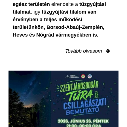
egész területén
elrendelte a
tűzgyújtási
tilalmat
, így
tűzgyújtási tilalom van
érvényben
a teljes működési
területünkön, Borsod-Abaúj-Zemplén,
Heves és Nógrád vármegyékben is.
Tovább olvasom