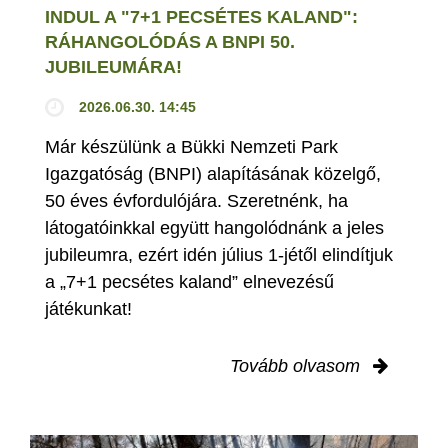
INDUL A "7+1 PECSÉTES KALAND":
RÁHANGOLÓDÁS A BNPI 50.
JUBILEUMÁRA!
2026.06.30. 14:45
Már készülünk a Bükki Nemzeti Park
Igazgatóság (BNPI) alapításának közelgő,
50 éves évfordulójára. Szeretnénk, ha
látogatóinkkal együtt hangolódnánk a jeles
jubileumra, ezért idén július 1-jétől elindítjuk
a „7+1 pecsétes kaland” elnevezésű
játékunkat!
Tovább olvasom