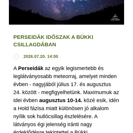
PERSEIDÁK IDŐSZAK A BÜKKI
CSILLAGDÁBAN
2026.07.20. 14:00
A
Perseidák
az egyik legismertebb és
leglátványosabb meteorraj, amelyet minden
évben - nagyjából július 17. és augusztus
24. között - megfigyelhetünk. Maximumuk az
idei évben
augusztus 10-14.
közé esik, idén
a Hold fázisa miatt különösen jó alkalom
nyílik sok hullócsillag észlelésére. A
látványos égi jelenség iránti nagy
érdeklődésre tekintettel a Bükki