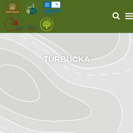
KERESÉ
KEZDŐOLDAL
ŐSVILÁGI POMPEJI
TÚRBUCKA
SZOLGÁLTATÁSOK
PROGRAMOK
HÍREK
RÓLUNK
ONLINE JEGYVÁSÁRLÁS