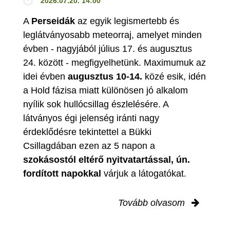
2026.07.20. 14:00
A
Perseidák
az egyik legismertebb és
leglátványosabb meteorraj, amelyet minden
évben - nagyjából július 17. és augusztus
24. között - megfigyelhetünk. Maximumuk az
idei évben
augusztus 10-14.
közé esik, idén
a Hold fázisa miatt különösen jó alkalom
nyílik sok hullócsillag észlelésére. A
látványos égi jelenség iránti nagy
érdeklődésre tekintettel a Bükki
Csillagdában ezen az 5 napon a
szokásostól eltérő nyitvatartással, ún.
fordított napokkal
várjuk a látogatókat.
Tovább olvasom