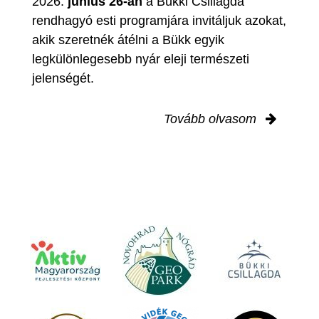
2026.
június 26-án
a Bükki Csillagda
rendhagyó esti programjára invitáljuk azokat,
akik szeretnék átélni a Bükk egyik
legkülönlegesebb nyár eleji természeti
jelenségét.
Tovább olvasom