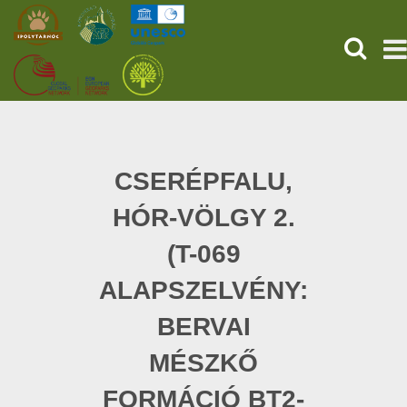
KERESÉ
KEZDŐOLDAL
ŐSVILÁGI POMPEJI
CSERÉPFALU,
HÓR-VÖLGY 2.
SZOLGÁLTATÁSOK
(T-069
PROGRAMOK
ALAPSZELVÉNY:
HÍREK
BERVAI
RÓLUNK
MÉSZKŐ
FORMÁCIÓ BT2-
ONLINE JEGYVÁSÁRLÁS