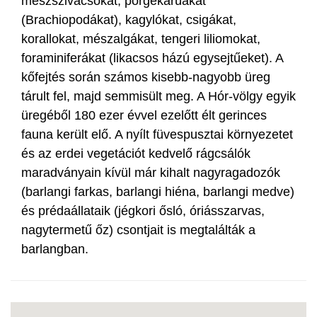
mészszivacsokat, pörgekarúakat
(Brachiopodákat), kagylókat, csigákat,
korallokat, mészalgákat, tengeri liliomokat,
foraminiferákat (likacsos házú egysejtűeket). A
kőfejtés során számos kisebb-nagyobb üreg
tárult fel, majd semmisült meg. A Hór-völgy egyik
üregéből 180 ezer évvel ezelőtt élt gerinces
fauna került elő. A nyílt füvespusztai környezetet
és az erdei vegetációt kedvelő rágcsálók
maradványain kívül már kihalt nagyragadozók
(barlangi farkas, barlangi hiéna, barlangi medve)
és prédaállataik (jégkori ősló, óriásszarvas,
nagytermetű őz) csontjait is megtalálták a
barlangban.