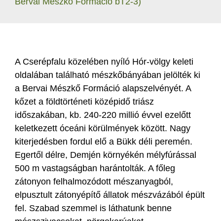
Bervai Mészkő Formáció bT2-3)
A Cserépfalu közelében nyíló Hór-völgy keleti
oldalában található mészkőbányában jelölték ki
a Bervai Mészkő Formáció alapszelvényét. A
kőzet a földtörténeti középidő triász
időszakában, kb. 240-220 millió évvel ezelőtt
keletkezett óceáni körülmények között. Nagy
kiterjedésben fordul elő a Bükk déli peremén.
Egertől délre, Demjén környékén mélyfúrással
500 m vastagságban harántolták. A főleg
zátonyon felhalmozódott mészanyagból,
elpusztult zátonyépítő állatok mészvázából épült
fel. Szabad szemmel is láthatunk benne