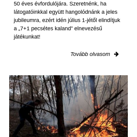
50 éves évfordulójára. Szeretnénk, ha
látogatóinkkal együtt hangolódnánk a jeles
jubileumra, ezért idén július 1-jétől elindítjuk
a „7+1 pecsétes kaland” elnevezésű
játékunkat!
Tovább olvasom