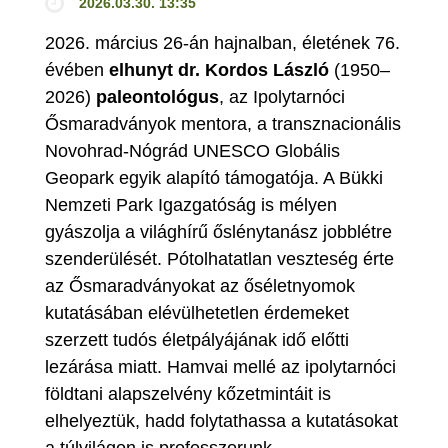
2026.03.30. 13:35
2026. március 26-án hajnalban, életének 76.
évében
elhunyt dr. Kordos László
(1950–
2026)
paleontológus
, az Ipolytarnóci
Ősmaradványok mentora, a transznacionális
Novohrad-Nógrád UNESCO Globális
Geopark egyik alapító támogatója. A Bükki
Nemzeti Park Igazgatóság is mélyen
gyászolja a világhírű őslénytanász jobblétre
szenderülését. Pótolhatatlan veszteség érte
az Ősmaradványokat az őséletnyomok
kutatásában elévülhetetlen érdemeket
szerzett tudós életpályájának idő előtti
lezárása miatt. Hamvai mellé az ipolytarnóci
földtani alapszelvény kőzetmintáit is
elhelyeztük, hadd folytathassa a kutatásokat