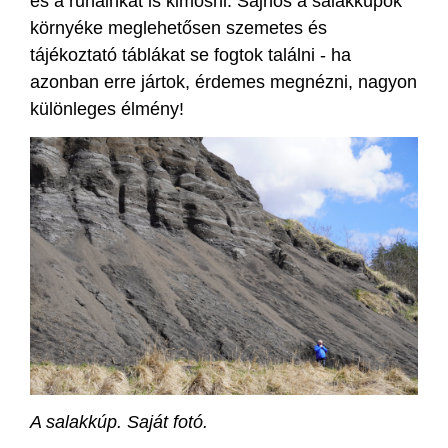
és a ruháinkat is kimosni. Sajnos a salakkúpok
környéke meglehetősen szemetes és
tájékoztató táblákat se fogtok találni - ha
azonban erre jártok, érdemes megnézni, nagyon
különleges élmény!
A salakkúp. Saját fotó.