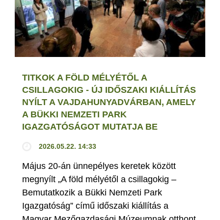
TITKOK A FÖLD MÉLYÉTŐL A
CSILLAGOKIG - ÚJ IDŐSZAKI KIÁLLÍTÁS
NYÍLT A VAJDAHUNYADVÁRBAN, AMELY
A BÜKKI NEMZETI PARK
IGAZGATÓSÁGOT MUTATJA BE
2026.05.22. 14:33
Május 20-án ünnepélyes keretek között
megnyílt „A föld mélyétől a csillagokig –
Bemutatkozik a Bükki Nemzeti Park
Igazgatóság” című időszaki kiállítás a
Magyar Mezőgazdasági Múzeumnak otthont