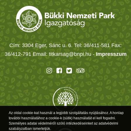
Cím: 3304 Eger, Sánc u. 6. Tel: 36/411-581 Fax:
36/412-791 Email: titkarsag@bnpi.hu -
Impresszum
Az oldal cookie-kat használ a legjobb szolgáltatás nyújtásához. A honlap
további használatához a cookie-k (sütik) használatát el kell fogadni.
Személyes adatai védelméről szóló intézkedéseinket az adatvédelmi
szabályzatban ismertetjük.