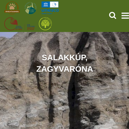
KERESÉ
KEZDŐOLDAL
ŐSVILÁGI POMPEJI
SALAKKÚP,
ZAGYVARÓNA
SZOLGÁLTATÁSOK
PROGRAMOK
HÍREK
RÓLUNK
ONLINE JEGYVÁSÁRLÁS