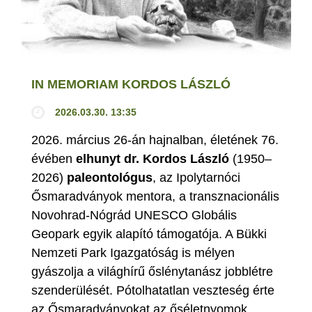
IN MEMORIAM KORDOS LÁSZLÓ
2026.03.30. 13:35
2026. március 26-án hajnalban, életének 76.
évében
elhunyt dr. Kordos László
(1950–
2026)
paleontológus
, az Ipolytarnóci
Ősmaradványok mentora, a transznacionális
Novohrad-Nógrád UNESCO Globális
Geopark egyik alapító támogatója. A Bükki
Nemzeti Park Igazgatóság is mélyen
gyászolja a világhírű őslénytanász jobblétre
szenderülését. Pótolhatatlan veszteség érte
az Ősmaradványokat az őséletnyomok