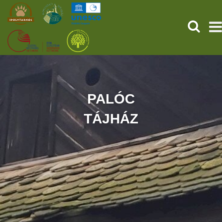
KERESÉ
KEZDŐOLDAL
ŐSVILÁGI POMPEJI
PALÓC
TÁJHÁZ
SZOLGÁLTATÁSOK
PROGRAMOK
HÍREK
RÓLUNK
ONLINE JEGYVÁSÁRLÁS