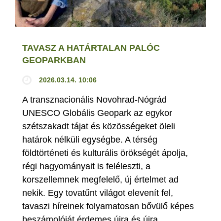
TAVASZ A HATÁRTALAN PALÓC
GEOPARKBAN
2026.03.14. 10:06
A transznacionális Novohrad-Nógrád
UNESCO Globális Geopark az egykor
szétszakadt tájat és közösségeket öleli
határok nélküli egységbe. A térség
földtörténeti és kulturális örökségét ápolja,
régi hagyományait is feléleszti, a
korszellemnek megfelelő, új értelmet ad
nekik. Egy tovatűnt világot elevenít fel,
tavaszi híreinek folyamatosan bővülő képes
beszámolóját érdemes újra és újra