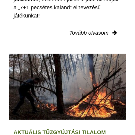
a „7+1 pecsétes kaland” elnevezésű
játékunkat!
Tovább olvasom
AKTUÁLIS TŰZGYÚJTÁSI TILALOM