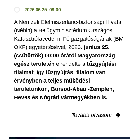
2026.06.25. 08:00
A Nemzeti Élelmiszerlánc-biztonsági Hivatal
(Nébih) a Belügyminisztérium Országos
Katasztrófavédelmi Főigazgatóságának (BM
OKF) egyetértésével, 2026.
június 25.
(csütörtök) 00:00 órától Magyarország
egész területén
elrendelte a
tűzgyújtási
tilalmat
, így
tűzgyújtási tilalom van
érvényben
a teljes működési
területünkön, Borsod-Abaúj-Zemplén,
Heves és Nógrád vármegyékben is.
Tovább olvasom