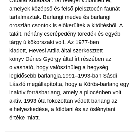
Ottokár kutatása :hat réteget különített el,
amelyek középső és felső pleisztocén faunát
tartalmaztak. Barlangi medve és barlangi
oroszlán csontok is előkerültek a kitöltésből. A
talált, néhány cserépedény töredék és egyéb
tárgy újkőkorszaki volt. Az 1977-ben
kiadott, Hevesi Attila által szerkesztett
könyv Dénes György által írt részében az
olvasható, hogy valószínűleg a hegység
legidősebb barlangja.1991–1993-ban Sásdi
László megállapította, hogy a Körös-barlang egy
inaktív forrásbarlang, amely a pliocénben volt
aktív. 1993 óta fokozottan védett barlang az
elhelyezkedése, a földtani és az őslénytani
értéke miatt.