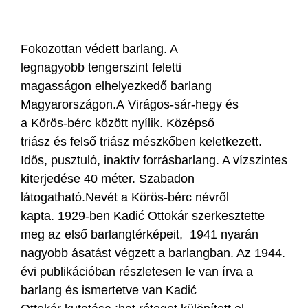
Fokozottan védett barlang. A
legnagyobb tengerszint feletti
magasságon elhelyezkedő barlang
Magyarországon.A Virágos-sár-hegy és
a Körös-bérc között nyílik. Középső
triász és felső triász mészkőben keletkezett.
Idős, pusztuló, inaktív forrásbarlang. A vízszintes
kiterjedése 40 méter. Szabadon
látogatható.Nevét a Körös-bérc névről
kapta. 1929-ben Kadić Ottokár szerkesztette
meg az első barlangtérképeit, 1941 nyarán
nagyobb ásatást végzett a barlangban. Az 1944.
évi publikációban részletesen le van írva a
barlang és ismertetve van Kadić