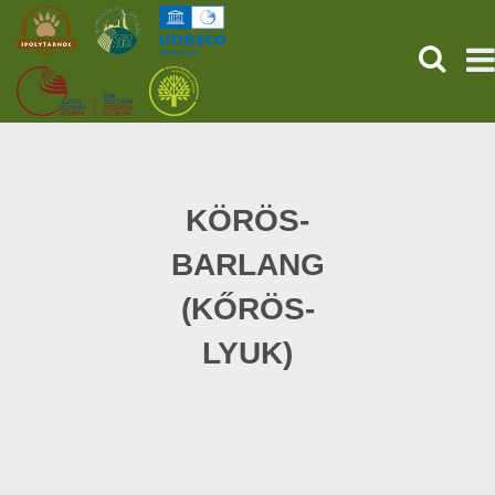
KERESÉ
KEZDŐOLDAL
ŐSVILÁGI POMPEJI
KÖRÖS-
BARLANG
SZOLGÁLTATÁSOK
(KŐRÖS-
PROGRAMOK
LYUK)
HÍREK
RÓLUNK
ONLINE JEGYVÁSÁRLÁS