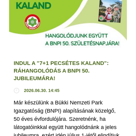
INDUL A "7+1 PECSÉTES KALAND":
RÁHANGOLÓDÁS A BNPI 50.
JUBILEUMÁRA!
2026.06.30. 14:45
Már készülünk a Bükki Nemzeti Park
Igazgatóság (BNPI) alapításának közelgő,
50 éves évfordulójára. Szeretnénk, ha
látogatóinkkal együtt hangolódnánk a jeles
jubileumra, ezért idén július 1-jétől elindítjuk