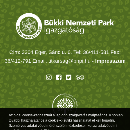
Cím: 3304 Eger, Sánc u. 6. Tel: 36/411-581 Fax:
36/412-791 Email: titkarsag@bnpi.hu -
Impresszum
Az oldal cookie-kat használ a legjobb szolgáltatás nyújtásához. A honlap
további használatához a cookie-k (sütik) használatát el kell fogadni.
Személyes adatai védelméről szóló intézkedéseinket az adatvédelmi