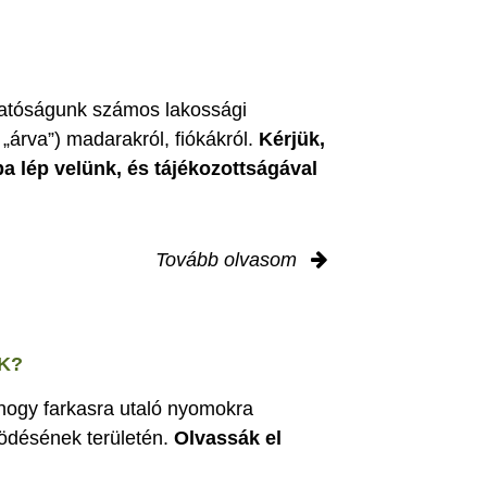
zgatóságunk számos lakossági
„árva”) madarakról, fiókákról.
Kérjük,
ba lép velünk, és tájékozottságával
Tovább olvasom
K?
 hogy farkasra utaló nyomokra
ödésének területén.
Olvassák el