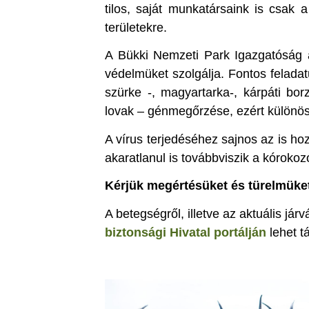
tilos, saját munkatársaink is csak 
területekre.
A Bükki Nemzeti Park Igazgatóság á
védelmüket szolgálja. Fontos feladat
szürke -, magyartarka-, kárpáti bor
lovak – génmegőrzése, ezért különö
A vírus terjedéséhez sajnos az is hoz
akaratlanul is továbbviszik a kórokoz
Kérjük megértésüket és türelmüket 
A betegségről, illetve az aktuális jár
biztonsági Hivatal portálján
lehet t