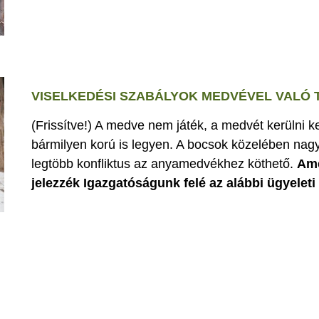
VISELKEDÉSI SZABÁLYOK MEDVÉVEL VALÓ
(Frissítve!) A medve nem játék, a medvét kerülni k
bármilyen korú is legyen. A bocsok közelében nagy
legtöbb konfliktus az anyamedvékhez köthető.
Ame
jelezzék Igazgatóságunk felé az alábbi ügyelet