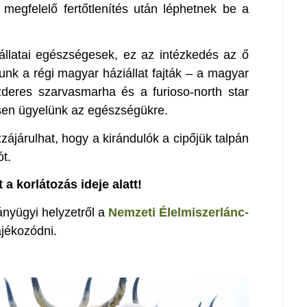
a megfelelő fertőtlenítés után léphetnek be a
llatai egészségesek, ez az intézkedés az ő
unk a régi magyar háziállat fajták – a magyar
zderes szarvasmarha és a furioso-north star
sen ügyelünk az egészségükre.
zájárulhat, hogy a kirándulók a cipőjük talpán
ót.
a korlátozás ideje alatt!
ványügyi helyzetről a
Nemzeti Élelmiszerlánc-
ájékozódni.