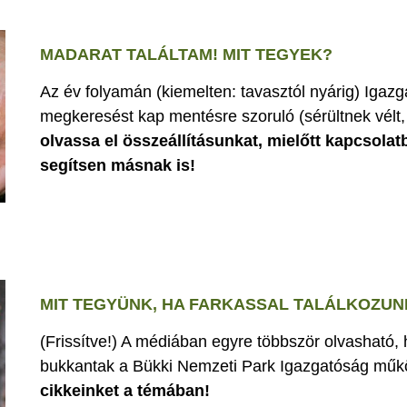
MADARAT TALÁLTAM! MIT TEGYEK?
Az év folyamán (kiemelten: tavasztól nyárig) Iga
megkeresést kap mentésre szoruló (sérültnek vélt, 
olvassa el összeállításunkat, mielőtt kapcsolat
segítsen másnak is!
MIT TEGYÜNK, HA FARKASSAL TALÁLKOZUN
(Frissítve!) A médiában egyre többször olvasható,
bukkantak a Bükki Nemzeti Park Igazgatóság műk
cikkeinket a témában!