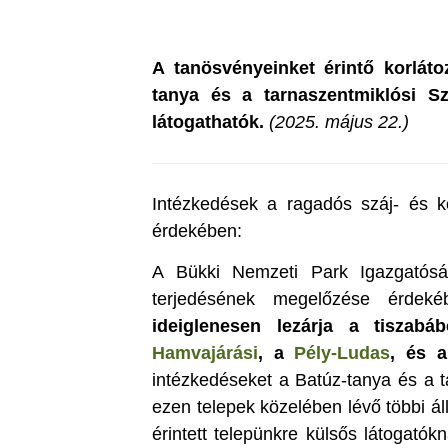
A tanösvényeinket érintő korláto
tanya és a tarnaszentmiklósi S
látogathatók.
(2025. május 22.)
Intézkedések a ragadós száj- és k
érdekében:
A Bükki Nemzeti Park Igazgatósá
terjedésének megelőzése érde
ideiglenesen lezárja a tiszabá
Hamvajárási
, a
Pély-Ludas
, és 
intézkedéseket a Batúz-tanya és a t
ezen telepek közelében lévő többi ál
érintett telepünkre külsős látogató