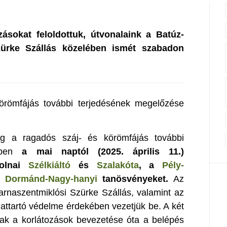
zásokat feloldottuk, útvonalaink a Batúz-
zürke Szállás közelében ismét szabadon
örömfájás további terjedésének megelőzése
g a ragadós száj- és körömfájás további
kében
a mai naptól (2025. április 11.)
bolnai
Szélkiáltó
és
Szalakóta
, a
Pély-
a
Dormánd-Nagy-hanyi
tanösvényeket.
Az
arnaszentmiklósi Szürke Szállás, valamint az
lattartó védelme érdekében vezetjük be. A két
knak a korlátozások bevezetése óta a belépés