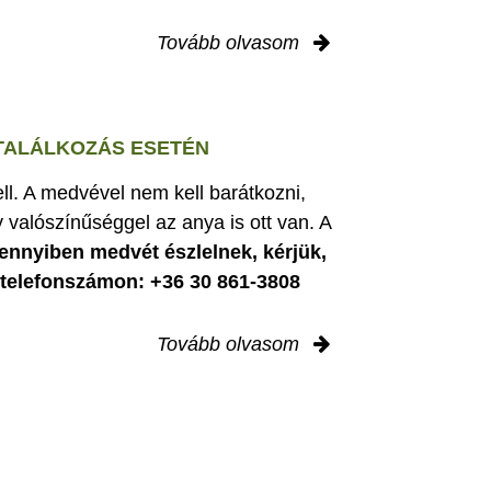
Tovább olvasom
 TALÁLKOZÁS ESETÉN
ell. A medvével nem kell barátkozni,
 valószínűséggel az anya is ott van. A
nnyiben medvét észlelnek, kérjük,
i telefonszámon: +36 30 861-3808
Tovább olvasom