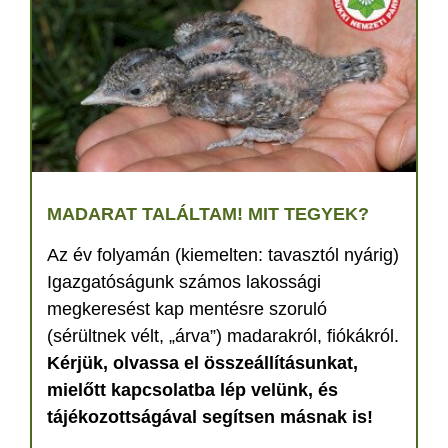
MADARAT TALÁLTAM! MIT TEGYEK?
Az év folyamán (kiemelten: tavasztól nyárig)
Igazgatóságunk számos lakossági
megkeresést kap mentésre szoruló
(sérültnek vélt, „árva”) madarakról, fiókákról.
Kérjük, olvassa el összeállításunkat,
mielőtt kapcsolatba lép velünk, és
tájékozottságával segítsen másnak is!