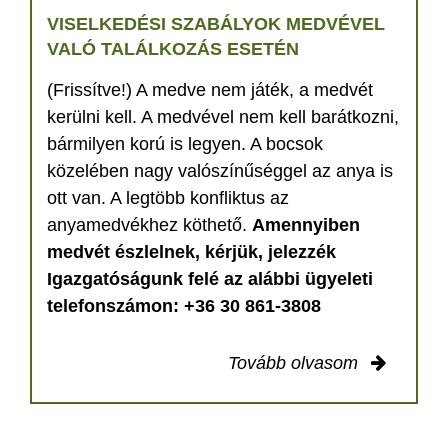
VISELKEDÉSI SZABÁLYOK MEDVÉVEL
VALÓ TALÁLKOZÁS ESETÉN
(Frissítve!) A medve nem játék, a medvét
kerülni kell. A medvével nem kell barátkozni,
bármilyen korú is legyen. A bocsok
közelében nagy valószínűséggel az anya is
ott van. A legtöbb konfliktus az
anyamedvékhez köthető.
Amennyiben
medvét észlelnek, kérjük, jelezzék
Igazgatóságunk felé az alábbi ügyeleti
telefonszámon: +36 30 861-3808
Tovább olvasom