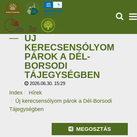
KERESÉ
ÚJ
KEZDŐOLDAL
KERECSENSÓLYOM
PÁROK A DÉL-
ŐSVILÁGI POMPEJI
BORSODI
SZOLGÁLTATÁSOK
TÁJEGYSÉGBEN
2026.06.30. 15:29
PROGRAMOK
Index
Hírek
Új kerecsensólyom párok a Dél-Borsodi
HÍREK
Tájegységben
RÓLUNK
MEGOSZTÁS
ONLINE JEGYVÁSÁRLÁS