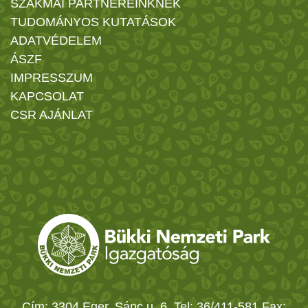
SZAKMAI PARTNEREINKNEK
TUDOMÁNYOS KUTATÁSOK
ADATVÉDELEM
ÁSZF
IMPRESSZUM
KAPCSOLAT
CSR AJÁNLAT
Cím: 3304 Eger, Sánc u. 6. Tel: 36/411-581 Fax: