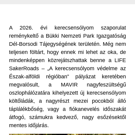
A 2026. évi kerecsensólyom szaporulat
reménykeltő a Bükki Nemzeti Park Igazgatóság
Dél-Borsodi Tájegységének területén. Még nem
teljesen föltárt, hogy ennek mi lehet az oka, de
mindenképpen közrejátszhattak benne a LIFE
SakerRoads – „A kerecsensólyom védelme az
Észak-alföldi régióban” pályázat keretében
megvalósult, a MAVIR nagyfeszültségű
oszlophálózatára kihelyezett új kerecsensólyom
költőládák, a nagyrészt mezei pocokból álló
táplálékbőség, vagy a fiókanevelés időszakát
átfogó, számukra kedvező, nagy esőzésektől
mentes időjárás.