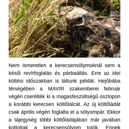
Nem ismeretlen a kerecsensólymoknál sem a
késői revírfoglalás és párbaállás. Erre az idei
költési időszakban is láttunk példát. Hejőbába
térségében a MAVIR szakemberei február
végén cserélték ki a magasfeszültségű oszlopon
a korábbi kerecsen költőtálcát. Az új költőládát
csak április végén foglalta el a sólyompár. Ekkor
a tájegység többi költőládájában már javában
kotlottak a kerecsensólyom tojók. Ennek