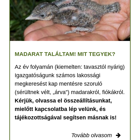
MADARAT TALÁLTAM! MIT TEGYEK?
Az év folyamán (kiemelten: tavasztól nyárig)
Igazgatóságunk számos lakossági
megkeresést kap mentésre szoruló
(sérültnek vélt, „árva”) madarakról, fiókákról.
Kérjük, olvassa el összeállításunkat,
mielőtt kapcsolatba lép velünk, és
tájékozottságával segítsen másnak is!
Tovább olvasom