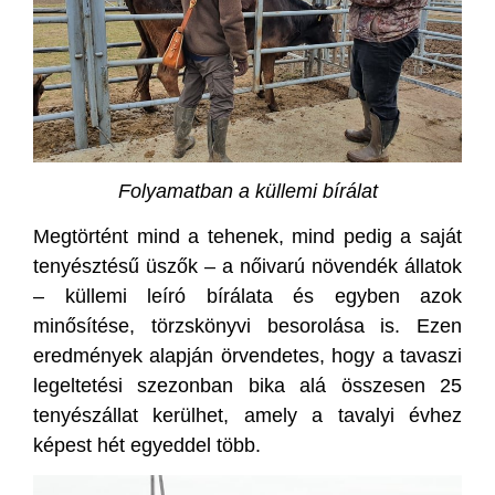
Folyamatban a küllemi bírálat
Megtörtént mind a tehenek, mind pedig a saját
tenyésztésű üszők – a nőivarú növendék állatok
– küllemi leíró bírálata és egyben azok
minősítése, törzskönyvi besorolása is. Ezen
eredmények alapján örvendetes, hogy a tavaszi
legeltetési szezonban bika alá összesen 25
tenyészállat kerülhet, amely a tavalyi évhez
képest hét egyeddel több.