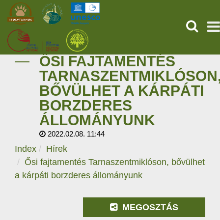
KERESÉ
ŐSI FAJTAMENTÉS
KEZDŐOLDAL
TARNASZENTMIKLÓSON
BŐVÜLHET A KÁRPÁTI
ŐSVILÁGI POMPEJI
BORZDERES
SZOLGÁLTATÁSOK
ÁLLOMÁNYUNK
2022.02.08. 11:44
PROGRAMOK
Index
Hírek
Ősi fajtamentés Tarnaszentmiklóson, bővülhet
HÍREK
a kárpáti borzderes állományunk
RÓLUNK
MEGOSZTÁS
ONLINE JEGYVÁSÁRLÁS