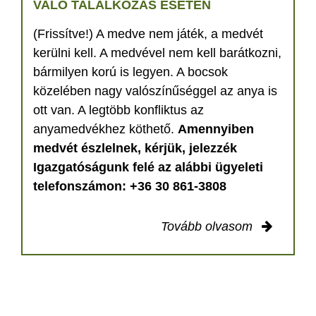
VALÓ TALÁLKOZÁS ESETÉN
(Frissítve!) A medve nem játék, a medvét
kerülni kell. A medvével nem kell barátkozni,
bármilyen korú is legyen. A bocsok
közelében nagy valószínűséggel az anya is
ott van. A legtöbb konfliktus az
anyamedvékhez köthető.
Amennyiben
medvét észlelnek, kérjük, jelezzék
Igazgatóságunk felé az alábbi ügyeleti
telefonszámon: +36 30 861-3808
Tovább olvasom