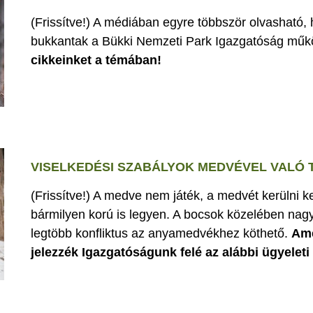
(Frissítve!) A médiában egyre többször olvasható,
bukkantak a Bükki Nemzeti Park Igazgatóság műk
cikkeinket a témában!
VISELKEDÉSI SZABÁLYOK MEDVÉVEL VALÓ
(Frissítve!) A medve nem játék, a medvét kerülni k
bármilyen korú is legyen. A bocsok közelében nagy
legtöbb konfliktus az anyamedvékhez köthető.
Ame
jelezzék Igazgatóságunk felé az alábbi ügyelet