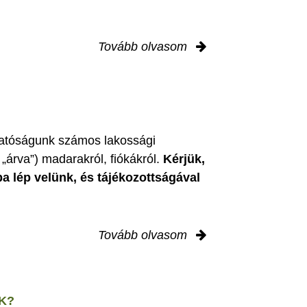
Tovább olvasom
zgatóságunk számos lakossági
„árva”) madarakról, fiókákról.
Kérjük,
ba lép velünk, és tájékozottságával
Tovább olvasom
K?