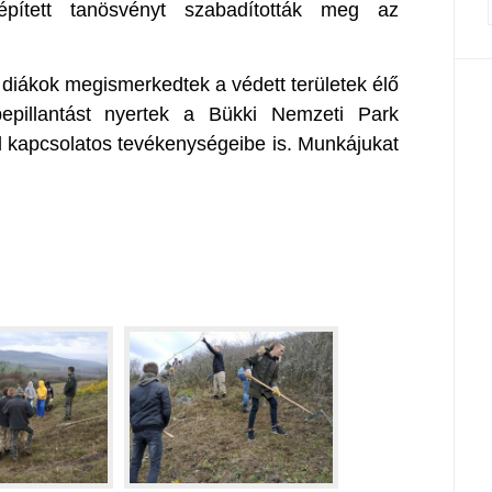
épített tanösvényt szabadították meg az
diákok megismerkedtek a védett területek élő
 bepillantást nyertek a Bükki Nemzeti Park
l kapcsolatos tevékenységeibe is. Munkájukat