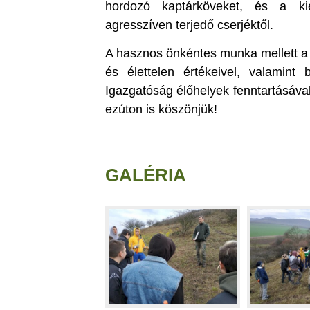
hordozó kaptárköveket, és a ki
agresszíven terjedő cserjéktől.
A hasznos önkéntes munka mellett a 
és élettelen értékeivel, valamint
Igazgatóság élőhelyek fenntartásáva
ezúton is köszönjük!
GALÉRIA