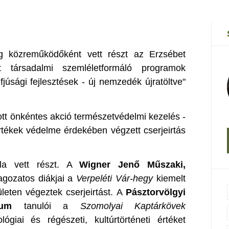
g közreműködőként vett részt az Erzsébet
tt társadalmi szemléletformáló programok
júsági fejlesztések - új nemzedék újratöltve"
t önkéntes akció természetvédelmi kezelés -
értékek védelme érdekében végzett cserjeirtás
ola vett részt. A
Wigner Jenő Műszaki,
agozatos diákjai a
Verpeléti Vár-hegy
kiemelt
leten végeztek cserjeirtást. A
Pásztorvölgyi
ium
tanulói a
Szomolyai Kaptárkövek
giai és régészeti, kultúrtörténeti értéket