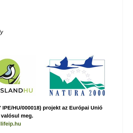
ly
IPE/HU/000018) projekt az Európai Unió
 valósul meg.
lifeip.hu