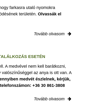
 hogy farkasra utaló nyomokra
ödésének területén.
Olvassák el
Tovább olvasom
 TALÁLKOZÁS ESETÉN
ell. A medvével nem kell barátkozni,
 valószínűséggel az anya is ott van. A
nnyiben medvét észlelnek, kérjük,
i telefonszámon: +36 30 861-3808
Tovább olvasom