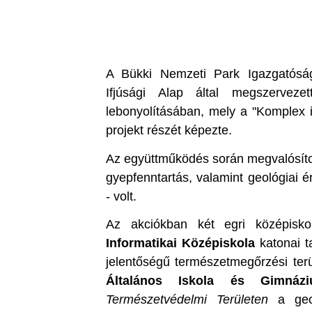
A Bükki Nemzeti Park Igazgatósá
Ifjúsági Alap által megszerveze
lebonyolításában, mely a "Komplex if
projekt részét képezte.
Az együttműködés során megvalósítot
gyepfenntartás, valamint geológiai 
- volt.
Az akciókban két egri középisk
Informatikai Középiskola
katonai t
jelentőségű természetmegőrzési terü
Általános Iskola és Gimnáz
Természetvédelmi Területen
a geoló